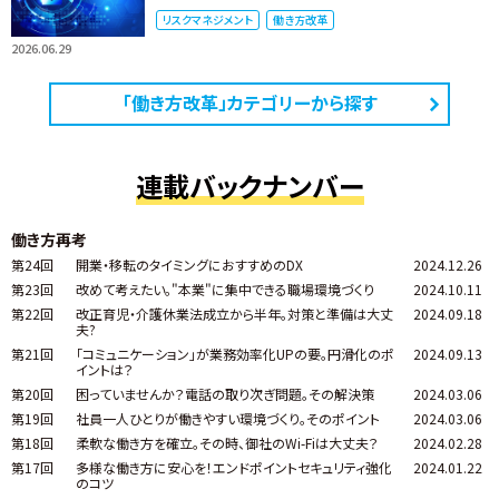
リスクマネジメント
働き方改革
2026.06.29
「働き方改革」カテゴリーから探す
連載バックナンバー
働き方再考
第24回
開業・移転のタイミングにおすすめのDX
2024.12.26
第23回
改めて考えたい。"本業"に集中できる職場環境づくり
2024.10.11
第22回
改正育児・介護休業法成立から半年。対策と準備は大丈
2024.09.18
夫?
第21回
「コミュニケーション」が業務効率化UPの要。円滑化のポ
2024.09.13
イントは？
第20回
困っていませんか？電話の取り次ぎ問題。その解決策
2024.03.06
第19回
社員一人ひとりが働きやすい環境づくり。そのポイント
2024.03.06
第18回
柔軟な働き方を確立。その時、御社のWi-Fiは大丈夫？
2024.02.28
第17回
多様な働き方に安心を！エンドポイントセキュリティ強化
2024.01.22
のコツ