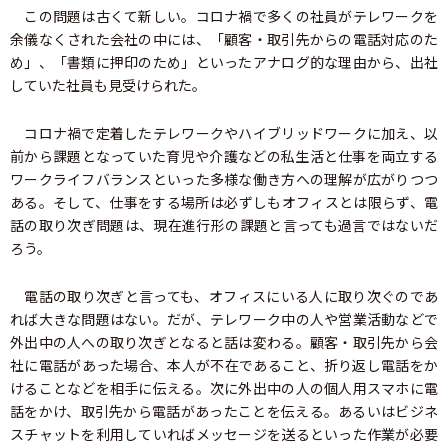
この問題は古くて新しい。コロナ禍で多くの社員がテレワークを
余儀なくされた会社の中には、「顧客・取引先からの電話対応のた
め」、「書類に押印のため」といったアナログ的な理由から、出社
していた社員も見受けられた。
コロナ禍で定着したテレワークやハイブリッドワークに加え、以
前から課題となっていた育児や介護などの私生活と仕事を両立する
ワークライフバランスといった多様な働き方への理解が広がりつつ
ある。そして、仕事をする場所は必ずしもオフィスとは限らず、電
話の取り次ぎ問題は、現在進行形の課題と言っても過言ではないだ
ろう。
電話の取り次ぎと言っても、オフィスにいる人に取り次ぐのであ
れば大きな問題はない。だが、テレワーク中の人や営業活動などで
外出中の人への取り次ぎとなると話は変わる。顧客・取引先から会
社に電話があった場合、本人が不在であること、折り返し電話をか
けることなどを相手に伝える。次に外出中の人の個人用スマホに電
話をかけ、取引先から電話があったことを伝える。あるいはビジネ
スチャットを利用していればメッセージを送るといった作業が必要