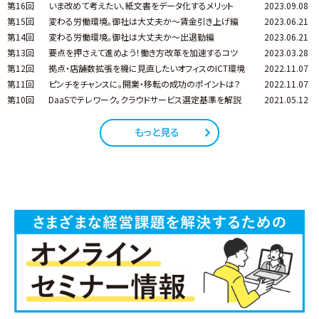
第16回
いま改めて考えたい、紙文書をデータ化するメリット
2023.09.08
第15回
変わる労働環境。御社は大丈夫か～賃金引き上げ編
2023.06.21
第14回
変わる労働環境。御社は大丈夫か～出退勤編
2023.06.21
第13回
要点を押さえて進めよう！働き方改革を加速するコツ
2023.03.28
第12回
拠点・店舗数拡張を機に見直したいオフィスのICT環境
2022.11.07
第11回
ピンチをチャンスに。開業・移転の成功のポイントは？
2022.11.07
第10回
DaaSでテレワーク。クラウドサービス選定基準を解説
2021.05.12
もっと見る