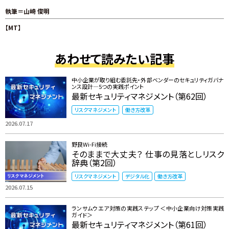
執筆＝山崎 俊明
【MT】
あわせて読みたい記事
中小企業が取り組む委託先・外部ベンダーのセキュリティガバナ
ンス設計―5つの実践ポイント
最新セキュリティマネジメント（第62回）
リスクマネジメント
働き方改革
2026.07.17
野良Wi-Fi接続
そのままで大丈夫？ 仕事の見落としリスク
辞典（第2回）
リスクマネジメント
デジタル化
働き方改革
2026.07.15
ランサムウエア対策の実践ステップ ＜中小企業向け対策実践
ガイド＞
最新セキュリティマネジメント（第61回）