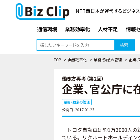
NTT西日本が運営するビジネス
通信環境
業務効率化
人材不足
情報セ
検索
TOP
>
業務効率化
>
業務・勤怠の管理
>
企業、
働き方再考（第2回）
企業、官公庁に
業務・勤怠の管理
公開日：2017.01.23
トヨタ自動車は約1万3000人
ている。リクルートホールディン