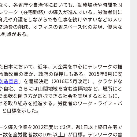
なく、各省庁や自治体においても、勤務場所や時間を固
レワーク（在宅勤務）の導入が進んでいる。労働者側に
育児や介護をしながらでも仕事を続けやすいなどのメリ
交通費の削減、オフィスの省スペース化の実現、優秀な
の利点がある。
日本において、近年、大企業を中心にテレワークの推
識改革のほか、政府の後押しもある。2015年6月に安
家創造宣言
」を閣議決定（2016年5月改定）。クラウドな
先や自宅、さらには山間地域を含む遠隔地など、場所にと
で柔軟な働き方が選択できる社会を実現するとともに、
せる取り組みを推進する。労働者のワーク・ライフ・バ
、と目標を示した。
ーク導入企業を2012年度比で3倍。週1日以上終日在宅で
ー数を全労働者数の10％以上」が目標。テレワークの普