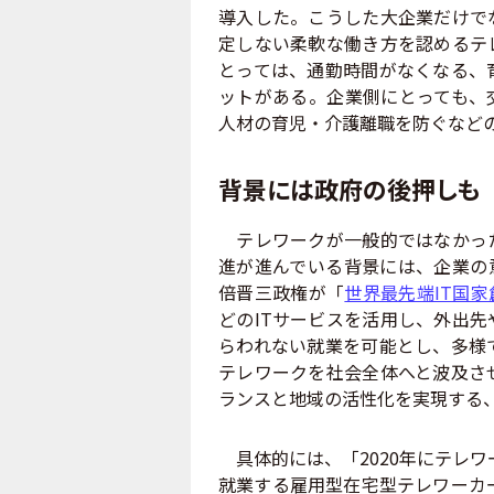
導入した。こうした大企業だけで
定しない柔軟な働き方を認めるテ
とっては、通勤時間がなくなる、
ットがある。企業側にとっても、
人材の育児・介護離職を防ぐなど
背景には政府の後押しも
テレワークが一般的ではなかった
進が進んでいる背景には、企業の意
倍晋三政権が「
世界最先端IT国
どのITサービスを活用し、外出
らわれない就業を可能とし、多様
テレワークを社会全体へと波及さ
ランスと地域の活性化を実現する
具体的には、「2020年にテレワ
就業する雇用型在宅型テレワーカ