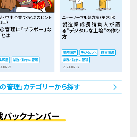
堅・中小企業DX実装のヒント
ニューノーマル処方箋（第23回）
1回）
製造業成長請負人が語
怠管理に「ブラボー」な
る"デジタルな土壌"の作り
Xとは
方
業務課題
デジタル化
時事潮流
務課題
業務・勤怠の管理
業務・勤怠の管理
3.06.23
2023.06.07
怠の管理」カテゴリーから探す
載バックナンバー