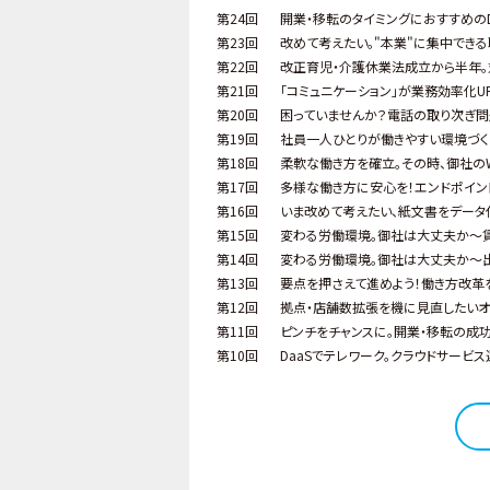
第24回
開業・移転のタイミングにおすすめの
第23回
改めて考えたい。"本業"に集中でき
第22回
改正育児・介護休業法成立から半年。
第21回
「コミュニケーション」が業務効率化U
第20回
困っていませんか？電話の取り次ぎ問
第19回
社員一人ひとりが働きやすい環境づく
第18回
柔軟な働き方を確立。その時、御社のWi
第17回
多様な働き方に安心を！エンドポイン
第16回
いま改めて考えたい、紙文書をデータ
第15回
変わる労働環境。御社は大丈夫か～
第14回
変わる労働環境。御社は大丈夫か～
第13回
要点を押さえて進めよう！働き方改革
第12回
拠点・店舗数拡張を機に見直したいオフ
第11回
ピンチをチャンスに。開業・移転の成
第10回
DaaSでテレワーク。クラウドサービ