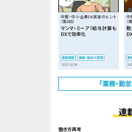
中堅・中小企業DX実装のヒント
中
（第3回）
（第
マンマ・ミーア！給与計算も
勤
DXで効率化
D
業務課題
業務・勤怠の管理
業
2023.10.24
202
「業務・勤
連
働き方再考