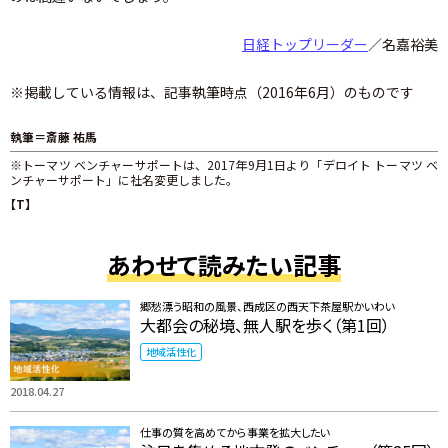
日経トップリーダー
／名嘉裕美
※掲載している情報は、記事執筆時点（2016年6月）のものです
執筆＝斎藤 祐馬
※トーマツ ベンチャーサポートは、2017年9月1日より「デロイト トーマツ ベ
ンチャーサポート」に社名変更しました。
【T】
あわせて読みたい記事
郷愁漂う昭和の風景、西成区の西天下茶屋駅かいわい
大都会の秘境、無人駅を歩く（第1回）
地域活性化
2018.04.27
仕事の質を高めてから事業を拡大したい