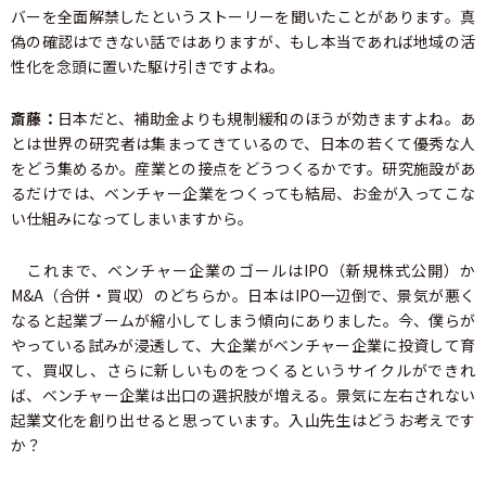
バーを全面解禁したというストーリーを聞いたことがあります。真
偽の確認はできない話ではありますが、もし本当であれば地域の活
性化を念頭に置いた駆け引きですよね。
斎藤：
日本だと、補助金よりも規制緩和のほうが効きますよね。あ
とは世界の研究者は集まってきているので、日本の若くて優秀な人
をどう集めるか。産業との接点をどうつくるかです。研究施設があ
るだけでは、ベンチャー企業をつくっても結局、お金が入ってこな
い仕組みになってしまいますから。
これまで、ベンチャー企業のゴールはIPO（新規株式公開）か
M&A（合併・買収）のどちらか。日本はIPO一辺倒で、景気が悪く
なると起業ブームが縮小してしまう傾向にありました。今、僕らが
やっている試みが浸透して、大企業がベンチャー企業に投資して育
て、買収し、さらに新しいものをつくるというサイクルができれ
ば、ベンチャー企業は出口の選択肢が増える。景気に左右されない
起業文化を創り出せると思っています。入山先生はどうお考えです
か？