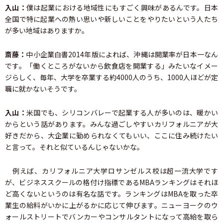
入山：
僕は起業における地域性にもすごく興味があるんです。日本
全国で特に起業への熱い思いや新しいことをやりたいという人たち
が多い地域はありますか。
斎藤：
中小企業白書2014年版によれば、沖縄は開業率が日本一なん
です。「働くところがないから飲食店を開業する」みたいなイメー
ジらしく、毎年、大学を卒業する約4000人のうち、1000人ほどが定
職に就かないそうです。
入山：
米国でも、シリコンバレーで起業する人が多いのは、暖かい
からという話があります。みんな過ごしやすいカリフォルニアが大
好きだから、大企業に勤められなくてもいい、ここに住み続けたい
と言って。それと似ているんじゃないかな。
例えば、カリフォルニア大学ロサンゼルス校は超一流大学です
が、ビジネススクールの格付け指標であるMBAランキングはそれほ
ど高くないというのは有名な話です。ランキングはMBAを取った卒
業生の給料がいかに上がるかに応じて伸びます。ニューヨークのウ
ォールストリートでバンカーやコンサルタントになって高給を取ら