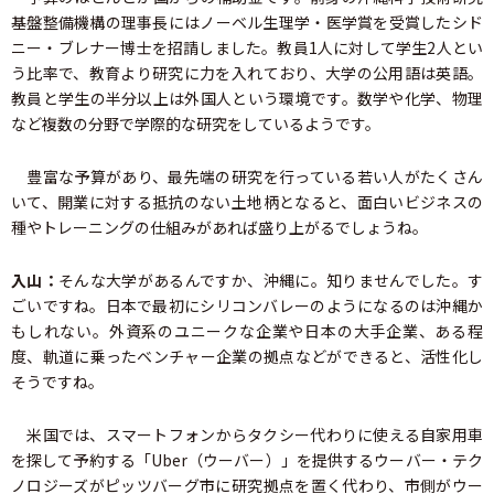
基盤整備機構の理事長にはノーベル生理学・医学賞を受賞したシド
ニー・ブレナー博士を招請しました。教員1人に対して学生2人とい
う比率で、教育より研究に力を入れており、大学の公用語は英語。
教員と学生の半分以上は外国人という環境です。数学や化学、物理
など複数の分野で学際的な研究をしているようです。
豊富な予算があり、最先端の研究を行っている若い人がたくさん
いて、開業に対する抵抗のない土地柄となると、面白いビジネスの
種やトレーニングの仕組みがあれば盛り上がるでしょうね。
入山：
そんな大学があるんですか、沖縄に。知りませんでした。す
ごいですね。日本で最初にシリコンバレーのようになるのは沖縄か
もしれない。外資系のユニークな企業や日本の大手企業、ある程
度、軌道に乗ったベンチャー企業の拠点などができると、活性化し
そうですね。
米国では、スマートフォンからタクシー代わりに使える自家用車
を探して予約する「Uber（ウーバー）」を提供するウーバー・テク
ノロジーズがピッツバーグ市に研究拠点を置く代わり、市側がウー