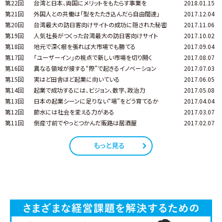
第22回
台湾と日本、両国にメリットをもたらす事業を
2018.01.15
第21回
外国人との共働は「型をたたき込んだら自由闊達」
2017.12.04
第20回
台湾最大の訪日客向けサイトの成功に隠された秘密
2017.11.06
第19回
人気社長がつくった台湾最大の訪日客向けサイト
2017.10.02
第18回
地元で深く根を張れば大市場でも勝てる
2017.09.04
第17回
「ユーザーイン」の視点で新しい市場を切り開く
2017.08.07
第16回
異なる領域が接する“際”で起きるイノベーション
2017.07.03
第15回
実はど田舎ほど起業に向いている
2017.06.05
第14回
起業で成功するには、ビジョン、数字、政治力
2017.05.08
第13回
日本の起業シーンに足りない“場”をどう育てるか
2017.04.04
第12回
節水には社会を変える力がある
2017.03.07
第11回
倒産寸前でやっとつかんだ販路は居酒屋
2017.02.07
もっと見る