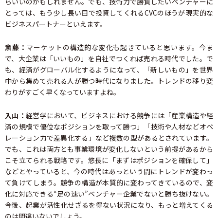
らいいのかもしれません。でも、技術力で勝負したいベンチャーに
とっては、もう少し長い目で投資してくれるCVCのほうが現実的な
ビジネスパートナーといえます。
斎藤：
マーケットの構造的な変化も起きていると思います。今ま
で、大企業は「いいもの」を自社でつくれば売れる時代でした。で
も、経済がグローバル化するようになって、「新しいもの」を世界
中から集めて売れる人が勝つ時代になりました。トレンドの移り変
わりがすごく早くなっていますよね。
入山：
経営学において、ビジネスにおける競争には「産業構造や経
済の規模で優位なポジションを取って勝つ」「技術や人材などオペ
レーション力で差異化する」など複数の型があるとされています。
でも、これは両方とも事業環境が変化しないという前提があるから
こそ立てられる戦略です。悠長に「まずはポジションを確保して」
などとやっていると、今の時代はあっという間にトレンドが変わっ
て負けてしまう。競争の構造が本質的に変わってきているので、変
化に対応できる“足の速い”ベンチャー企業でないと勝ち抜けない。
今後、起業が活性化せざるを得ない状況になり、もっと増えてくる
のは間違いないでしょう。