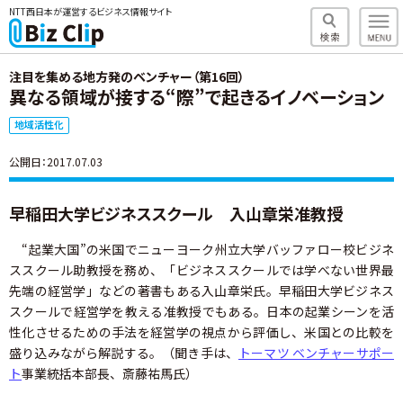
NTT西日本が運営するビジネス情報サイト
注目を集める地方発のベンチャー（第16回）
異なる領域が接する“際”で起きるイノベーション
地域活性化
公開日：2017.07.03
早稲田大学ビジネススクール 入山章栄准教授
“起業大国”の米国でニューヨーク州立大学バッファロー校ビジネ
ススクール助教授を務め、「ビジネススクールでは学べない世界最
先端の経営学」などの著書もある入山章栄氏。早稲田大学ビジネス
スクールで経営学を教える准教授でもある。日本の起業シーンを活
性化させるための手法を経営学の視点から評価し、米国との比較を
盛り込みながら解説する。（聞き手は、
トーマツ ベンチャーサポー
ト
事業統括本部長、斎藤祐馬氏）