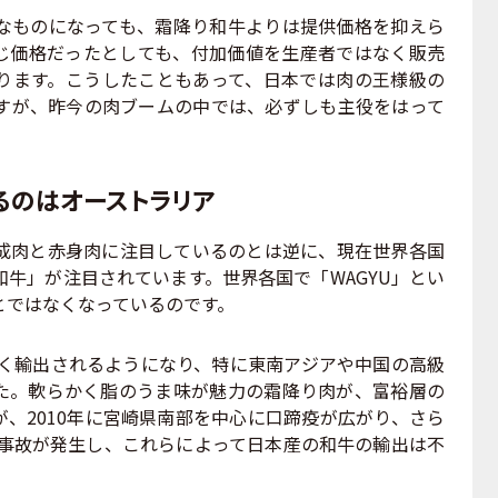
ものになっても、霜降り和牛よりは提供価格を抑えら
じ価格だったとしても、付加価値を生産者ではなく販売
ります。こうしたこともあって、日本では肉の王様級の
すが、昨今の肉ブームの中では、必ずしも主役をはって
えるのはオーストラリア
肉と赤身肉に注目しているのとは逆に、現在世界各国
牛」が注目されています。世界各国で「WAGYU」とい
とではなくなっているのです。
よく輸出されるようになり、特に東南アジアや中国の高級
た。軟らかく脂のうま味が魅力の霜降り肉が、富裕層の
、2010年に宮崎県南部を中心に口蹄疫が広がり、さら
所事故が発生し、これらによって日本産の和牛の輸出は不