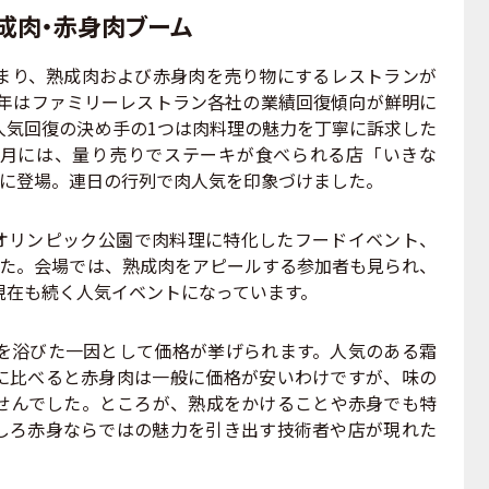
成肉・赤身肉ブーム
り、熟成肉および赤身肉を売り物にするレストランが
の年はファミリーレストラン各社の業績回復傾向が鮮明に
人気回復の決め手の1つは肉料理の魅力を丁寧に訴求した
2月には、量り売りでステーキが食べられる店「いきな
座に登場。連日の行列で肉人気を印象づけました。
沢オリンピック公園で肉料理に特化したフードイベント、
した。会場では、熟成肉をアピールする参加者も見られ、
現在も続く人気イベントになっています。
浴びた一因として価格が挙げられます。人気のある霜
に比べると赤身肉は一般に価格が安いわけですが、味の
せんでした。ところが、熟成をかけることや赤身でも特
しろ赤身ならではの魅力を引き出す技術者や店が現れた