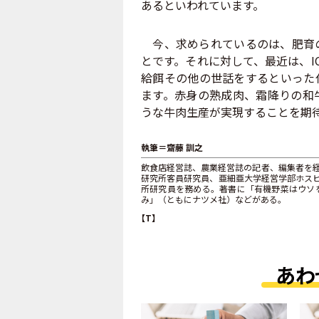
あるといわれています。
今、求められているのは、肥育の
とです。それに対して、最近は、I
給餌その他の世話をするといった
ます。赤身の熟成肉、霜降りの和
うな牛肉生産が実現することを期
執筆＝齋藤 訓之
飲食店経営誌、農業経営誌の記者、編集者を
研究所客員研究員、亜細亜大学経営学部ホス
所研究員を務める。著書に「有機野菜はウソ
み」（ともにナツメ社）などがある。
【T】
あわ