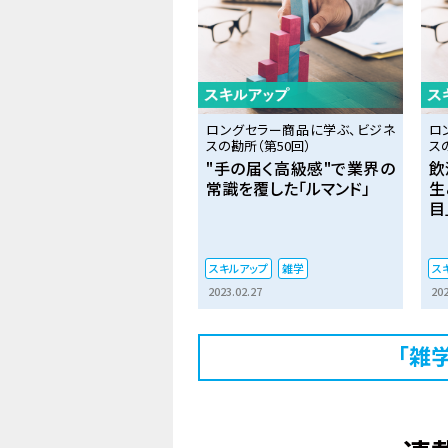
ロングセラー商品に学ぶ、ビジネ
ロ
スの勘所（第50回）
ス
"手の届く高級感"で業界の
飲
常識を覆した「ルマンド」
生
目
スキルアップ
雑学
ス
2023.02.27
202
「雑