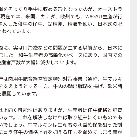
をそっくり手中に収める形となったのが、オーストラ
に現在では、米国、カナダ、欧州でも、WAGYU生産が行
輸入した和牛の仔牛、受精卵、精液を使い、日本式の肥
いわれています。
に、実は口蹄疫などの問題が生ずる以前から、日本に
ました。和牛生産者の高齢化がベースにあり、国内での
生産者戸数が大幅に減少しています。
は肉用牛肥育経営安定特別対策事業（通称、牛マルキ
を支えようとする一方、牛肉の輸出戦略を掲げ、欧米諸
を展開しています。
上向く可能性はありますが、生産者は仔牛価格と肥育
います。これを解決しなければ取り組みにくいものであ
いでしょう。牛マルキンは生産者の利益確保を狙った制
に買う仔牛の価格上昇を抑える圧力を弱めてしまう面が