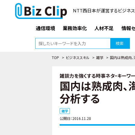
NTT西日本が運営するビジネス
通信環境
業務効率化
人材不足
情報セ
検索
TOP
>
ビジネススキル
>
雑学
>
国内は熟成肉、
雑談力を強くする時事ネタ・キーワード
国内は熟成肉、
分析する
雑学
公開日：2016.11.28