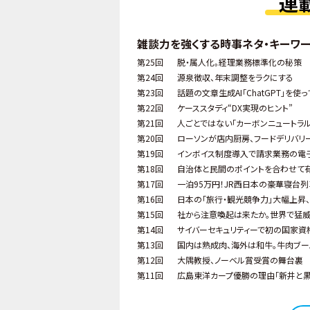
連
雑談力を強くする時事ネタ・キーワ
第25回
脱・属人化。経理業務標準化の秘策
第24回
源泉徴収、年末調整をラクにする
第23回
話題の文章生成AI「ChatGPT」を使
第22回
ケーススタディ“DX実現のヒント”
第21回
人ごとではない「カーボンニュートラル
第20回
ローソンが店内厨房、フードデリバリ
第19回
インボイス制度導入で請求業務の電
第18回
自治体と民間のポイントを合わせて
第17回
一泊95万円！JR西日本の豪華寝台列
第16回
日本の「旅行・観光競争力」大幅上昇
第15回
社から注意喚起は来たか。世界で猛威
第14回
サイバーセキュリティーで初の国家資
第13回
国内は熟成肉、海外は和牛。牛肉ブー
第12回
大隅教授、ノーベル賞受賞の舞台裏
第11回
広島東洋カープ優勝の理由「新井と黒