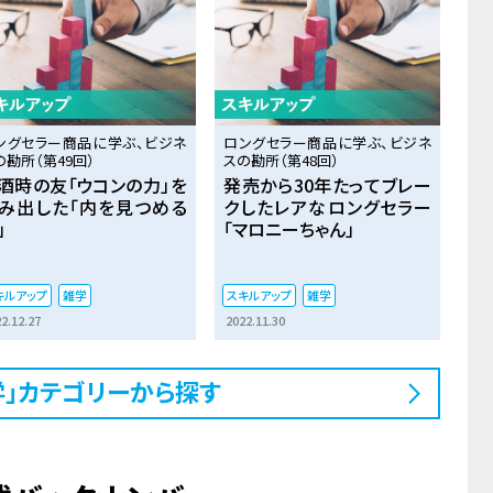
ングセラー商品に学ぶ、ビジネ
ロングセラー商品に学ぶ、ビジネ
の勘所（第49回）
スの勘所（第48回）
酒時の友「ウコンの力」を
発売から30年たってブレー
み出した「内を見つめる
クしたレアなロングセラー
」
「マロニーちゃん」
キルアップ
雑学
スキルアップ
雑学
2.12.27
2022.11.30
学」カテゴリーから探す