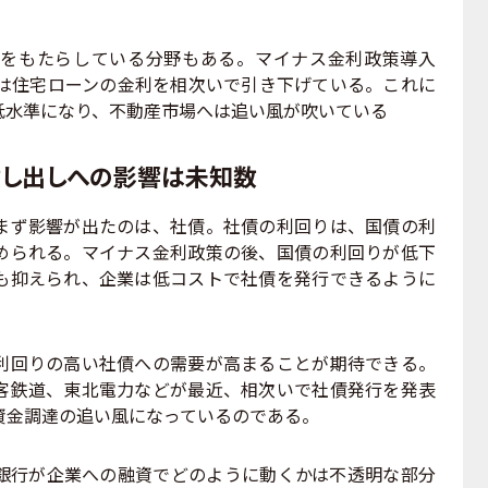
をもたらしている分野もある。マイナス金利政策導入
は住宅ローンの金利を相次いで引き下げている。これに
低水準になり、不動産市場へは追い風が吹いている
貸し出しへの影響は未知数
ず影響が出たのは、社債。社債の利回りは、国債の利
められる。マイナス金利政策の後、国債の利回りが低下
も抑えられ、企業は低コストで社債を発行できるように
回りの高い社債への需要が高まることが期待できる。
客鉄道、東北電力などが最近、相次いで社債発行を発表
資金調達の追い風になっているのである。
行が企業への融資でどのように動くかは不透明な部分