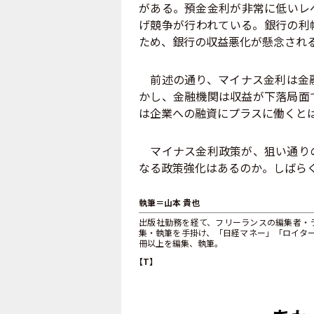
がある。預金金利が非常に低いレ
げ競争が行われている。銀行の利
ため、銀行の収益悪化が懸念され
前述の通り、マイナス金利は金融
かし、金融機関は収益が下落局面
は企業への融資にプラスに働くと
マイナス金利政策が、狙い通りの
なる政策強化はあるのか。しばら
執筆＝山本 貴也
出版社勤務を経て、フリーランスの編集者・
集・執筆を手掛け、「日経マネー」「ロイター.
冊以上を編集、執筆。
【T】