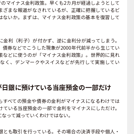
行のマイナス金利政策。早くも2カ月が経過しようとして
まざまな報道がなされているが、正確に把握しているビ
はないか。まずは、マイナス金利政策の基本を復習して
金利（利子）が付かず、逆に金利分が減ってしまう。
債券などでこうした現象が2000年代前半から生じてい
策などに使うのが「マイナス金利政策」。世界的に見れ
なく、デンマークやスイスなどが先行して実施してい
が日銀に預けている当座預金の一部だけ
すべての預金や債券の金利がマイナスになるわけでは
けている当座預金の一部で金利をマイナスにしただけ。
になって減っていくわけではない。
とも取引を行っている。その場合の決済手段や個人・