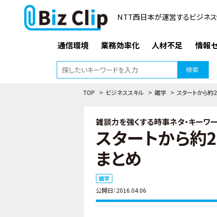
NTT西日本が運営するビジネス
通信環境
業務効率化
人材不足
情報セ
検索
TOP
>
ビジネススキル
>
雑学
>
スタートから約
雑談力を強くする時事ネタ・キーワー
スタートから約
まとめ
雑学
公開日：2016.04.06