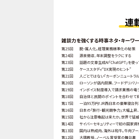
連
雑談力を強くする時事ネタ・キーワ
第25回
脱・属人化。経理業務標準化の秘策
第24回
源泉徴収、年末調整をラクにする
第23回
話題の文章生成AI「ChatGPT」を使
第22回
ケーススタディ“DX実現のヒント”
第21回
人ごとではない「カーボンニュートラル
第20回
ローソンが店内厨房、フードデリバリ
第19回
インボイス制度導入で請求業務の電
第18回
自治体と民間のポイントを合わせて
第17回
一泊95万円！JR西日本の豪華寝台列
第16回
日本の「旅行・観光競争力」大幅上昇
第15回
社から注意喚起は来たか。世界で猛威
第14回
サイバーセキュリティーで初の国家資
第13回
国内は熟成肉、海外は和牛。牛肉ブー
第12回
大隅教授、ノーベル賞受賞の舞台裏