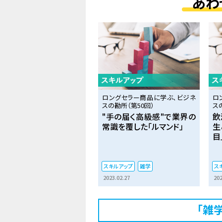
あわ
ロングセラー商品に学ぶ、ビジネ
ロ
スの勘所（第50回）
ス
"手の届く高級感"で業界の
飲
常識を覆した「ルマンド」
生
目
スキルアップ
雑学
ス
2023.02.27
202
「雑