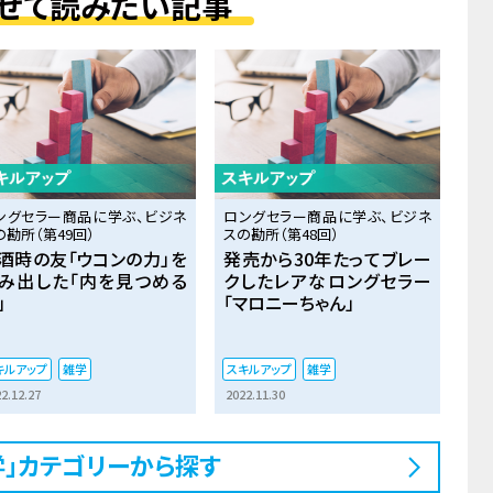
せて読みたい記事
ングセラー商品に学ぶ、ビジネ
ロングセラー商品に学ぶ、ビジネ
の勘所（第49回）
スの勘所（第48回）
酒時の友「ウコンの力」を
発売から30年たってブレー
み出した「内を見つめる
クしたレアなロングセラー
」
「マロニーちゃん」
キルアップ
雑学
スキルアップ
雑学
2.12.27
2022.11.30
学」カテゴリーから探す