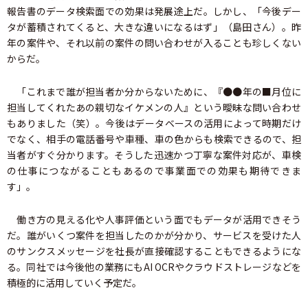
報告書のデータ検索面での効果は発展途上だ。しかし、「今後デー
タが蓄積されてくると、大きな違いになるはず」（島田さん）。昨
年の案件や、それ以前の案件の問い合わせが入ることも珍しくない
からだ。
「これまで誰が担当者か分からないために、『●●年の■月位に
担当してくれたあの親切なイケメンの人』という曖昧な問い合わせ
もありました（笑）。今後はデータベースの活用によって時期だけ
でなく、相手の電話番号や車種、車の色からも検索できるので、担
当者がすぐ分かります。そうした迅速かつ丁寧な案件対応が、車検
の仕事につながることもあるので事業面での効果も期待できま
す」。
働き方の見える化や人事評価という面でもデータが活用できそう
だ。誰がいくつ案件を担当したのかが分かり、サービスを受けた人
のサンクスメッセージを社長が直接確認することもできるようにな
る。同社では今後他の業務にもAI OCRやクラウドストレージなどを
積極的に活用していく予定だ。