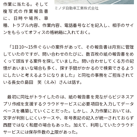
作業に当たる。そして
ミノダ自動車工業株式会社
複写式の作業報告書
に、日時や場所、車
種、トラブル内容、作業内容、電話番号などを記入し、相手のサイ
ンをもらってオフィスの格納箱に入れておく。
「1日10～15件ぐらいの案件があって、その報告書は月別に管理
していたのですが、問い合わせのたびに、数百枚の紙の報告書をめ
くって該当する案件を探していました。問い合わせしてくる方の記
憶があいまいな場合も多く、探す手間がかかるので検索できるよう
にしたいと考えるようになりました」と同社の事務をご担当されて
いる長女の島田 笑（えみ）さんは話す。
最初に同社がトライしたのは、紙の報告書を見ながらビジネスア
プリ作成を支援するクラウドサービスに必要項目を入力してデータ
ベースを構築していくことだった。しかし、入力作業においては、
文字が判別しにくいケースや、年号表記の記入が統一されておらず
西暦ではなく和暦の場合もあった。加えて、利用していたクラウド
サービスには保存件数の上限があった。