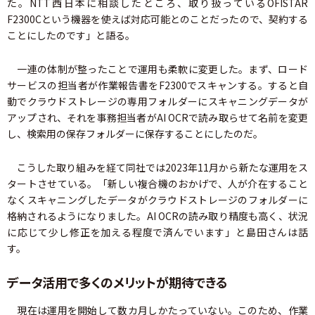
た。NTT西日本に相談したところ、取り扱っているOFISTAR
F2300Cという機器を使えば対応可能とのことだったので、契約する
ことにしたのです」と語る。
一連の体制が整ったことで運用も柔軟に変更した。まず、ロード
サービスの担当者が作業報告書をF2300でスキャンする。すると自
動でクラウドストレージの専用フォルダーにスキャニングデータが
アップされ、それを事務担当者がAI OCRで読み取らせて名前を変更
し、検索用の保存フォルダーに保存することにしたのだ。
こうした取り組みを経て同社では2023年11月から新たな運用をス
タートさせている。「新しい複合機のおかげで、人が介在すること
なくスキャニングしたデータがクラウドストレージのフォルダーに
格納されるようになりました。AI OCRの読み取り精度も高く、状況
に応じて少し修正を加える程度で済んでいます」と島田さんは話
す。
データ活用で多くのメリットが期待できる
現在は運用を開始して数カ月しかたっていない。このため、作業