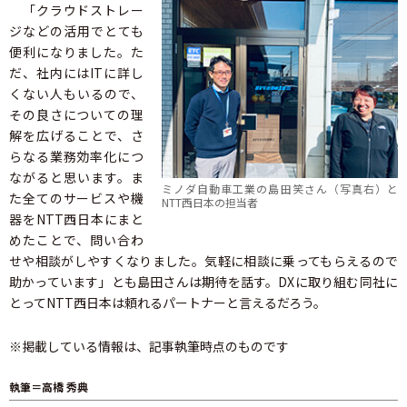
「クラウドストレー
ジなどの活用でとても
便利になりました。た
だ、社内にはITに詳し
くない人もいるので、
その良さについての理
解を広げることで、さ
らなる業務効率化につ
ながると思います。ま
ミノダ自動車工業の島田笑さん（写真右）と
た全てのサービスや機
NTT西日本の担当者
器をNTT西日本にまと
めたことで、問い合わ
せや相談がしやすくなりました。気軽に相談に乗ってもらえるので
助かっています」とも島田さんは期待を話す。DXに取り組む同社に
とってNTT西日本は頼れるパートナーと言えるだろう。
※掲載している情報は、記事執筆時点のものです
執筆＝高橋 秀典