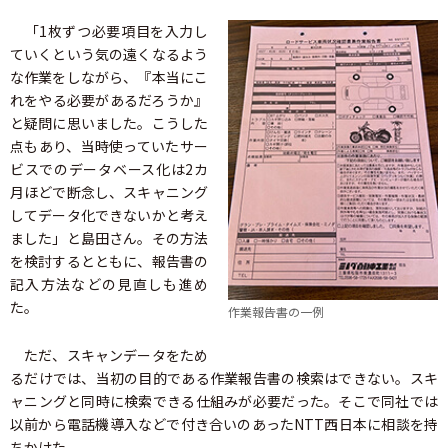
「1枚ずつ必要項目を入力し
ていくという気の遠くなるよう
な作業をしながら、『本当にこ
れをやる必要があるだろうか』
と疑問に思いました。こうした
点もあり、当時使っていたサー
ビスでのデータベース化は2カ
月ほどで断念し、スキャニング
してデータ化できないかと考え
ました」と島田さん。その方法
を検討するとともに、報告書の
記入方法などの見直しも進め
た。
作業報告書の一例
ただ、スキャンデータをため
るだけでは、当初の目的である作業報告書の検索はできない。スキ
ャニングと同時に検索できる仕組みが必要だった。そこで同社では
以前から電話機導入などで付き合いのあったNTT西日本に相談を持
ちかけた。