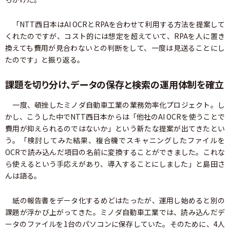
「NTT西日本はAI OCRとRPAを合わせて利用する方法を提案して
くれたのですが、コスト的には想定を超えていて、RPAを人に置き
換えても費用が見合わないとの判断をして、一度は見送ることにし
たのです」と振り返る。
課題を切り分け、データの保存と検索の運用体制を確立
一度、頓挫したミノダ自動車工業の業務効率化プロジェクト。し
かし、こうした中でNTT西日本からは「他社のAI OCRを使うことで
費用が抑えられるのではないか」という新たな提案が出てきたとい
う。「検討してみた結果、複合機でスキャニングしたファイルを
OCRで読み込んだ項目の名前に変換することができました。これな
ら使えるという手応えがあり、導入することにしました」と島田さ
んは語る。
紙の報告書をデータ化するめどはたったが、運用し始めると別の
課題が浮かび上がってきた。ミノダ自動車工業では、読み込んだデ
ータのファイルを1台のパソコンに保存していた。そのために、4人