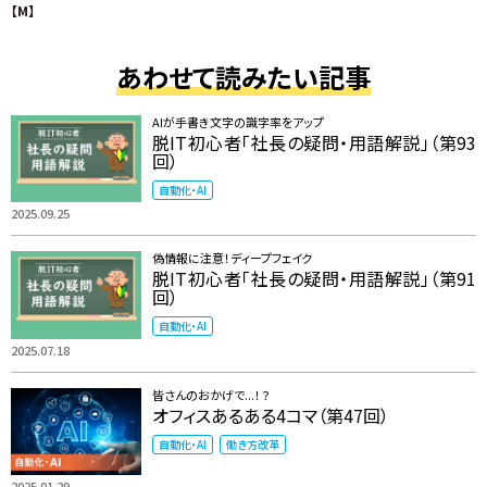
【M】
あわせて読みたい記事
AIが手書き文字の識字率をアップ
脱IT初心者「社長の疑問・用語解説」（第93
回）
自動化・AI
2025.09.25
偽情報に注意！ディープフェイク
脱IT初心者「社長の疑問・用語解説」（第91
回）
自動化・AI
2025.07.18
皆さんのおかげで...！？
オフィスあるある4コマ（第47回）
自動化・AI
働き方改革
2025.01.29