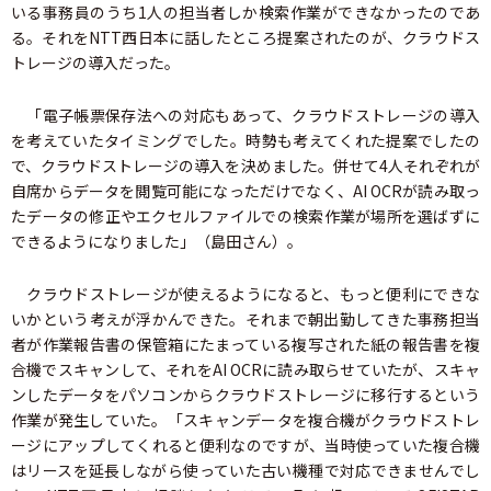
いる事務員のうち1人の担当者しか検索作業ができなかったのであ
る。それをNTT西日本に話したところ提案されたのが、クラウドス
トレージの導入だった。
「電子帳票保存法への対応もあって、クラウドストレージの導入
を考えていたタイミングでした。時勢も考えてくれた提案でしたの
で、クラウドストレージの導入を決めました。併せて4人それぞれが
自席からデータを閲覧可能になっただけでなく、AI OCRが読み取っ
たデータの修正やエクセルファイルでの検索作業が場所を選ばずに
できるようになりました」（島田さん）。
クラウドストレージが使えるようになると、もっと便利にできな
いかという考えが浮かんできた。それまで朝出勤してきた事務担当
者が作業報告書の保管箱にたまっている複写された紙の報告書を複
合機でスキャンして、それをAI OCRに読み取らせていたが、スキャ
ンしたデータをパソコンからクラウドストレージに移行するという
作業が発生していた。「スキャンデータを複合機がクラウドストレ
ージにアップしてくれると便利なのですが、当時使っていた複合機
はリースを延長しながら使っていた古い機種で対応できませんでし