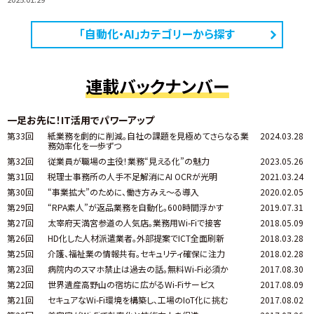
「自動化・AI」カテゴリーから探す
連載バックナンバー
一足お先に！IT活用でパワーアップ
第33回
紙業務を劇的に削減。自社の課題を見極めてさらなる業
2024.03.28
務効率化を一歩ずつ
第32回
従業員が職場の主役！業務“見える化”の魅力
2023.05.26
第31回
税理士事務所の人手不足解消にAI OCRが光明
2021.03.24
第30回
“事業拡大”のために、働き方みえ～る導入
2020.02.05
第29回
“RPA素人”が返品業務を自動化。600時間浮かす
2019.07.31
第27回
太宰府天満宮参道の人気店。業務用Wi-Fiで接客
2018.05.09
第26回
HD化した人材派遣業者。外部提案でICT全面刷新
2018.03.28
第25回
介護、福祉業の情報共有。セキュリティ確保に注力
2018.02.28
第23回
病院内のスマホ禁止は過去の話。無料Wi-Fi必須か
2017.08.30
第22回
世界遺産高野山の宿坊に広がるWi-Fiサービス
2017.08.09
第21回
セキュアなWi-Fi環境を構築し、工場のIoT化に挑む
2017.08.02