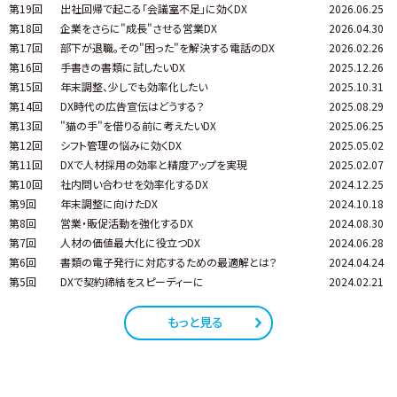
第19回
出社回帰で起こる「会議室不足」に効くDX
2026.06.25
第18回
企業をさらに"成長"させる営業DX
2026.04.30
第17回
部下が退職。その"困った"を解決する電話のDX
2026.02.26
第16回
手書きの書類に試したいDX
2025.12.26
第15回
年末調整、少しでも効率化したい
2025.10.31
第14回
DX時代の広告宣伝はどうする？
2025.08.29
第13回
"猫の手"を借りる前に考えたいDX
2025.06.25
第12回
シフト管理の悩みに効くDX
2025.05.02
第11回
DXで人材採用の効率と精度アップを実現
2025.02.07
第10回
社内問い合わせを効率化するDX
2024.12.25
第9回
年末調整に向けたDX
2024.10.18
第8回
営業・販促活動を強化するDX
2024.08.30
第7回
人材の価値最大化に役立つDX
2024.06.28
第6回
書類の電子発行に対応するための最適解とは？
2024.04.24
第5回
DXで契約締結をスピーディーに
2024.02.21
もっと見る