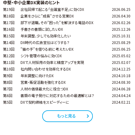
中堅・中小企業DX実装のヒント
第19回
出社回帰で起こる「会議室不足」に効くDX
2026.06.25
第18回
企業をさらに"成長"させる営業DX
2026.04.30
第17回
部下が退職。その"困った"を解決する電話のDX
2026.02.26
第16回
手書きの書類に試したいDX
2025.12.26
第15回
年末調整、少しでも効率化したい
2025.10.31
第14回
DX時代の広告宣伝はどうする？
2025.08.29
第13回
"猫の手"を借りる前に考えたいDX
2025.06.25
第12回
シフト管理の悩みに効くDX
2025.05.02
第11回
DXで人材採用の効率と精度アップを実現
2025.02.07
第10回
社内問い合わせを効率化するDX
2024.12.25
第9回
年末調整に向けたDX
2024.10.18
第8回
営業・販促活動を強化するDX
2024.08.30
第7回
人材の価値最大化に役立つDX
2024.06.28
第6回
書類の電子発行に対応するための最適解とは？
2024.04.24
第5回
DXで契約締結をスピーディーに
2024.02.21
もっと見る