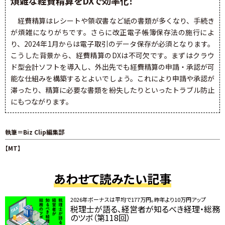
煩雑な経費精算をDXで効率化！
経費精算はレシートや領収書など紙の書類が多くなり、手続き
が煩雑になりがちです。さらに改正電子帳簿保存法の施行によ
り、2024年1月からは電子取引のデータ保存が必須となります。
こうした背景から、経費精算のDXは不可欠です。まずはクラウ
ド型会計ソフトを導入し、外出先でも経費精算の申請・承認が可
能な仕組みを構築するとよいでしょう。これにより申請や承認が
滞ったり、精算に必要な書類を紛失したりといったトラブル防止
にもつながります。
執筆＝Biz Clip編集部
【MT】
あわせて読みたい記事
2026年ボーナスは平均で177万円。昨年より10万円アップ
税理士が語る、経営者が知るべき経理・総務
のツボ（第118回）