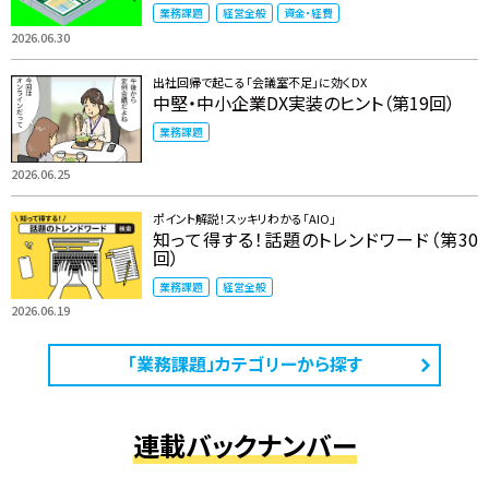
業務課題
経営全般
資金・経費
2026.06.30
出社回帰で起こる「会議室不足」に効くDX
中堅・中小企業DX実装のヒント（第19回）
業務課題
2026.06.25
ポイント解説！スッキリわかる「AIO」
知って得する！話題のトレンドワード（第30
回）
業務課題
経営全般
2026.06.19
「業務課題」カテゴリーから探す
連載バックナンバー