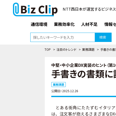
NTT西日本が運営するビジネス
通信環境
業務効率化
人材不足
情報セ
検索
TOP
>
注目のトレンド
>
業務課題
>
手書きの書
中堅・中小企業DX実装のヒント（第1
手書きの書類に
業務課題
公開日：2025.12.26
とある街角にたたずむイタリアン
は、注文客が抱えるさまざまなD