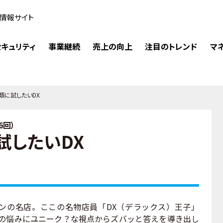
情報サイト
キュリティ
事業継続
売上の向上
注目のトレンド
マ
類に試したいDX
6回）
試したいDX
の名店。ここの名物店員「DX（デラックス）王子」
Xの悩みにユニーク？な視点からズバッと答えを導き出し