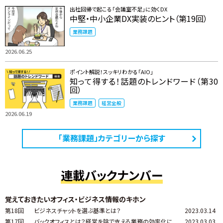
出社回帰で起こる「会議室不足」に効くDX
中堅・中小企業DX実装のヒント（第19回）
業務課題
2026.06.25
ポイント解説！スッキリわかる「AIO」
知って得する！話題のトレンドワード（第30
回）
業務課題
経営全般
2026.06.19
「業務課題」カテゴリーから探す
連載バックナンバー
覚えておきたいオフィス・ビジネス情報のキホン
第18回
ビジネスチャットを選ぶ基準とは？
2023.03.14
第17回
バックオフィスとは？経営を陰で支える業務の効率化に
2023.03.03