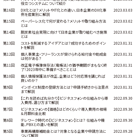
役立つシステムについて紹介
第16回
DX化とは？メリットやIT化との違い、日本企業のDX化事
2023.03.03
例を産業別に解説
第15回
ペーパーレス化で何が変わる？メリットや取り組み方法
2023.03.02
とは
第14回
脱炭素社会実現に向けて日本企業が取り組むべき施策
2023.03.02
とは
第13回
コストを削減するアイデアとは？成功するためのポイン
2023.01.31
トを解説
第12回
個人事業主・フリーランスが受けられる給付金や助成金
2023.01.31
は何がある？
第11回
改正電子帳簿保存法（電帳法）の猶予期間がまもなく終
2023.01.31
了！2023年中に準備すべきこととは
第10回
個人情報保護法が改正、企業はどう対応策を講じれば
2023.01.31
良いのか？
第9回
インボイス制度の登録方法とは？申請手続きから注意点
2023.01.31
まで解説
第8回
【これを読めば丸分かり】ビジネスフォンの仕組みから導
2022.09.30
入費用、選び方まで解説
第7回
ビジネスフォンの【価格】はどのくらい？導入費用の相場
2022.09.30
＆月額料金比較
第6回
テレワーク時代の【ビジネスフォン】とは？ 仕組みや機
2022.09.30
能、PBXとの違いを解説
第5回
事業再構築補助金とは？対象となる企業や申請方法に
2022.09.28
ついて解説