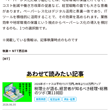
コスト削減や働き方改革の促進など、経営戦略の面でも大きな意義
があります。ペーパーレス化はデジタル活用と表裏一体であり、IT
ツールを積極的に活用することで、その効果を高められます。業務
効率や地球環境の保護という視点からペーパーレス化の導入を検討
するのも、1つの選択肢です。
※掲載している情報は、記事執筆時点のものです
執筆＝ NTT西日本
【MT】
あわせて読みたい記事
2026年ボーナスは平均で177万円。昨年より10万円アップ
税理士が語る、経営者が知るべき経理・総務
のツボ（第118回）
業務課題
経営全般
資金・経費
2026.06.30