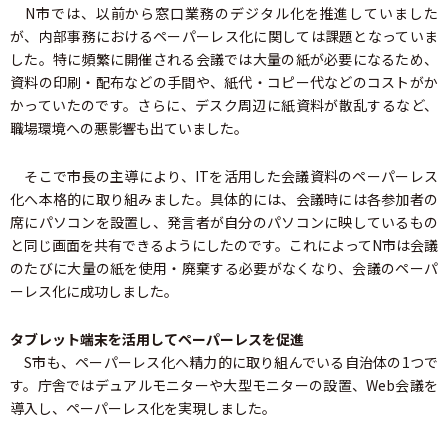
N市では、以前から窓口業務のデジタル化を推進していました
が、内部事務におけるペーパーレス化に関しては課題となっていま
した。特に頻繁に開催される会議では大量の紙が必要になるため、
資料の印刷・配布などの手間や、紙代・コピー代などのコストがか
かっていたのです。さらに、デスク周辺に紙資料が散乱するなど、
職場環境への悪影響も出ていました。
そこで市長の主導により、ITを活用した会議資料のペーパーレス
化へ本格的に取り組みました。具体的には、会議時には各参加者の
席にパソコンを設置し、発言者が自分のパソコンに映しているもの
と同じ画面を共有できるようにしたのです。これによってN市は会議
のたびに大量の紙を使用・廃棄する必要がなくなり、会議のペーパ
ーレス化に成功しました。
タブレット端末を活用してペーパーレスを促進
S市も、ペーパーレス化へ精力的に取り組んでいる自治体の1つで
す。庁舎ではデュアルモニターや大型モニターの設置、Web会議を
導入し、ペーパーレス化を実現しました。