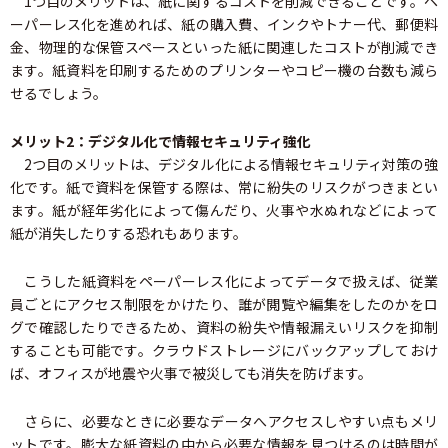
1つ目のメリットは、紙に関するコストを削減できることです。ペ
ーパーレス化を進めれば、紙の購入費、インクやトナー代、郵便料
金、物理的な保管スペースといった紙に関連したコストが削減でき
ます。紙資料を印刷するためのプリンターやコピー機の台数も減ら
せるでしょう。
メリット2：デジタル化で情報セキュリティ強化
2つ目のメリットは、デジタル化による情報セキュリティ対策の強
化です。紙で資料を保管する際は、常に紛失のリスクがつきまとい
ます。紙が経年劣化によって傷んだり、火事や水ぬれなどによって
紙が消失したりする恐れもあります。
こうした紙資料をペーパーレス化によってデータで扱えば、従業
員ごとにアクセス制限をかけたり、誰が閲覧や編集をしたのかをロ
グで確認したりできるため、資料の紛失や情報漏えいリスクを抑制
することも可能です。クラウドストレージにバックアップしておけ
ば、オフィスが地震や火事で被災しても消失を防げます。
さらに、必要なときに必要なデータへアクセスしやすい点もメリ
ットです。膨大な紙資料の中から必要な情報を見つけるのは時間が