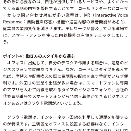
その際に必要なのは、自社が提供しているサービスや、よくかかっ
てくる電話の内容を整理することです。コールセンターなどユーザ
ーからの問い合わせ対応が多い業種は、IVR（Interactive Voice
Response：自動音声応答）機能や通話内容の録音機能があると、
従業員の業務負荷を減らせます。テレワークが普及している職場で
は、スマートフォンを使った内線機能の有無をチェックしましょ
う。
ポイント4：働き方のスタイルから選ぶ
オフィスに出勤して、自分のデスクで作業する場合は、通常のビ
ジネスフォンで問題ありません。なお、コードレスタイプを導入す
れば、席替えや配置換えの際に電話機の配線を直す手間がいらず便
利です。外回りの営業や出張が多い場合は、スマートフォンに専用
のアプリを入れて内線を取れるタイプのビジネスフォンや、会社の
代表電話番号でスマートフォンから発信・着信ができるビジネスフ
ォンあるいはクラウド電話がよいでしょう。
クラウド電話は、インターネット回線を利用して通話を制御する
のが特徴です。主装置をオフィスに設置する必要はなく、インター
ネット回線とパソコンやスマートフォンなどの端末があれば利用で