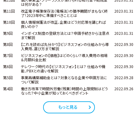
は何がある？
第11回
改正電子帳簿保存法（電帳法）の猶予期間がまもなく終
2023.01.31
了！2023年中に準備すべきこととは
第10回
個人情報保護法が改正、企業はどう対応策を講じれば
2023.01.31
良いのか？
第9回
インボイス制度の登録方法とは？申請手続きから注意点
2023.01.31
まで解説
第8回
【これを読めば丸分かり】ビジネスフォンの仕組みから導
2022.09.30
入費用、選び方まで解説
第7回
ビジネスフォンの【価格】はどのくらい？導入費用の相場
2022.09.30
＆月額料金比較
第6回
テレワーク時代の【ビジネスフォン】とは？ 仕組みや機
2022.09.30
能、PBXとの違いを解説
第5回
事業再構築補助金とは？対象となる企業や申請方法に
2022.09.28
ついて解説
第4回
働き方改革で時間外労働（残業）時間の上限規制はどう
2022.09.26
なった？中小企業が知っておくべきポイント
もっと見る