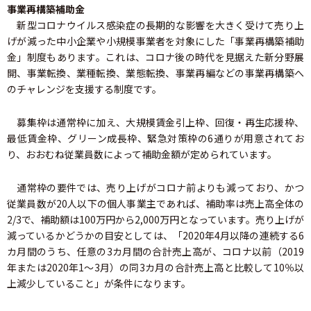
事業再構築補助金
新型コロナウイルス感染症の長期的な影響を大きく受けて売り上
げが減った中小企業や小規模事業者を対象にした「事業再構築補助
金」制度もあります。これは、コロナ後の時代を見据えた新分野展
開、事業転換、業種転換、業態転換、事業再編などの事業再構築へ
のチャレンジを支援する制度です。
募集枠は通常枠に加え、大規模賃金引上枠、回復・再生応援枠、
最低賃金枠、グリーン成長枠、緊急対策枠の6通りが用意されてお
り、おおむね従業員数によって補助金額が定められています。
通常枠の要件では、売り上げがコロナ前よりも減っており、かつ
従業員数が20人以下の個人事業主であれば、補助率は売上高全体の
2/3で、補助額は100万円から2,000万円となっています。売り上げが
減っているかどうかの目安としては、「2020年4月以降の連続する6
カ月間のうち、任意の3カ月間の合計売上高が、コロナ以前（2019
年または2020年1～3月）の同3カ月の合計売上高と比較して10％以
上減少していること」が条件になります。