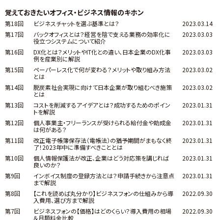
覚えておきたいオフィス・ビジネス情報のキホン
第18回
ビジネスチャットを選ぶ基準とは？
2023.03.14
第17回
バックオフィスとは？経営を陰で支える業務の効率化に
2023.03.03
役立つシステムについて紹介
第16回
DX化とは？メリットやIT化との違い、日本企業のDX化事
2023.03.03
例を産業別に解説
第15回
ペーパーレス化で何が変わる？メリットや取り組み方法
2023.03.02
とは
第14回
脱炭素社会実現に向けて日本企業が取り組むべき施策
2023.03.02
とは
第13回
コストを削減するアイデアとは？成功するためのポイン
2023.01.31
トを解説
第12回
個人事業主・フリーランスが受けられる給付金や助成金
2023.01.31
は何がある？
第11回
改正電子帳簿保存法（電帳法）の猶予期間がまもなく終
2023.01.31
了！2023年中に準備すべきこととは
第10回
個人情報保護法が改正、企業はどう対応策を講じれば
2023.01.31
良いのか？
第9回
インボイス制度の登録方法とは？申請手続きから注意点
2023.01.31
まで解説
第8回
【これを読めば丸分かり】ビジネスフォンの仕組みから導
2022.09.30
入費用、選び方まで解説
第7回
ビジネスフォンの【価格】はどのくらい？導入費用の相場
2022.09.30
＆月額料金比較