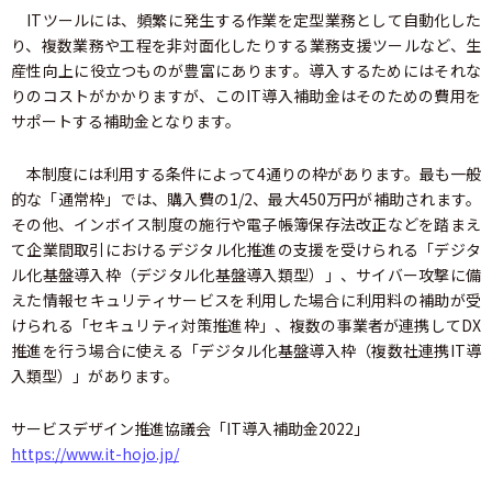
ITツールには、頻繁に発生する作業を定型業務として自動化した
り、複数業務や工程を非対面化したりする業務支援ツールなど、生
産性向上に役立つものが豊富にあります。導入するためにはそれな
りのコストがかかりますが、このIT導入補助金はそのための費用を
サポートする補助金となります。
本制度には利用する条件によって4通りの枠があります。最も一般
的な「通常枠」では、購入費の1/2、最大450万円が補助されます。
その他、インボイス制度の施行や電子帳簿保存法改正などを踏まえ
て企業間取引におけるデジタル化推進の支援を受けられる「デジタ
ル化基盤導入枠（デジタル化基盤導入類型）」、サイバー攻撃に備
えた情報セキュリティサービスを利用した場合に利用料の補助が受
けられる「セキュリティ対策推進枠」、複数の事業者が連携してDX
推進を行う場合に使える「デジタル化基盤導入枠（複数社連携IT導
入類型）」があります。
サービスデザイン推進協議会「IT導入補助金2022」
https://www.it-hojo.jp/