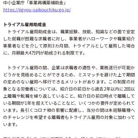
中小企業庁「事業再構築補助金」
https://jigyou-saikouchiku.go.jp/
トライアル雇用助成金
トライアル雇用助成金は、職業経験、技能、知識などの面で安定
した就職が困難な求職者に対し、事業者がハローワークや職業紹介
事業者などを介して原則3カ月間、トライアルとして雇用した場合
に、月額最大4万円が助成される制度です。
トライアル雇用の間、企業は求職者の適性や、業務遂行が可能か
どうかを見極めることができるため、ミスマッチを避けた上で期間
の定めのない雇用へ移行できるメリットがあります。この制度の対
象となる労働者については、紹介日の前日から過去2年以内に2回以
上離職や転職を繰り返していること、紹介日の前日時点で離職して
いる期間が1年を超えていることなど、いくつかの要件が定められて
います。長引くコロナ禍の影響に配慮し、当分の間は未経験職種へ
のチャレンジを希望する離職者もトライアル雇用の対象に加わって
います。