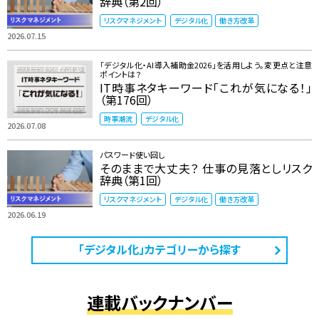
辞典（第2回）
リスクマネジメント
デジタル化
働き方改革
2026.07.15
「デジタル化・AI導入補助金2026」を活用しよう。変更点と注意
ポイントは？
IT時事ネタキーワード「これが気になる！」
（第176回）
時事潮流
デジタル化
2026.07.08
パスワード使い回し
そのままで大丈夫？ 仕事の見落としリスク
辞典（第1回）
リスクマネジメント
デジタル化
働き方改革
2026.06.19
「デジタル化」カテゴリーから探す
連載バックナンバー