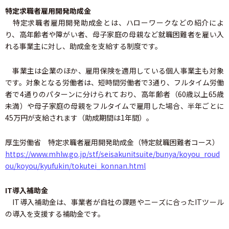
特定求職者雇用開発助成金
特定求職者雇用開発助成金とは、ハローワークなどの紹介によ
り、高年齢者や障がい者、母子家庭の母親など就職困難者を雇い入
れる事業主に対し、助成金を支給する制度です。
事業主は企業のほか、雇用保険を適用している個人事業主も対象
です。対象となる労働者は、短時間労働者で3通り、フルタイム労働
者で4通りのパターンに分けられており、高年齢者（60歳以上65歳
未満）や母子家庭の母親をフルタイムで雇用した場合、半年ごとに
45万円が支給されます（助成期間は1年間）。
厚生労働省 特定求職者雇用開発助成金（特定就職困難者コース）
https://www.mhlw.go.jp/stf/seisakunitsuite/bunya/koyou_roud
ou/koyou/kyufukin/tokutei_konnan.html
IT導入補助金
IT導入補助金は、事業者が自社の課題やニーズに合ったITツール
の導入を支援する補助金です。