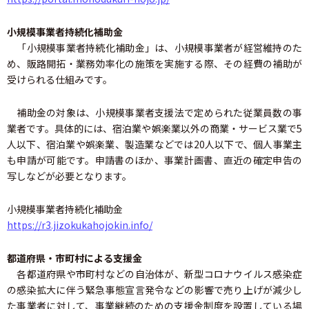
小規模事業者持続化補助金
「小規模事業者持続化補助金」は、小規模事業者が経営維持のた
め、販路開拓・業務効率化の施策を実施する際、その経費の補助が
受けられる仕組みです。
補助金の対象は、小規模事業者支援法で定められた従業員数の事
業者です。具体的には、宿泊業や娯楽業以外の商業・サービス業で5
人以下、宿泊業や娯楽業、製造業などでは20人以下で、個人事業主
も申請が可能です。申請書のほか、事業計画書、直近の確定申告の
写しなどが必要となります。
小規模事業者持続化補助金
https://r3.jizokukahojokin.info/
都道府県・市町村による支援金
各都道府県や市町村などの自治体が、新型コロナウイルス感染症
の感染拡大に伴う緊急事態宣言発令などの影響で売り上げが減少し
た事業者に対して、事業継続のための支援金制度を設置している場