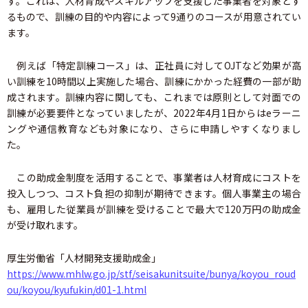
す。これは、人材育成やスキルアップを支援した事業者を対象とす
るもので、訓練の目的や内容によって9通りのコースが用意されてい
ます。
例えば「特定訓練コース」は、正社員に対してOJTなど効果が高
い訓練を10時間以上実施した場合、訓練にかかった経費の一部が助
成されます。訓練内容に関しても、これまでは原則として対面での
訓練が必要要件となっていましたが、2022年4月1日からはeラーニ
ングや通信教育なども対象になり、さらに申請しやすくなりまし
た。
この助成金制度を活用することで、事業者は人材育成にコストを
投入しつつ、コスト負担の抑制が期待できます。個人事業主の場合
も、雇用した従業員が訓練を受けることで最大で120万円の助成金
が受け取れます。
厚生労働省「人材開発支援助成金」
https://www.mhlw.go.jp/stf/seisakunitsuite/bunya/koyou_roud
ou/koyou/kyufukin/d01-1.html