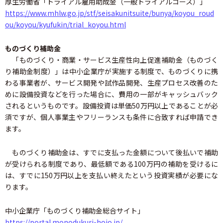
厚生労働省「トライアル雇用助成金（一般トライアルコース）」
https://www.mhlw.go.jp/stf/seisakunitsuite/bunya/koyou_roud
ou/koyou/kyufukin/trial_koyou.html
ものづくり補助金
「ものづくり・商業・サービス生産性向上促進補助金（ものづく
り補助金制度）」は中小企業庁が実施する制度で、ものづくりに携
わる事業者が、サービス開発や試作品開発、生産プロセス改善のた
めに設備投資などを行った場合に、費用の一部がキャッシュバック
されるというものです。設備投資は単価50万円以上であることが必
須ですが、個人事業主やフリーランスも条件に合致すれば申請でき
ます。
ものづくり補助金は、すでに支払った金額について後払いで補助
が受けられる制度であり、最低額である100万円の補助を受けるに
は、すでに150万円以上を支払い終えたという投資実績が必要にな
ります。
中小企業庁「ものづくり補助金総合サイト」
https://portal.monodukuri-hojo.jp/