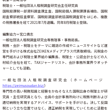
税理士・一般社団法人租税調査研究会主任研究員
国税局課税一部資料調査課主査、国税局個人課税課課長補佐、国税
局査察部統括査察官、国税局調査部統括国税調査官をはじめ、複数
の税務署長を経て2021年7月退職。同年8月税理士登録。
編集協力＝宮口貴志
一般社団法人租税調査研究会専務理事・事務局長。
税務・会計・税理士をテーマに雑誌の作成やニュースサイトなど運
営を手がける株式会社ZEIKENメディアプラス代表取締役。元税金の
専門紙および税理士業界紙の編集長、税理士・公認会計士などの人
材紹介会社を経て、TAXジャーナリスト、会計事務所業界ウオッチ
ャーとしても活動。
一般社団法人租税調査研究会（ホームページ
https://zeimusoudan.biz/
）
専門性の高い税務知識と経験をかねそなえた国税出身の税理士が研
究員・主任研究員となり、会員の会計事務所向けに税務判断および
適切納税を実現するアドバイス、サポートを手がける。決して反国
税という立ち位置ではなく、適正納税を実現していくために活動を