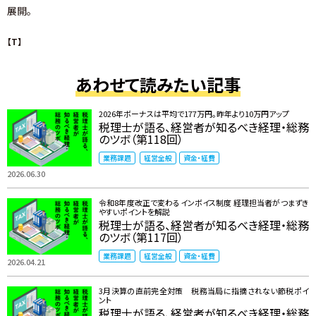
展開。
【T】
あわせて読みたい記事
2026年ボーナスは平均で177万円。昨年より10万円アップ
税理士が語る、経営者が知るべき経理・総務
のツボ（第118回）
業務課題
経営全般
資金・経費
2026.06.30
令和8年度改正で変わるインボイス制度 ――経理担当者がつまずき
やすいポイントを解説
税理士が語る、経営者が知るべき経理・総務
のツボ（第117回）
業務課題
経営全般
資金・経費
2026.04.21
3月決算の直前完全対策 税務当局に指摘されない節税ポイ
ント
税理士が語る、経営者が知るべき経理・総務