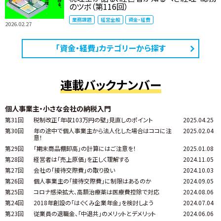
のツボ（第116回）
業務課題
経営全般
資金・経費
2026.02.27
「資金・経費」カテゴリーから探す
連載バックナンバー
個人事業主・小さな会社の納税入門
第31回
税制改正「年収103万円の壁」見直しのポイント
2025.04.25
第30回
年の途中で個人事業主から法人化した場合はココに注
2025.02.04
意！
第29回
「期末商品棚卸高」の計算にはご注意を！
2025.01.08
第28回
経営者は「売上原価」を正しく理解する
2024.11.05
第27回
会社の「接待交際費」の取り扱い
2024.10.03
第26回
個人事業主の「接待交際費」に制限はあるのか
2024.09.05
第25回
コロナ感染拡大、高額治療薬は医療費控除で対応
2024.08.06
第24回
2018年創設の「はぐくみ企業年金」を検討しよう
2024.07.04
第23回
従業員の退職金、「中退共」のメリットとデメリット
2024.06.06