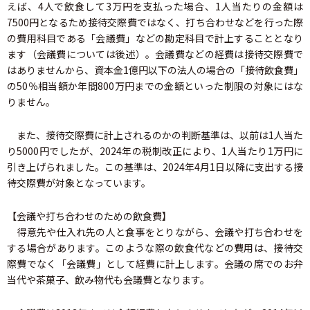
えば、4人で飲食して3万円を支払った場合、1人当たりの金額は
7500円となるため接待交際費ではなく、打ち合わせなどを行った際
の費用科目である「会議費」などの勘定科目で計上することとなり
ます（会議費については後述）。会議費などの経費は接待交際費で
はありませんから、資本金1億円以下の法人の場合の「接待飲食費」
の50％相当額か年間800万円までの金額といった制限の対象にはな
りません。
また、接待交際費に計上されるのかの判断基準は、以前は1人当た
り5000円でしたが、2024年の税制改正により、1人当たり1万円に
引き上げられました。この基準は、2024年4月1日以降に支出する接
待交際費が対象となっています。
【会議や打ち合わせのための飲食費】
得意先や仕入れ先の人と食事をとりながら、会議や打ち合わせを
する場合があります。このような際の飲食代などの費用は、接待交
際費でなく「会議費」として経費に計上します。会議の席でのお弁
当代や茶菓子、飲み物代も会議費となります。