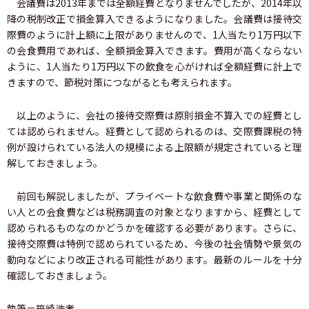
会議費は2013年までは全額経費となりませんでしたが、2014年以
降の税制改正で損金算入できるようになりました。会議費は接待交
際費のように計上額に上限がありませんので、1人当たり1万円以下
の会食費用であれば、全額損金算入できます。費用が高くならない
ように、1人当たり1万円以下の飲食を心がければ全額経費に計上で
きますので、節税対策につながるとも考えられます。
以上のように、会社の接待交際費は原則損金不算入での経費とし
ては認められません。経費として認められるのは、交際費課税の特
例が設けられている法人の規模による上限額が規定されていると理
解しておきましょう。
前回も解説しましたが、プライベートな飲食費や事業と関係のな
い人との会食費などは税務調査の対象となりますから、経費として
認められるものなのかどうかを確認する必要があります。さらに、
接待交際費は特例で認められているため、今後の社会情勢や景気の
動向などにより改正される可能性があります。最新のルールを十分
確認しておきましょう。
執筆＝笹崎浩孝