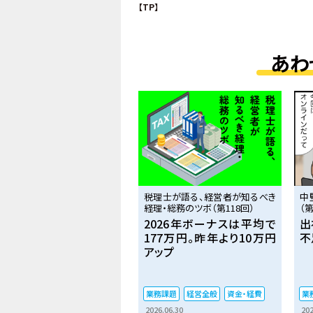
【TP】
あわ
税理士が語る、経営者が知るべき
中
経理・総務のツボ（第118回）
（第
2026年ボーナスは平均で
出
177万円。昨年より10万円
不
アップ
業務課題
経営全般
資金・経費
業
2026.06.30
202