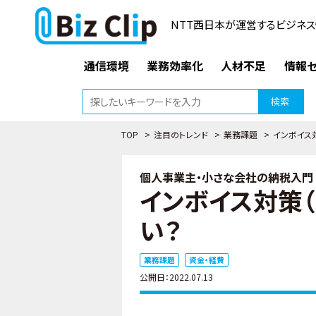
NTT西日本が運営するビジネス
通信環境
業務効率化
人材不足
情報セ
検索
TOP
>
注目のトレンド
>
業務課題
>
インボイス
個人事業主・小さな会社の納税入門（
インボイス対策
い？
業務課題
資金・経費
公開日：2022.07.13