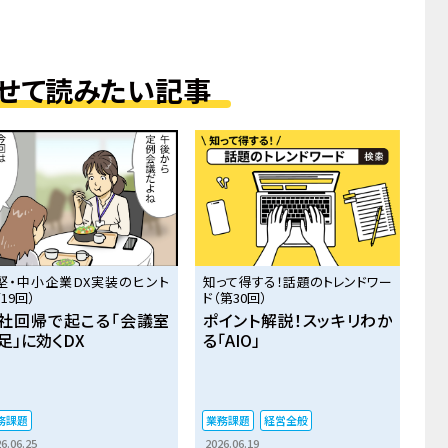
せて読みたい記事
堅・中小企業DX実装のヒント
知って得する！話題のトレンドワー
19回）
ド（第30回）
社回帰で起こる「会議室
ポイント解説！スッキリわか
足」に効くDX
る「AIO」
務課題
業務課題
経営全般
6.06.25
2026.06.19