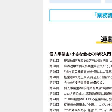
「業務
連
個人事業主・小さな会社の納税入門
第31回
税制改正「年収103万円の壁」見直し
第30回
年の途中で個人事業主から法人化し
第29回
「期末商品棚卸高」の計算にはご注意
第28回
経営者は「売上原価」を正しく理解す
第27回
会社の「接待交際費」の取り扱い
第26回
個人事業主の「接待交際費」に制限
第25回
コロナ感染拡大、高額治療薬は医療
第24回
2018年創設の「はぐくみ企業年金」
第23回
従業員の退職金、「中退共」のメリット
第22回
2つの効果がある「経営セーフティー