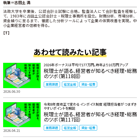
執筆＝古田土 満
法政大学を卒業後、公認会計士試験に合格。監査法人にて会計監査を経験し
て、1983年に古田土公認会計士・税理士事務所を設立。財務分析、市場分析、
資金繰りに至るまで、徹底した分析ツールによって企業の体質改善を実現。中
小企業経営者の信頼を得る。
【T】
あわせて読みたい記事
2026年ボーナスは平均で177万円。昨年より10万円アップ
税理士が語る、経営者が知るべき経理・総務
のツボ（第118回）
業務課題
経営全般
資金・経費
2026.06.30
令和8年度改正で変わるインボイス制度 ――経理担当者がつまずき
やすいポイントを解説
税理士が語る、経営者が知るべき経理・総務
のツボ（第117回）
業務課題
経営全般
資金・経費
2026.04.21