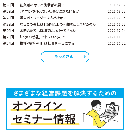
第30回
創業者の思いと後継者の願い
2021.04.02
第29回
パソコンを使えない社長は生きた化石か
2021.03.05
第28回
経営者とリーダーは人格を磨け
2021.02.05
第27回
なぜこの会社は1億円以上の利益を出しているのか
2021.01.08
第26回
戦略の誤りは戦術ではカバーできない
2020.12.04
第25回
「本気の朝礼」でやっていること
2020.11.06
第24回
挨拶・掃除・朝礼は社員を幸せにする
2020.10.02
もっと見る