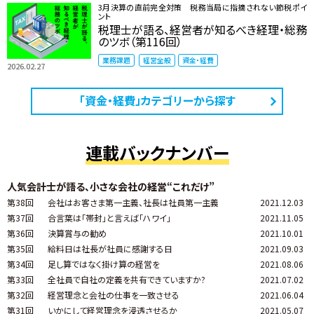
3月決算の直前完全対策 税務当局に指摘されない節税ポイ
ント
税理士が語る、経営者が知るべき経理・総務
のツボ（第116回）
業務課題
経営全般
資金・経費
2026.02.27
「資金・経費」カテゴリーから探す
連載バックナンバー
人気会計士が語る、小さな会社の経営“これだけ”
第38回
会社はお客さま第一主義、社長は社員第一主義
2021.12.03
第37回
合言葉は「帯封」と言えば「ハワイ」
2021.11.05
第36回
決算賞与の勧め
2021.10.01
第35回
給料日は社長が社員に感謝する日
2021.09.03
第34回
足し算ではなく掛け算の経営を
2021.08.06
第33回
全社員で自社の定義を共有できていますか?
2021.07.02
第32回
経営理念と会社の仕事を一致させる
2021.06.04
第31回
いかにして経営理念を浸透させるか
2021.05.07