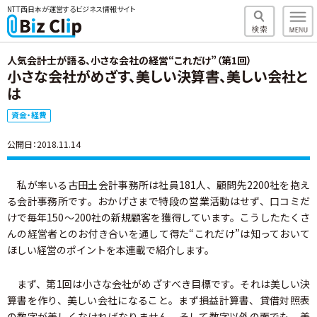
NTT西日本が運営するビジネス情報サイト
人気会計士が語る、小さな会社の経営“これだけ”（第1回）
小さな会社がめざす、美しい決算書、美しい会社と
は
資金・経費
公開日：2018.11.14
私が率いる古田土会計事務所は社員181人、顧問先2200社を抱え
る会計事務所です。おかげさまで特段の営業活動はせず、口コミだ
けで毎年150～200社の新規顧客を獲得しています。こうしたたくさ
んの経営者とのお付き合いを通して得た“これだけ”は知っておいて
ほしい経営のポイントを本連載で紹介します。
まず、第1回は小さな会社がめざすべき目標です。それは美しい決
算書を作り、美しい会社になること。まず損益計算書、貸借対照表
の数字が美しくなければなりません。そして数字以外の面でも、美