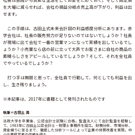
社長は普段から質素な生活をしてお金をためておく。そして固定費
を大幅に減らせれば、会社の損益分岐点売上高が下がり、利益は出
せます。
この手順は、古田土式未来会計図の利益感度分析にあります。赤
字会社は、社長の販売努力が足りないのではないでしょうか？社長
が現場に出て会社で一番の営業マンになって実績を出しているでし
ょうか？小売業なら店の前に立って大声でお客さまに自社の商品の
素晴らしさをアピールしているでしょうか？そして、それを全社員
でやっているでしょうか？
打つ手は無限と思って、全社員で行動して、何としても利益を出
し、生き残りましょう。
※本記事は、2017年に書籍として発刊されたものです
執筆＝古田土 満
法政大学を卒業後、公認会計士試験に合格。監査法人にて会計監査を経験し
て、1983年に古田土公認会計士・税理士事務所を設立。財務分析、市場分析、
資金繰りに至るまで、徹底した分析ツールによって企業の体質改善を実現。中
小企業経営者の信頼を得る。