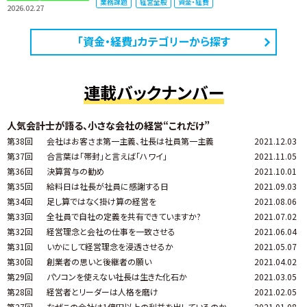
業務課題
経営全般
資金・経費
2026.02.27
「資金・経費」カテゴリーから探す
連載バックナンバー
人気会計士が語る、小さな会社の経営“これだけ”
第38回
会社はお客さま第一主義、社長は社員第一主義
2021.12.03
第37回
合言葉は「帯封」と言えば「ハワイ」
2021.11.05
第36回
決算賞与の勧め
2021.10.01
第35回
給料日は社長が社員に感謝する日
2021.09.03
第34回
足し算ではなく掛け算の経営を
2021.08.06
第33回
全社員で自社の定義を共有できていますか?
2021.07.02
第32回
経営理念と会社の仕事を一致させる
2021.06.04
第31回
いかにして経営理念を浸透させるか
2021.05.07
第30回
創業者の思いと後継者の願い
2021.04.02
第29回
パソコンを使えない社長は生きた化石か
2021.03.05
第28回
経営者とリーダーは人格を磨け
2021.02.05
第27回
なぜこの会社は1億円以上の利益を出しているのか
2021.01.08