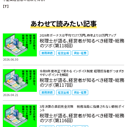
【T】
あわせて読みたい記事
2026年ボーナスは平均で177万円。昨年より10万円アップ
税理士が語る、経営者が知るべき経理・総務
のツボ（第118回）
業務課題
経営全般
資金・経費
2026.06.30
令和8年度改正で変わるインボイス制度 ――経理担当者がつまずき
やすいポイントを解説
税理士が語る、経営者が知るべき経理・総務
のツボ（第117回）
業務課題
経営全般
資金・経費
2026.04.21
3月決算の直前完全対策 税務当局に指摘されない節税ポイ
ント
税理士が語る、経営者が知るべき経理・総務
のツボ（第116回）