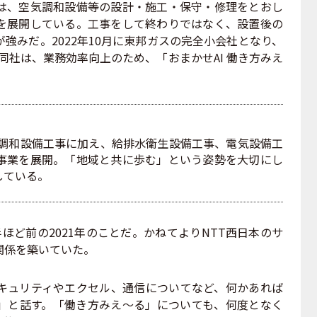
、空気調和設備等の設計・施工・保守・修理をとおし
を展開している。工事をして終わりではなく、設置後の
強みだ。2022年10月に東邦ガスの完全小会社となり、
た同社は、業務効率向上のため、「おまかせAI 働き方みえ
気調和設備工事に加え、給排水衛生設備工事、電気設備工
事業を展開。「地域と共に歩む」という姿勢を大切にし
している。
ど前の2021年のことだ。かねてよりNTT西日本のサ
関係を築いていた。
ュリティやエクセル、通信についてなど、何かあれば
」と話す。「働き方みえ～る」についても、何度となく