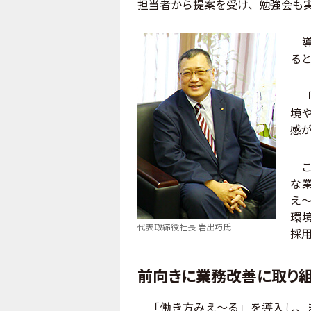
担当者から提案を受け、勉強会も
導
る
「
境
感
こ
な
え
環
代表取締役社長 岩出巧氏
採
前向きに業務改善に取り
「働き方みえ～る」を導入し、ま