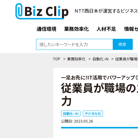
NTT西日本が運営するビジネス
通信環境
業務効率化
人材不足
情報セ
検索
TOP
>
業務効率化
>
自動化・AI
>
従業員が職場
一足お先に！IT活用でパワーアップ（
従業員が職場の
力
自動化・AI
デジタル化
公開日：2023.05.26