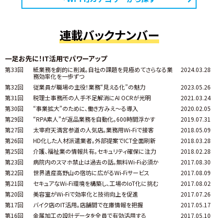
連載バックナンバー
一足お先に！IT活用でパワーアップ
第33回
紙業務を劇的に削減。自社の課題を見極めてさらなる業
2024.03.28
務効率化を一歩ずつ
第32回
従業員が職場の主役！業務“見える化”の魅力
2023.05.26
第31回
税理士事務所の人手不足解消にAI OCRが光明
2021.03.24
第30回
“事業拡大”のために、働き方みえ～る導入
2020.02.05
第29回
“RPA素人”が返品業務を自動化。600時間浮かす
2019.07.31
第27回
太宰府天満宮参道の人気店。業務用Wi-Fiで接客
2018.05.09
第26回
HD化した人材派遣業者。外部提案でICT全面刷新
2018.03.28
第25回
介護、福祉業の情報共有。セキュリティ確保に注力
2018.02.28
第23回
病院内のスマホ禁止は過去の話。無料Wi-Fi必須か
2017.08.30
第22回
世界遺産高野山の宿坊に広がるWi-Fiサービス
2017.08.09
第21回
セキュアなWi-Fi環境を構築し、工場のIoT化に挑む
2017.08.02
第20回
美容室がWi-Fiで効率化と技術向上を促進
2017.07.26
第17回
バイク店のIT活用。店舗間で在庫情報を把握
2017.05.17
第16回
金属加工の設計データを全員で有効活用する
2017.05.10