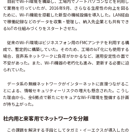
自前でWi-Fi環境を構築し、工場内でノートパソコンなどを利用し
て業務を行っていたが、2016年9月、さらなる生産性の向上を図る
ために、Wi-Fi機能を搭載した新型の機械設備を導入した。LAN経由
で稼働記録などのデータを収集・管理し、納入先企業とも共有でき
るIoTの仕組みづくりをスタートさせた。
従来のWi-Fi環境はビジネスフォン用のFMCアンテナを利用する構
成で、暫定的に構築していた。そのため、工場のIoT化にも使用する
場合、音声系ネットワークに負荷がかかるなど、運用安定性の面で
不安があった。また、Wi-Fi機器の老朽化も進み、更新する必要に迫
られていた。
データ系の無線ネットワークがインターネットに直接つながるこ
とによる、情報セキュリティーリスクの増大も懸念された。こうし
た理由から、全6拠点で新たにセキュアなWi-Fi環境を整備する計画
が持ち上がった。
社内用と来客用でネットワークを分離
この課題を解決する手段としてタガミ・イーエクスが導入したの