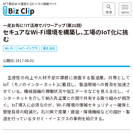
NTT西日本が運営するビジネス情報サイト
一足お先に！IT活用でパワーアップ（第21回）
セキュアなWi-Fi環境を構築し、工場のIoT化に挑
む
Wi-Fi
IoT・インフラ
見える化
公開日：2017.08.02
生産性の向上や人材不足の課題に直面する製造業。対策として
IoT（モノのインターネット)に着目し、製造現場への普及を加速さ
せている。機械設備の稼働状況や加工データなどを見える化し、イ
ンターネットを介して納入先企業との間で共有する取り組みが相次
ぐ。IoT導入に必須なのが、Wi-Fi環境の情報セキュリティー確保と
管理負荷の軽減だ。石川県で産業・建設・環境機械などの設計・製
造を行っているタガミ・イーエクスの事例を紹介する。