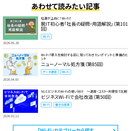
あわせて読みたい記事
社運が上向く? Wi-Fi7
脱IT初心者「社長の疑問・用語解説」（第101
回）
Wi-Fi
2026.05.28
Wi-Fi 7導入を検討する前に知っておきたいポイントと準備のヒ
ント
ニューノーマル処方箋（第85回）
データ通信
Wi-Fi
2026.04.03
5GとビジネスWi-Fiの使い分け ～速度・コスト・利便性で比較
ビジネスWi-Fiで会社改造（第50回）
Wi-Fi
働き方改革
2026.02.12
「Wi-Fi」カテゴリーから探す