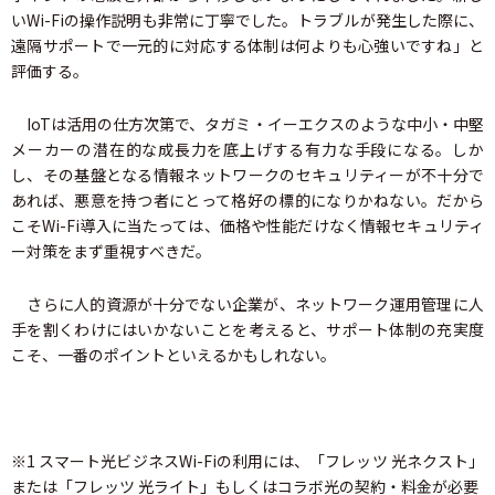
いWi-Fiの操作説明も非常に丁寧でした。トラブルが発生した際に、
遠隔サポートで一元的に対応する体制は何よりも心強いですね」と
評価する。
IoTは活用の仕方次第で、タガミ・イーエクスのような中小・中堅
メーカーの潜在的な成長力を底上げする有力な手段になる。しか
し、その基盤となる情報ネットワークのセキュリティーが不十分で
あれば、悪意を持つ者にとって格好の標的になりかねない。だから
こそWi-Fi導入に当たっては、価格や性能だけなく情報セキュリティ
ー対策をまず重視すべきだ。
さらに人的資源が十分でない企業が、ネットワーク運用管理に人
手を割くわけにはいかないことを考えると、サポート体制の充実度
こそ、一番のポイントといえるかもしれない。
※1 スマート光ビジネスWi-Fiの利用には、「フレッツ 光ネクスト」
または「フレッツ 光ライト」もしくはコラボ光の契約・料金が必要