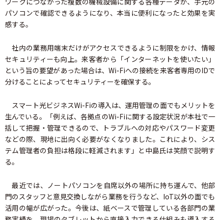
ワークにつながった複数の機械設備に関する各種データが、手元の
パソコンで確認できるようになり、本当に便利になったと効果を実
感する。
社内の業務用端末だけがアクセスできるように制限をかけ、情報
セキュリティーも向上。来客者から「インターネットを使いたい」
という旨の要望があった場合は、Wi-Fiへの接続を来客者専用のIDで
分けることによってセキュリティーを確保する。
スマート光ビジネスWi-Fiの導入は、運用管理の面でもメリットを
生んでいる。「例えば、各拠点のWi-Fiに関する設定状況が本社で一
括して把握・管理できるので、トラブルへの対応やパスワード変更
などの際、現地に出向く必要がなくなりました。これにより、シス
テム管理者の負担は格段に軽減されます」と中島氏は笑顔で説明す
る。
最近では、ノートパソコンを自席以外の場所に持ち運んで、他部
門のスタッフと意見交換しながら業務を行うなど、IoT以外の面でも
活用の幅が広がった。今後は、紙ベースで管理している各部門の業
務実績を、現場のタブレットから直接入力できる仕組みも導入する