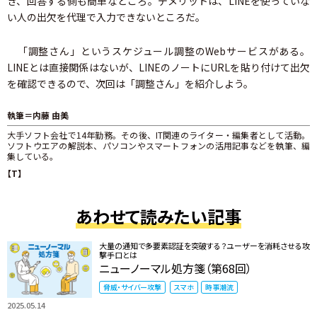
き、回答する側も簡単なところ。デメリットは、LINEを使っていな
い人の出欠を代理で入力できないところだ。
「調整さん」というスケジュール調整のWebサービスがある。
LINEとは直接関係はないが、LINEのノートにURLを貼り付けて出欠
を確認できるので、次回は「調整さん」を紹介しよう。
執筆＝内藤 由美
大手ソフト会社で14年勤務。その後、IT関連のライター・編集者として活動。
ソフトウエアの解説本、パソコンやスマートフォンの活用記事などを執筆、編
集している。
【T】
あわせて読みたい記事
大量の通知で多要素認証を突破する？ユーザーを消耗させる攻
撃手口とは
ニューノーマル処方箋（第68回）
脅威・サイバー攻撃
スマホ
時事潮流
2025.05.14