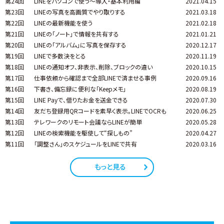
第24回
LINEをパソコンで使う～導入・基本利用編
2021.04.15
第23回
LINEの写真を高画質でやり取りする
2021.03.18
第22回
LINEの最新機能を使う
2021.02.18
第21回
LINEの「ノート」で情報を共有する
2021.01.21
第20回
LINEの「アルバム」に写真を保存する
2020.12.17
第19回
LINEで多数決をとる
2020.11.19
第18回
LINEの通知オフ、非表示、削除、ブロックの違い
2020.10.15
第17回
仕事依頼から確認まで全部LINEで済ませる事例
2020.09.16
第16回
下書き、備忘録に便利な「Keepメモ」
2020.08.19
第15回
LINE Payで、借りたお金を送金できる
2020.07.30
第14回
友だち登録用QRコードを素早く表示。LINEでOCRも
2020.06.25
第13回
テレワークのリモート会議ならLINEが簡単
2020.05.28
第12回
LINEの検索機能を駆使して“探しもの”
2020.04.27
第11回
「調整さん」のスケジュールをLINEで共有
2020.03.16
もっと見る