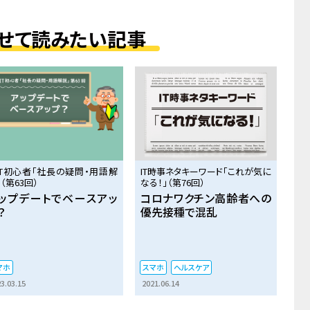
せて読みたい記事
IT初心者「社長の疑問・用語解
IT時事ネタキーワード「これが気に
（第63回）
なる！」（第76回）
ップデートでベースアッ
コロナワクチン高齢者への
？
優先接種で混乱
マホ
スマホ
ヘルスケア
3.03.15
2021.06.14