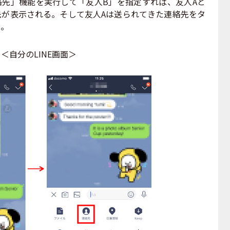
先」機能を実行して「友人B」を指定すれば、友人Aと
先が表示される。そして友人Aは送られてきた連絡先をタ
る。
＜自分のLINE画面＞