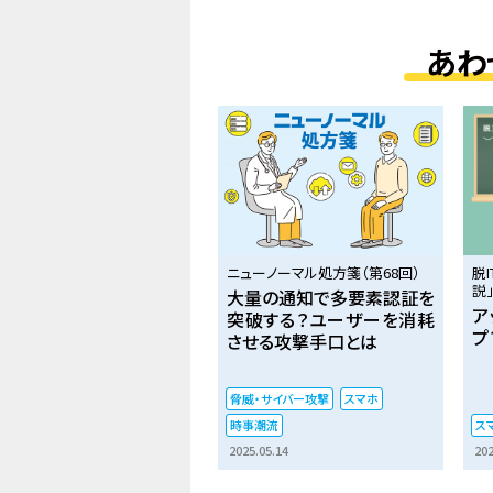
あわ
ニューノーマル処方箋（第68回）
脱
説」
大量の通知で多要素認証を
ア
突破する？ユーザーを消耗
プ
させる攻撃手口とは
脅威・サイバー攻撃
スマホ
時事潮流
ス
2025.05.14
202