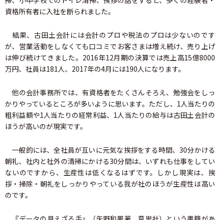
掃、小中学校でのトイレ清掃、挨拶の話をすると、多くの経験者・
資格所有者に入社を断られました。
結果、古田土会計には会計のプロや税法のプロは少ないのです
が、営業活動をしなくても口コミでお客さまは増え続け、売り上げ
は伸び続けてきました。2016年12月期の決算では売上高15億8000
万円、社員は181人、2017年の4月には190人になります。
他の会計事務所では、有資格者をたくさんそろえ、勉強会をしっ
かりやっているところが多いように思います。ただし、1人当たりの
粗利益額や1人当たりの経常利益、1人当たりの給与は古田土会計の
ほうが高いのが現実です。
一般的には、全社員が互いに元気な挨拶をする時間、30分かける
朝礼、社内と社外の清掃にかける30分間は、いずれも仕事をしてい
ないのですから、生産性は低くなるはずです。しかし現実は、挨
拶・掃除・朝礼をしっかりやっている我が社のほうが生産性は高い
のです。
『データの見えざる手』（矢野和男著、草思社）という書籍があ