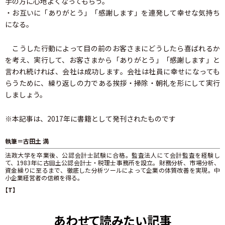
手の方に心地よくなってもらう。
・お互いに「ありがとう」「感謝します」を連発して幸せな気持ち
になる。
こうした行動によって目の前のお客さまにどうしたら喜ばれるか
を考え、実行して、お客さまから「ありがとう」「感謝します」と
言われ続ければ、会社は成功します。会社は社員に幸せになっても
らうために、繰り返しの力である挨拶・掃除・朝礼を形にして実行
しましょう。
※本記事は、2017年に書籍として発刊されたものです
執筆＝古田土 満
法政大学を卒業後、公認会計士試験に合格。監査法人にて会計監査を経験し
て、1983年に古田土公認会計士・税理士事務所を設立。財務分析、市場分析、
資金繰りに至るまで、徹底した分析ツールによって企業の体質改善を実現。中
小企業経営者の信頼を得る。
【T】
あわせて読みたい記事