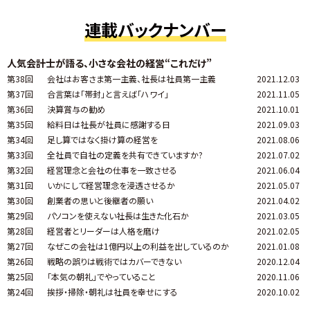
連載バックナンバー
人気会計士が語る、小さな会社の経営“これだけ”
第38回
会社はお客さま第一主義、社長は社員第一主義
2021.12.03
第37回
合言葉は「帯封」と言えば「ハワイ」
2021.11.05
第36回
決算賞与の勧め
2021.10.01
第35回
給料日は社長が社員に感謝する日
2021.09.03
第34回
足し算ではなく掛け算の経営を
2021.08.06
第33回
全社員で自社の定義を共有できていますか?
2021.07.02
第32回
経営理念と会社の仕事を一致させる
2021.06.04
第31回
いかにして経営理念を浸透させるか
2021.05.07
第30回
創業者の思いと後継者の願い
2021.04.02
第29回
パソコンを使えない社長は生きた化石か
2021.03.05
第28回
経営者とリーダーは人格を磨け
2021.02.05
第27回
なぜこの会社は1億円以上の利益を出しているのか
2021.01.08
第26回
戦略の誤りは戦術ではカバーできない
2020.12.04
第25回
「本気の朝礼」でやっていること
2020.11.06
第24回
挨拶・掃除・朝礼は社員を幸せにする
2020.10.02