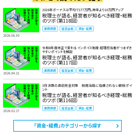
2026年ボーナスは平均で177万円。昨年より10万円アップ
税理士が語る、経営者が知るべき経理・総務
のツボ（第118回）
業務課題
経営全般
資金・経費
2026.06.30
令和8年度改正で変わるインボイス制度 ――経理担当者がつまずき
やすいポイントを解説
税理士が語る、経営者が知るべき経理・総務
のツボ（第117回）
業務課題
経営全般
資金・経費
2026.04.21
3月決算の直前完全対策 税務当局に指摘されない節税ポイ
ント
税理士が語る、経営者が知るべき経理・総務
のツボ（第116回）
業務課題
経営全般
資金・経費
2026.02.27
「資金・経費」カテゴリーから探す