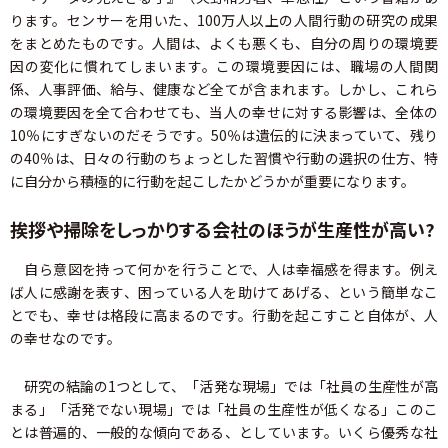
ります。センサーを用いた、100万人以上の人間行動の研究の成果
をまとめたものです。人間は、よくも悪くも、自分の周りの環境要
因の変化に慣れてしまいます。この環境要因には、職場の人間関
係、人事評価、給与、健康など全てが含まれます。しかし、これら
の環境要因を全て合わせても、当人の幸せに対する影響は、全体の
10％にすぎないのだそうです。50％は遺伝的に決まっていて、残り
の40％は、日々の行動のちょっとした習慣や行動の選択の仕方、特
に自分から積極的に行動を起こしたかどうかが重要になります。
挨拶や掃除をしっかりする会社のほうが生産性が高い?
自ら意図を持って何かを行うことで、人は幸福感を得ます。例え
ば人に感謝を表す、困っている人を助けてあげる、という簡単なこ
とでも、幸せは格段に高まるのです。行動を起こすこと自体が、人
の幸せなのです。
研究の結論の1つとして、「活発な現場」では「社員の生産性が高
まる」「活発でない現場」では「社員の生産性が低くなる」このこ
とは普遍的、一般的な傾向である、としています。いくら優秀な社