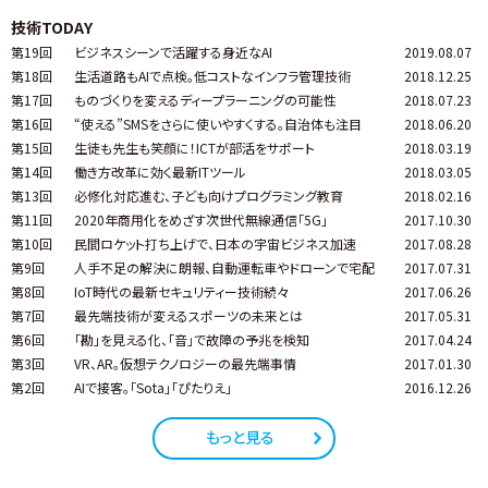
技術TODAY
第19回
ビジネスシーンで活躍する身近なAI
2019.08.07
第18回
生活道路もAIで点検。低コストなインフラ管理技術
2018.12.25
第17回
ものづくりを変えるディープラーニングの可能性
2018.07.23
第16回
“使える”SMSをさらに使いやすくする。自治体も注目
2018.06.20
第15回
生徒も先生も笑顔に！ICTが部活をサポート
2018.03.19
第14回
働き方改革に効く最新ITツール
2018.03.05
第13回
必修化対応進む、子ども向けプログラミング教育
2018.02.16
第11回
2020年商用化をめざす次世代無線通信「5G」
2017.10.30
第10回
民間ロケット打ち上げで、日本の宇宙ビジネス加速
2017.08.28
第9回
人手不足の解決に朗報、自動運転車やドローンで宅配
2017.07.31
第8回
IoT時代の最新セキュリティー技術続々
2017.06.26
第7回
最先端技術が変えるスポーツの未来とは
2017.05.31
第6回
「勘」を見える化、「音」で故障の予兆を検知
2017.04.24
第3回
VR、AR。仮想テクノロジーの最先端事情
2017.01.30
第2回
AIで接客。「Sota」「ぴたりえ」
2016.12.26
もっと見る