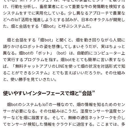
け、行動を分析し、畜産業者にとって重要な牛の発情期を検知する
システムをすでに実用化している。少し異なるアプローチで農業な
どへのIoT活用を推進しようとする試みが、日本のオラクルが開発し
た、畑と会話をする「畑bot」と呼ぶシステムだ。
畑と会話をする「畑bot」と聞くと、畑を動き回りながら人間に
語りかけるロボットの姿を想像してしまいそうだが、実はちょっと
異なる。畑botの「ボット」（bot）は、自動的にコンピューター上
で実行するプログラムを指す。畑botをとても簡単に言い表すなら
ば、「無料チャットアプリのLINEを使って畑の状況を対話形式で知
ることができるシステム」とでも言えばいいだろうか。その仕組み
と、使い勝手を見ていきたい。
使いやすいインターフェースで畑と“会話”
畑botのシステムもIoTの一種なので、畑の情報を知るためのセン
サーが必要になる。その仕組みはこうだ。湿度センサーや温度セン
サーなどを畑に設置する。そして、無線の通信ネットワークを介し
てセンサーが検知した情報をクラウドに送信する。ここまでは、多