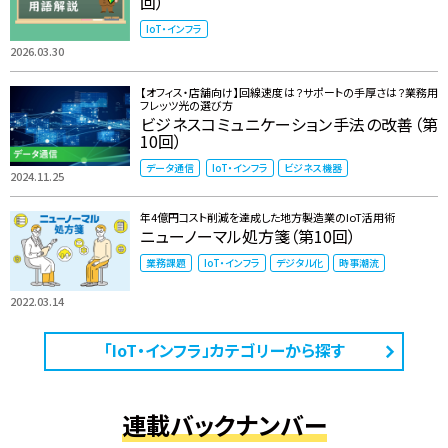
回）
IoT・インフラ
2026.03.30
【オフィス・店舗向け】回線速度は？サポートの手厚さは？業務用
フレッツ光の選び方
ビジネスコミュニケーション手法の改善（第
10回）
データ通信
IoT・インフラ
ビジネス機器
2024.11.25
年4億円コスト削減を達成した地方製造業のIoT活用術
ニューノーマル処方箋（第10回）
業務課題
IoT・インフラ
デジタル化
時事潮流
2022.03.14
「IoT・インフラ」カテゴリーから探す
連載バックナンバー