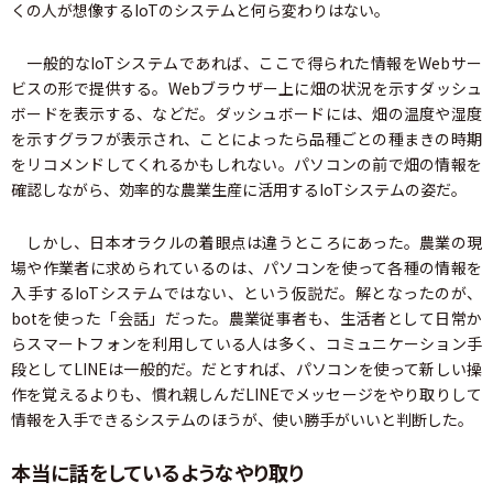
くの人が想像するIoTのシステムと何ら変わりはない。
一般的なIoTシステムであれば、ここで得られた情報をWebサー
ビスの形で提供する。Webブラウザー上に畑の状況を示すダッシュ
ボードを表示する、などだ。ダッシュボードには、畑の温度や湿度
を示すグラフが表示され、ことによったら品種ごとの種まきの時期
をリコメンドしてくれるかもしれない。パソコンの前で畑の情報を
確認しながら、効率的な農業生産に活用するIoTシステムの姿だ。
しかし、日本オラクルの着眼点は違うところにあった。農業の現
場や作業者に求められているのは、パソコンを使って各種の情報を
入手するIoTシステムではない、という仮説だ。解となったのが、
botを使った「会話」だった。農業従事者も、生活者として日常か
らスマートフォンを利用している人は多く、コミュニケーション手
段としてLINEは一般的だ。だとすれば、パソコンを使って新しい操
作を覚えるよりも、慣れ親しんだLINEでメッセージをやり取りして
情報を入手できるシステムのほうが、使い勝手がいいと判断した。
本当に話をしているようなやり取り