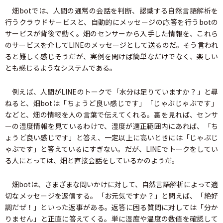
畑botでは、人間の通常の会話を判断、認識する自然言語解析を
行うクラウドサービスと、自動的にメッセージの応答を行うbotの
サービスが背後で動く。畑のセンサーから入手した情報を、これら
のサービスを介してLINEのメッセージとして送るのだ。そう言われ
ると難しく感じそうだが、実例を聞けば簡単なだけでなく、楽しい
とも感じるようなシステムである。
例えば、人間がLINEのトークで「水分は足りていますか？」と尋
ねると、畑botは「ちょうど良い感じです」「じゃぶじゃぶです」
などと、畑の情報を人の言葉で伝えてくれる。裏を見れば、センサ
ーの湿度情報を見ているわけで、湿度が適正範囲内にあれば、「ち
ょうど良い感じです」と答え、一定以上に高いときには「じゃぶじ
ゃぶです」と答えているにすぎない。だが、LINEでトークをしてい
る人にとっては、畑と直接会話をしているかのようだ。
畑botは、さまざまな問いかけに対して、自然言語解析によって適
切なメッセージを返信する。「お元気ですか？」と問えば、「絶好
調だぜ！」といった返事がある。返答に困る質問に対しては「分か
りません」と正直に答えてくる。単に湿度や温度の数値を確認して