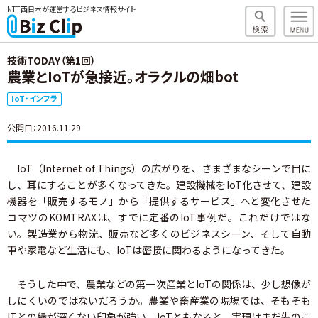
NTT西日本が運営するビジネス情報サイト
技術TODAY（第1回）
農業とIoTが急接近。オラクルの畑bot
IoT・インフラ
公開日：2016.11.29
IoT（Internet of Things）の広がりを、さまざまなシーンで目に
し、耳にすることが多くなってきた。建設機械をIoT化させて、建設
機器を「販売するモノ」から「提供するサービス」へと変化させた
コマツのKOMTRAXは、すでに定番のIoT事例だ。これだけではな
い。製造業から物流、販売など多くのビジネスシーン、そして自動
車や家電など生活にも、IoTは密接に関わるようになってきた。
そうした中で、農業などの第一次産業とIoTの関係は、少し想像が
しにくいのではないだろうか。農業や畜産業の現場では、そもそも
ITとの縁が深くない印象が強い。IoTともなると、実現はまだ先のこ