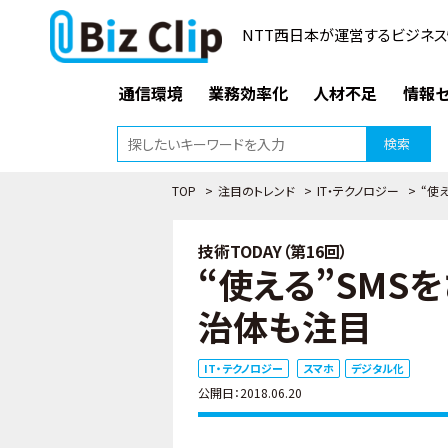
NTT西日本が運営するビジネス
通信環境
業務効率化
人材不足
情報セ
検索
TOP
>
注目のトレンド
>
IT・テクノロジー
>
“使
技術TODAY（第16回）
“使える”SMS
治体も注目
IT・テクノロジー
スマホ
デジタル化
公開日：2018.06.20