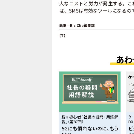
大なコストと労力が発生する。こ
ば、SMSは有効なツールになるの
執筆＝Biz Clip編集部
【T】
あわ
脱IT初心者「社長の疑問・用語解
ケ
説」（第87回）
DX
5Gにも慣れないのに、もう
ビ