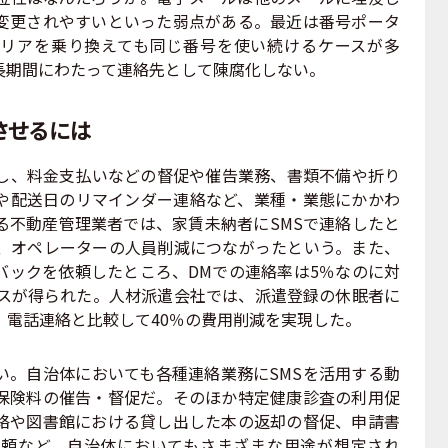
変更されやすいといった弱点がある。最近は番号ポータ
リアを乗り換えても同じ番号を使い続けるケースが多
長期間にわたって連絡先として陳腐化しない。
させるには
し、料金支払いなどの督促や催告業務、書類不備や折り
や配送日のリマインダー連絡など、業種・業態にかかわ
る不動産管理業者では、家賃未納者にSMSで連絡したと
り、オペレーターの人員削減につながったという。また、
バックを依頼したところ、DMでの連絡率は5％なのに対
ンスが得られた。人材派遣会社では、派遣登録の休眠者に
。電話連絡と比較して40％の費用削減を実現した。
。自治体においても各種連絡業務にSMSを活用する動
保険料の催告・督促だ。そのほか特定健康診査の利用促
絡や図書館における貸し出した本の返却の督促、申請書
頼など、自治体においてもさまざまな用途が想定され