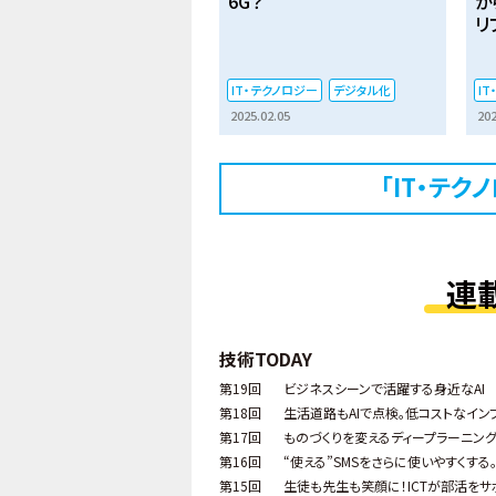
6G？
か
リ
IT・テクノロジー
デジタル化
I
2025.02.05
202
「IT・テ
連
技術TODAY
第19回
ビジネスシーンで活躍する身近なAI
第18回
生活道路もAIで点検。低コストなイン
第17回
ものづくりを変えるディープラーニン
第16回
“使える”SMSをさらに使いやすくす
第15回
生徒も先生も笑顔に！ICTが部活をサ