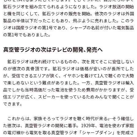
鉱石ラジオを組み立てられるようになりました。ラジオ放送の開始
と機を同じくして、鉱石ラジオの販売を開始。徳次のラジオは外国
製品の半値以下だったこともあり、飛ぶように売れました。このラ
ジオは国産ラジオの第1号であり、シャープの名前が付いた電気製品
の第1号でもありました。
真空管ラジオの次はテレビの開発、発売へ
鉱石ラジオは売れ続けているものの、次を見てそこに安住しない
のが徳次の真骨頂です。鉱石ラジオは価格が安いのが長所でした
が、受信できるエリアが狭く、イヤホンを着けて1人で聴くので大勢
で楽しめないという難点がありました。一方、真空管ラジオは輸入
品でしかも当時高価だった電池を使うため費用がかかりますが、受
信エリアが広く、スピーカーを使っているためみんなで聞くことが
できます。
これからは、家族そろってラジオを聴く時代が来る――。そう確信し
た徳次は、真空管ラジオの開発に着手。1929年、電池を使わず家庭
の電灯線から電気を取る真空管ラジオ「シャープダイン」を完成さ