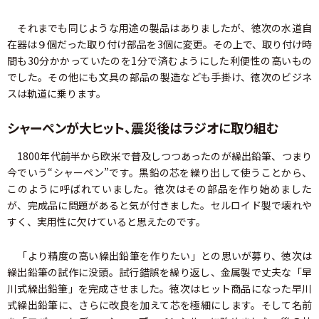
それまでも同じような用途の製品はありましたが、徳次の水道自
在器は９個だった取り付け部品を3個に変更。その上で、取り付け時
間も30分かかっていたのを1分で済むようにした利便性の高いもの
でした。その他にも文具の部品の製造なども手掛け、徳次のビジネ
スは軌道に乗ります。
シャーペンが大ヒット、震災後はラジオに取り組む
1800年代前半から欧米で普及しつつあったのが繰出鉛筆、つまり
今でいう“シャーペン”です。黒鉛の芯を繰り出して使うことから、
このように呼ばれていました。徳次はその部品を作り始めました
が、完成品に問題があると気が付きました。セルロイド製で壊れや
すく、実用性に欠けていると思えたのです。
「より精度の高い繰出鉛筆を作りたい」との思いが募り、徳次は
繰出鉛筆の試作に没頭。試行錯誤を繰り返し、金属製で丈夫な「早
川式繰出鉛筆」を完成させました。徳次はヒット商品になった早川
式繰出鉛筆に、さらに改良を加えて芯を極細にします。そして名前