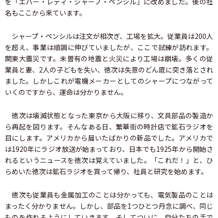
を「エバー・レディ・シャープ・ペンシル」に改めました。後の社
名もここから来ています。
シャープ・ペンシルは注文が相次ぎ、工場を拡大。従業員は200人
を超え、事業は順調に伸びていましたが、ここで試練が訪れます。
関東大震災です。未曽有の地震と火災により工場は崩壊。多くの従
業員と妻、2人の子どもを失い、徳次は失意のどん底に突き落とされ
ました。しかしこれが電機メーカーとしてのシャープにつながって
いくのですから、運命は分かりません。
徳次は壊滅状態となった東京から大阪に移り、文具部品の製造か
ら再起を図ります。そんなある日、繁華街の時計店で鉱石ラジオを
目にします。アメリカから届いたばかりの新品でした。アメリカで
は1920年にラジオ放送が始まっており、日本でも1925年から開始さ
れるというニュースを徳次は覚えていました。「これだ！」と、ひ
らめいた徳次は鉱石ラジオを買って帰り、社員と研究を始めます。
徳次も従業員も金属加工のことは分かっても、電気製品のことは
まったく分かりません。しかし、部品を1つひとつ丹念に調べ、同じ
ものを作れるようにしていきます。そしてついに、自分たちの手で