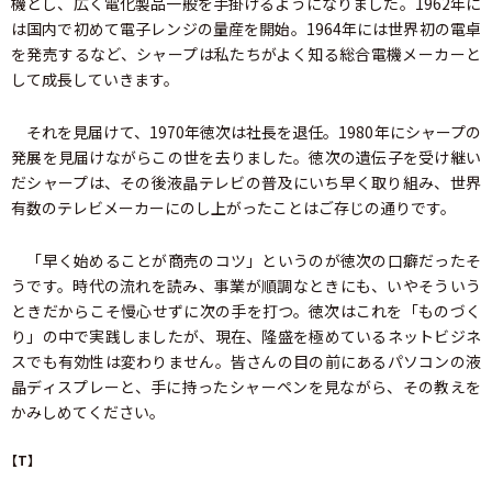
機とし、広く電化製品一般を手掛けるようになりました。1962年に
は国内で初めて電子レンジの量産を開始。1964年には世界初の電卓
を発売するなど、シャープは私たちがよく知る総合電機メーカーと
して成長していきます。
それを見届けて、1970年徳次は社長を退任。1980年にシャープの
発展を見届けながらこの世を去りました。徳次の遺伝子を受け継い
だシャープは、その後液晶テレビの普及にいち早く取り組み、世界
有数のテレビメーカーにのし上がったことはご存じの通りです。
「早く始めることが商売のコツ」というのが徳次の口癖だったそ
うです。時代の流れを読み、事業が順調なときにも、いやそういう
ときだからこそ慢心せずに次の手を打つ。徳次はこれを「ものづく
り」の中で実践しましたが、現在、隆盛を極めているネットビジネ
スでも有効性は変わりません。皆さんの目の前にあるパソコンの液
晶ディスプレーと、手に持ったシャーペンを見ながら、その教えを
かみしめてください。
【T】