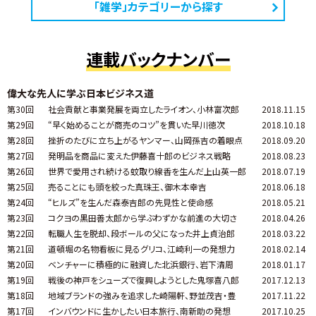
「雑学」カテゴリーから探す
連載バックナンバー
偉大な先人に学ぶ日本ビジネス道
第30回
社会貢献と事業発展を両立したライオン、小林富次郎
2018.11.15
第29回
“早く始めることが商売のコツ”を貫いた早川徳次
2018.10.18
第28回
挫折のたびに立ち上がるヤンマー、山岡孫吉の着眼点
2018.09.20
第27回
発明品を商品に変えた伊藤喜十郎のビジネス戦略
2018.08.23
第26回
世界で愛用され続ける蚊取り線香を生んだ上山英一郎
2018.07.19
第25回
売ることにも頭を絞った真珠王、御木本幸吉
2018.06.18
第24回
“ヒルズ”を生んだ森泰吉郎の先見性と使命感
2018.05.21
第23回
コクヨの黒田善太郎から学ぶわずかな前進の大切さ
2018.04.26
第22回
転職人生を脱却、段ボールの父になった井上貞治郎
2018.03.22
第21回
道頓堀の名物看板に見るグリコ、江崎利一の発想力
2018.02.14
第20回
ベンチャーに積極的に融資した北浜銀行、岩下清周
2018.01.17
第19回
戦後の神戸をシューズで復興しようとした鬼塚喜八郎
2017.12.13
第18回
地域ブランドの強みを追求した崎陽軒、野並茂吉・豊
2017.11.22
第17回
インバウンドに生かしたい日本旅行、南新助の発想
2017.10.25