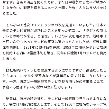
せます。音楽や演芸を聞くために、また日中戦争から太平洋戦争へ
と向かう中、戦況を伝えるニュースを聞くため、人々はラジオを求
めました。
そんな中で徳次はすでにラジオの次を見据えていました。日本で
最初のテレビ実験が成功したことを知った徳次は、「ラジオの次は
テレビの時代が来る」と確信。テレビの研究を始めます。戦時中は
当局の命令もあってテレビの研究は進みませんでしたが、戦後に開
発を再開し、1951年に試作品を完成。1953年にNHKがテレビ放送
を開始する頃には量産体制を築き、同年に国産第1号のテレビを発売
しました。
他社も続いてテレビを製造するようになりますが、高価だったこ
ともあり、ホテルや喫茶店などが営業用に置く17型に力を入れま
す。一方、徳次は一般家庭でテレビを見る時代が必ず来ると見て、
家庭でも置きやすい小型の14型に注力します。
結果は、徳次の読み通り。テレビは一般家庭で見られるようにな
り、需要は飛躍的に拡大します。そして1956年に社名をシャープ電