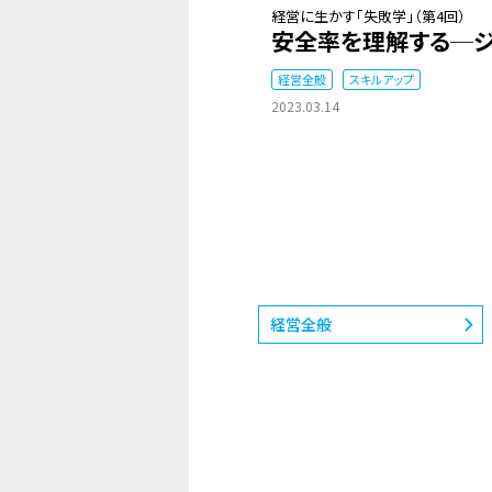
経営に生かす「失敗学」（第4回）
安全率を理解する─ジ
経営全般
スキルアップ
2023.03.14
経営全般