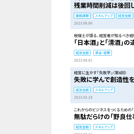
残業時間削減は後回
業務課題
スキルアップ
経営全般
2023.06.06
税理士が語る、経営者が知るべき経理
「日本酒」と「清酒」の
経営全般
資金・経費
2023.06.01
経営に生かす「失敗学」（第6回）
失敗に学んで創造性
経営全般
スキルアップ
2023.05.18
これからのビジネスをつくるための「
無駄だらけの「野良仕
経営全般
スキルアップ