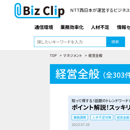
NTT西日本が運営するビジネス
通信環境
業務効率化
人材不足
情報セ
検索
TOP
>
マネジメント
>
経営全般
経営全般
（全303
知って得する！話題のトレンドワード（
ポイント解説！スッキリ
業務課題
人手不足対策
経営全般
2023.07.20