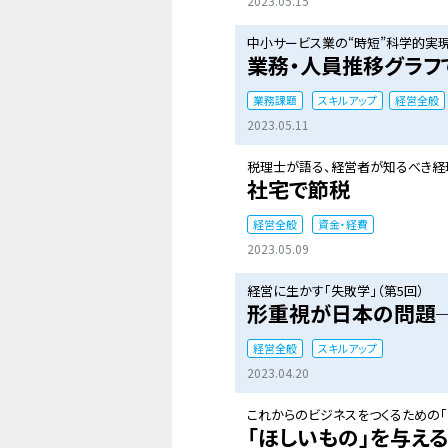
2023.05.15
中小サービス業の“時短”科学的実現
業務・人員推移グラフ
業務課題
スキルアップ
経営全般
2023.05.11
税理士が語る、経営者が知るべき経理
社宅で節税
経営全般
資金・経費
2023.05.09
経営に生かす「失敗学」（第5回）
形重視が日本の問題
経営全般
スキルアップ
2023.04.20
これからのビジネスをつくるための「
「ほしいもの」を与え