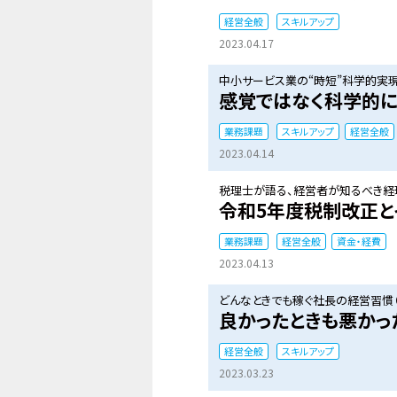
経営全般
スキルアップ
2023.04.17
中小サービス業の“時短”科学的実現
感覚ではなく科学的に
業務課題
スキルアップ
経営全般
2023.04.14
税理士が語る、経営者が知るべき経理
令和5年度税制改正と
業務課題
経営全般
資金・経費
2023.04.13
どんなときでも稼ぐ社長の経営習慣（
良かったときも悪かっ
経営全般
スキルアップ
2023.03.23