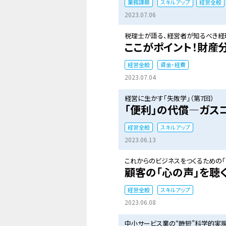
業務課題
スキルアップ
経営全般
2023.07.06
税理士が語る、経営者が知るべき経理
ここがポイント！財産
経営全般
資金・経費
2023.07.04
経営に生かす「失敗学」（第7回）
「便利」の代償―ガス
経営全般
スキルアップ
2023.06.13
これからのビジネスをつくるための「
顧客の「心の声」を聴
経営全般
スキルアップ
2023.06.08
中小サービス業の“時短”科学的実現