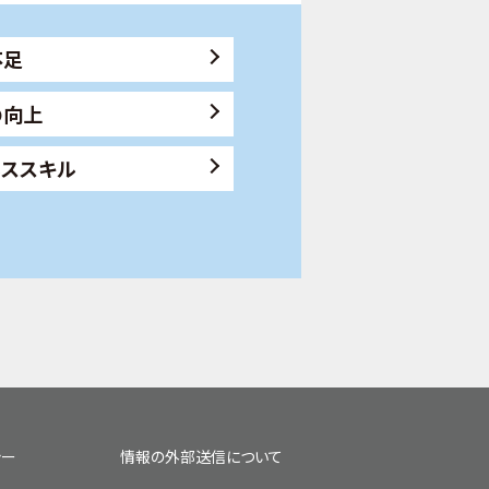
不足
の向上
ネススキル
シー
情報の外部送信について