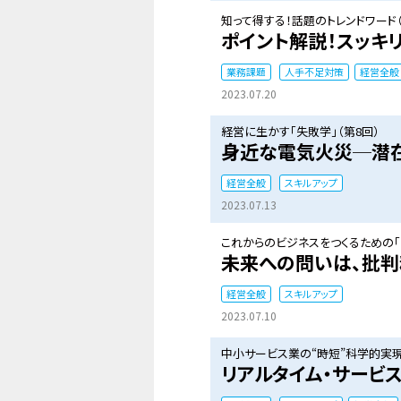
知って得する！話題のトレンドワード（
ポイント解説！スッキ
業務課題
人手不足対策
経営全般
2023.07.20
経営に生かす「失敗学」（第8回）
身近な電気火災─潜
経営全般
スキルアップ
2023.07.13
これからのビジネスをつくるための「
未来への問いは、批判
経営全般
スキルアップ
2023.07.10
中小サービス業の“時短”科学的実現
リアルタイム・サービ