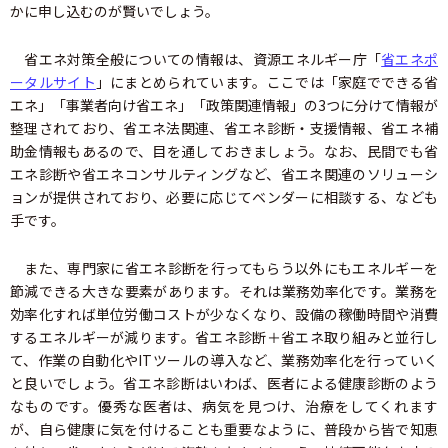
かに申し込むのが賢いでしょう。
省エネ対策全般についての情報は、資源エネルギー庁「
省エネポ
ータルサイト
」にまとめられています。ここでは「家庭でできる省
エネ」「事業者向け省エネ」「政策関連情報」の3つに分けて情報が
整理されており、省エネ法関連、省エネ診断・支援情報、省エネ補
助金情報もあるので、目を通しておきましょう。なお、民間でも省
エネ診断や省エネコンサルティングなど、省エネ関連のソリューシ
ョンが提供されており、必要に応じてベンダーに相談する、なども
手です。
また、専門家に省エネ診断を行ってもらう以外にもエネルギーを
節減できる大きな要素があります。それは業務効率化です。業務を
効率化すれば単位労働コストが少なくなり、設備の稼働時間や消費
するエネルギーが減ります。省エネ診断＋省エネ取り組みと並行し
て、作業の自動化やITツールの導入など、業務効率化を行っていく
と良いでしょう。省エネ診断はいわば、医者による健康診断のよう
なものです。優秀な医者は、病気を見つけ、治療をしてくれます
が、自ら健康に気を付けることも重要なように、普段から皆で知恵