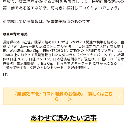
を絞り、省エネを心がける姿勢をもちましょう。持続可能な未来の
第一歩である省エネ診断、前向きに検討していくとよいでしょう。
※掲載している情報は、記事執筆時点のものです
執筆＝青木 恵美
長野県松本市在住。独学で始めたDTPがきっかけでIT関連の執筆を始める。書
籍は「Windows手取り足取りトラブル解決」「自分流ブログ入門」など数十
冊。Web媒体はBiz Clip、日経XTECHなど。XTECHの「信州ITラプソディ」は、
10年以上にわたって長期連載された人気コラム（バックナンバーあり）。紙媒
体は日経PC21、日経パソコン、日本経済新聞など。現在は、日経PC21「青木
恵美のIT生活羅針盤」、Biz Clip「IT時事ネタキーワード これが気になる！」
「知って得する！話題のトレンドワード」を好評連載中。
【T】
『業務効率化・コスト削減のお悩み』 詳しくはこち
ら ＞
あわせて読みたい記事