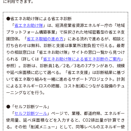
に利用できます。
●省エネお助け隊による省エネ診断
「
省エネお助け隊
」は、経済産業省資源エネルギー庁の「地域
プラットフォーム構築事業」で採択された地域密着型の省エネ支
援団体。「
省エネ取組の進め方
」にある流れで進めるが、相談と
打ち合わせは無料、診断と支援は事業所1割負担で行える。最寄
りの相談窓口は「省エネお助け隊」サイトの窓口一覧から見つけ
られる（詳しくは「
省エネお助け隊による省エネ診断のご案内
」
参照）。診断は、診断員1名／2名／3名の3プランがあり、規模
や延べ床面積に応じて選べる。「省エネ支援」は診断結果に基づ
いて省エネ取り組みを一緒に進めるサポートプロジェクト。計測
によるエネルギーロスの把握、コスト削減につながる設備のチュ
ーニングなどを行う。
●「セルフ診断ツール」
「
セルフ診断ツール
」ページで、業種、都道府県、エネルギー
使用量、延べ床面積などを入力すると、CO2排出量が計算でき
る。その他「削減メニュー」として、同等レベルのエネルギー使