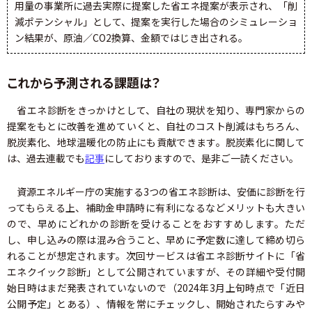
用量の事業所に過去実際に提案した省エネ提案が表示され、「削
減ポテンシャル」として、提案を実行した場合のシミュレーショ
ン結果が、原油／CO2換算、金額ではじき出される。
これから予測される課題は？
省エネ診断をきっかけとして、自社の現状を知り、専門家からの
提案をもとに改善を進めていくと、自社のコスト削減はもちろん、
脱炭素化、地球温暖化の防止にも貢献できます。脱炭素化に関して
は、過去連載でも
記事
にしておりますので、是非ご一読ください。
資源エネルギー庁の実施する3つの省エネ診断は、安価に診断を行
ってもらえる上、補助金申請時に有利になるなどメリットも大きい
ので、早めにどれかの診断を受けることをおすすめします。ただ
し、申し込みの際は混み合うこと、早めに予定数に達して締め切ら
れることが想定されます。次回サービスは省エネ診断サイトに「省
エネクイック診断」として公開されていますが、その詳細や受付開
始日時はまだ発表されていないので（2024年3月上旬時点で「近日
公開予定」とある）、情報を常にチェックし、開始されたらすみや