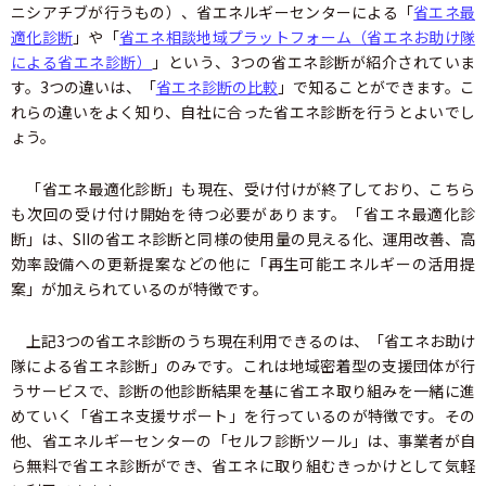
ニシアチブが行うもの）、省エネルギーセンターによる「
省エネ最
適化診断
」や「
省エネ相談地域プラットフォーム（省エネお助け隊
による省エネ診断）
」という、3つの省エネ診断が紹介されていま
す。3つの違いは、「
省エネ診断の比較
」で知ることができます。こ
れらの違いをよく知り、自社に合った省エネ診断を行うとよいでし
ょう。
「省エネ最適化診断」も現在、受け付けが終了しており、こちら
も次回の受け付け開始を待つ必要があります。「省エネ最適化診
断」は、SIIの省エネ診断と同様の使用量の見える化、運用改善、高
効率設備への更新提案などの他に「再生可能エネルギーの活用提
案」が加えられているのが特徴です。
上記3つの省エネ診断のうち現在利用できるのは、「省エネお助け
隊による省エネ診断」のみです。これは地域密着型の支援団体が行
うサービスで、診断の他診断結果を基に省エネ取り組みを一緒に進
めていく「省エネ支援サポート」を行っているのが特徴です。その
他、省エネルギーセンターの「セルフ診断ツール」は、事業者が自
ら無料で省エネ診断ができ、省エネに取り組むきっかけとして気軽