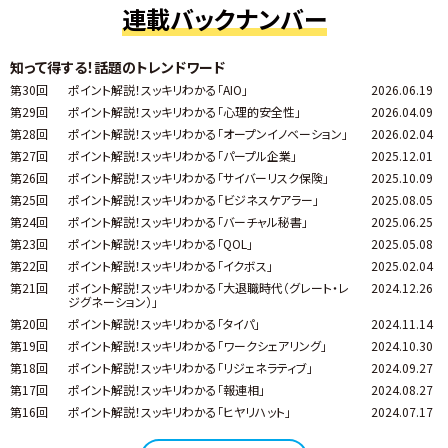
連載バックナンバー
知って得する！話題のトレンドワード
第30回
ポイント解説！スッキリわかる「AIO」
2026.06.19
第29回
ポイント解説！スッキリわかる「心理的安全性」
2026.04.09
第28回
ポイント解説！スッキリわかる「オープンイノベーション」
2026.02.04
第27回
ポイント解説！スッキリわかる「パープル企業」
2025.12.01
第26回
ポイント解説！スッキリわかる「サイバーリスク保険」
2025.10.09
第25回
ポイント解説！スッキリわかる「ビジネスケアラー」
2025.08.05
第24回
ポイント解説！スッキリわかる「バーチャル秘書」
2025.06.25
第23回
ポイント解説！スッキリわかる「QOL」
2025.05.08
第22回
ポイント解説！スッキリわかる「イクボス」
2025.02.04
第21回
ポイント解説！スッキリわかる「大退職時代（グレート・レ
2024.12.26
ジグネーション）」
第20回
ポイント解説！スッキリわかる「タイパ」
2024.11.14
第19回
ポイント解説！スッキリわかる「ワークシェアリング」
2024.10.30
第18回
ポイント解説！スッキリわかる「リジェネラティブ」
2024.09.27
第17回
ポイント解説！スッキリわかる「報連相」
2024.08.27
第16回
ポイント解説！スッキリわかる「ヒヤリハット」
2024.07.17