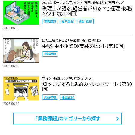
2026年ボーナスは平均で177万円。昨年より10万円アップ
税理士が語る、経営者が知るべき経理・総務
のツボ（第118回）
業務課題
経営全般
資金・経費
2026.06.30
出社回帰で起こる「会議室不足」に効くDX
中堅・中小企業DX実装のヒント（第19回）
業務課題
2026.06.25
ポイント解説！スッキリわかる「AIO」
知って得する！話題のトレンドワード（第30
回）
業務課題
経営全般
2026.06.19
「業務課題」カテゴリーから探す