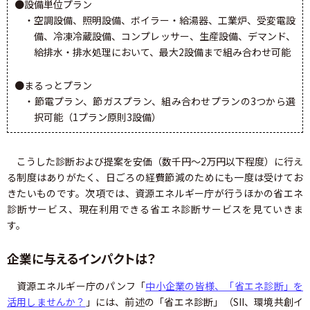
●設備単位プラン
・空調設備、照明設備、ボイラー・給湯器、工業炉、受変電設
備、冷凍冷蔵設備、コンプレッサー、生産設備、デマンド、
給排水・排水処理において、最大2設備まで組み合わせ可能
●まるっとプラン
・節電プラン、節ガスプラン、組み合わせプランの3つから選
択可能（1プラン原則3設備）
こうした診断および提案を安価（数千円～2万円以下程度）に行え
る制度はありがたく、日ごろの経費節減のためにも一度は受けてお
きたいものです。次項では、資源エネルギー庁が行うほかの省エネ
診断サービス、現在利用できる省エネ診断サービスを見ていきま
す。
企業に与えるインパクトは？
資源エネルギー庁のパンフ「
中小企業の皆様、「省エネ診断」を
活用しませんか？
」には、前述の「省エネ診断」（SII、環境共創イ