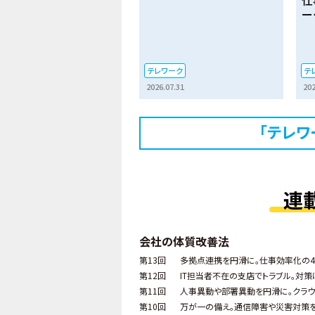
ー
テレワーク
テ
2026.07.31
202
「テレワ
連
会社の体質改善法
第13回
多拠点連携を円滑に。仕事効率化の4
第12回
IT担当者不在の支店でトラブル。対策
第11回
人事異動や部署異動を円滑に。クラウ
第10回
万が一の備え。通信障害や災害対策