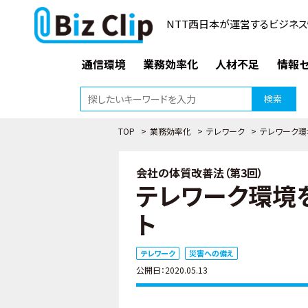
NTT西日本が運営するビジネス
通信環境
業務効率化
人材不足
情報セ
検索
TOP
>
業務効率化
>
テレワーク
>
テレワーク環
会社の体質改善法（第3回）
テレワーク環境
ト
テレワーク
災害への備え
公開日：2020.05.13