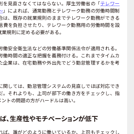
則を見直さなくてはならない。厚生労働省の「
テレワー
～
」によれば、通常勤務とテレワーク勤務の労働時間制
合は、既存の就業規則のままでテレワーク勤務ができる
信費を負担させたり、テレワーク勤務用の労働時間を設
就業規則に定める必要がある。
働安全衛生法などの労働基準関係法令が適用される。
労働時間の適正な把握を義務付ける。これまでタイムカ
た企業は、在宅勤務や外出先でどう勤怠管理するかを考
関しては、勤怠管理システムの見直しでほぼ対応でき
だ。それよりも、上司が部下の働き方をチェックし、指
メントの問題の方がハードルは高い。
ば、生産性やモチベーションが低下
ば、誰がどのように働いているか、上司もチェックし