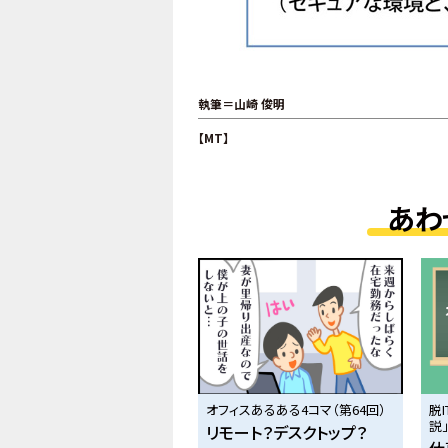
執筆＝山崎 俊明
【MT】
あわ
オフィスあるある4コマ（第64回）
脱
説」
リモート？デスクトップ？
仕