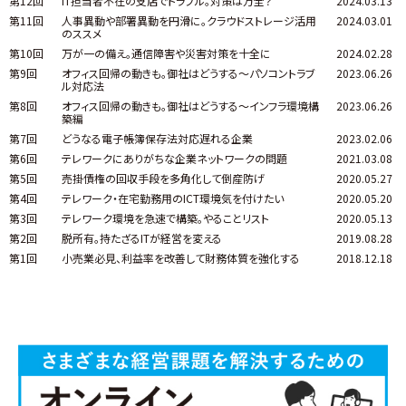
第12回
IT担当者不在の支店でトラブル。対策は万全？
2024.03.13
第11回
人事異動や部署異動を円滑に。クラウドストレージ活用
2024.03.01
のススメ
第10回
万が一の備え。通信障害や災害対策を十全に
2024.02.28
第9回
オフィス回帰の動きも。御社はどうする～パソコントラブ
2023.06.26
ル対応法
第8回
オフィス回帰の動きも。御社はどうする～インフラ環境構
2023.06.26
築編
第7回
どうなる電子帳簿保存法対応遅れる企業
2023.02.06
第6回
テレワークにありがちな企業ネットワークの問題
2021.03.08
第5回
売掛債権の回収手段を多角化して倒産防げ
2020.05.27
第4回
テレワーク・在宅勤務用のICT環境気を付けたい
2020.05.20
第3回
テレワーク環境を急速で構築。やることリスト
2020.05.13
第2回
脱所有。持たざるITが経営を変える
2019.08.28
第1回
小売業必見、利益率を改善して財務体質を強化する
2018.12.18