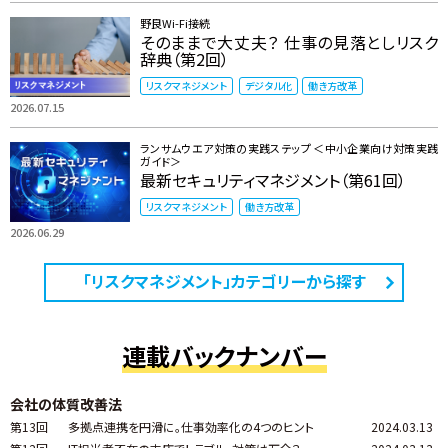
野良Wi-Fi接続
そのままで大丈夫？ 仕事の見落としリスク
辞典（第2回）
リスクマネジメント
デジタル化
働き方改革
2026.07.15
ランサムウエア対策の実践ステップ ＜中小企業向け対策実践
ガイド＞
最新セキュリティマネジメント（第61回）
リスクマネジメント
働き方改革
2026.06.29
「リスクマネジメント」カテゴリーから探す
連載バックナンバー
会社の体質改善法
第13回
多拠点連携を円滑に。仕事効率化の4つのヒント
2024.03.13