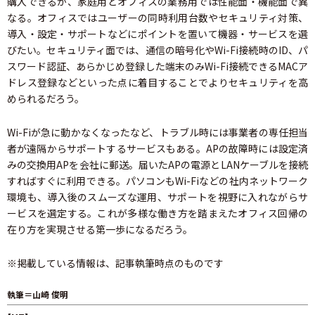
購入できるが、家庭用とオフィスの業務用では性能面・機能面で異
なる。オフィスではユーザーの同時利用台数やセキュリティ対策、
導入・設定・サポートなどにポイントを置いて機器・サービスを選
びたい。セキュリティ面では、通信の暗号化やWi-Fi接続時のID、パ
スワード認証、あらかじめ登録した端末のみWi-Fi接続できるMACア
ドレス登録などといった点に着目することでよりセキュリティを高
められるだろう。
Wi-Fiが急に動かなくなったなど、トラブル時には事業者の専任担当
者が遠隔からサポートするサービスもある。APの故障時には設定済
みの交換用APを会社に郵送。届いたAPの電源とLANケーブルを接続
すればすぐに利用できる。パソコンもWi-Fiなどの社内ネットワーク
環境も、導入後のスムーズな運用、サポートを視野に入れながらサ
ービスを選定する。これが多様な働き方を踏まえたオフィス回帰の
在り方を実現させる第一歩になるだろう。
※掲載している情報は、記事執筆時点のものです
執筆＝山崎 俊明