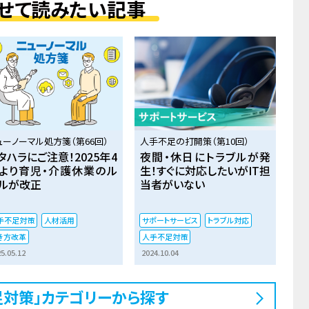
せて読みたい記事
ューノーマル処方箋（第66回）
人手不足の打開策（第10回）
タハラにご注意！2025年4
夜間・休日にトラブルが発
より育児・介護休業のル
生！すぐに対応したいがIT担
ルが改正
当者がいない
手不足対策
人材活用
サポートサービス
トラブル対応
き方改革
人手不足対策
5.05.12
2024.10.04
足対策」カテゴリーから探す