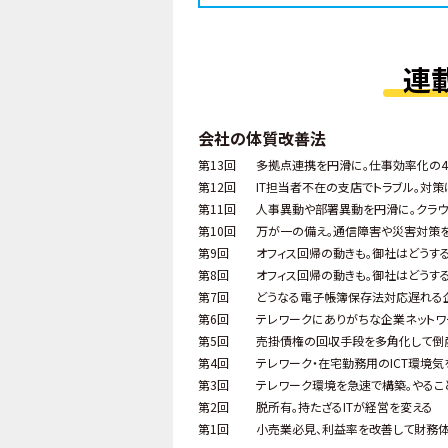
連
会社の体質改善法
第13回
多拠点連携を円滑に。仕事効率化の4
第12回
IT担当者不在の支店でトラブル。対策
第11回
人事異動や部署異動を円滑に。クラウ
第10回
万が一の備え。通信障害や災害対策
第9回
オフィス回帰の動きも。御社はどうす
第8回
オフィス回帰の動きも。御社はどうす
第7回
どうなる電子帳簿保存法対応遅れる
第6回
テレワークにありがちな企業ネット
第5回
売掛債権の回収手段を多角化して倒
第4回
テレワーク・在宅勤務用のICT環境気
第3回
テレワーク環境を急速で構築。やるこ
第2回
脱所有。持たざるITが経営を変える
第1回
小売業必見、利益率を改善して財務