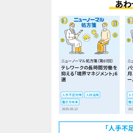
あわ
ニューノーマル処方箋（第67回）
ニ
テレワークの長時間労働を
パ
抑える「境界マネジメント」6
月
選
ー
人手不足対策
人材活用
人
働き方改革
働
2025.05.13
202
「人手不