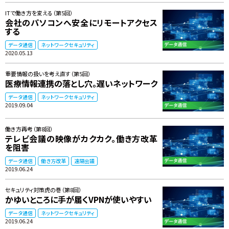
ITで働き方を変える（第5回）
会社のパソコンへ安全にリモートアクセス
する
データ通信
ネットワークセキュリティ
2020.05.13
重要情報の扱いを考え直す（第5回）
医療情報連携の落とし穴。遅いネットワーク
データ通信
ネットワークセキュリティ
2019.09.04
働き方再考（第8回）
テレビ会議の映像がカクカク。働き方改革
を阻害
データ通信
働き方改革
遠隔会議
2019.06.24
セキュリティ対策虎の巻（第8回）
かゆいところに手が届くVPNが使いやすい
データ通信
ネットワークセキュリティ
2019.06.24