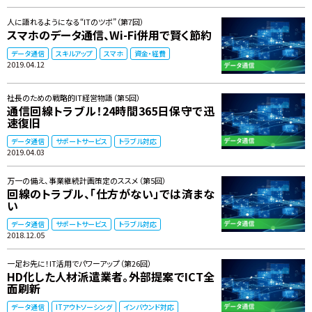
人に語れるようになる“ITのツボ”（第7回）
スマホのデータ通信、Wi-Fi併用で賢く節約
データ通信
スキルアップ
スマホ
資金・経費
2019.04.12
社長のための戦略的IT経営物語（第5回）
通信回線トラブル！24時間365日保守で迅
速復旧
データ通信
サポートサービス
トラブル対応
2019.04.03
万一の備え、事業継続計画策定のススメ（第5回）
回線のトラブル、「仕方がない」では済まな
い
データ通信
サポートサービス
トラブル対応
2018.12.05
一足お先に！IT活用でパワーアップ（第26回）
HD化した人材派遣業者。外部提案でICT全
面刷新
データ通信
ITアウトソーシング
インバウンド対応