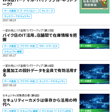
ーク？
データ通信
IT・テクノロジー
テレワーク
ネットワークセキュリティ
2017.08.23
一足お先に！IT活用でパワーアップ（第17回）
バイク店のIT活用。店舗間で在庫情報を把
握
データ通信
クラウド・共有
サポートサービス
セキュリティ機器
2017.05.17
一足お先に！IT活用でパワーアップ（第16回）
金属加工の設計データを全員で有効活用す
る
データ通信
クラウド・共有
ネットワークセキュリティ
2017.05.10
セキュリティ対策虎の巻（第6回）
セキュリティーカメラは保存から活用の時
代へ
データ通信
セキュリティ機器
デジタル化
トラブル対応