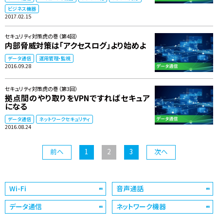
ビジネス機器
2017.02.15
セキュリティ対策虎の巻（第4回）
内部脅威対策は「アクセスログ」より始めよ
データ通信
運用管理・監視
2016.09.28
セキュリティ対策虎の巻（第3回）
拠点間のやり取りをVPNですればセキュア
になる
データ通信
ネットワークセキュリティ
2016.08.24
前へ
1
2
3
次へ
Wi-Fi
音声通話
データ通信
ネットワーク機器