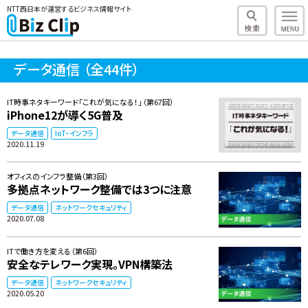
NTT西日本が運営するビジネス情報サイト
データ通信
（全44件）
IT時事ネタキーワード「これが気になる！」（第67回）
iPhone12が導く5G普及
データ通信
IoT・インフラ
2020.11.19
オフィスのインフラ整備（第3回）
多拠点ネットワーク整備では3つに注意
データ通信
ネットワークセキュリティ
2020.07.08
ITで働き方を変える（第6回）
安全なテレワーク実現。VPN構築法
データ通信
ネットワークセキュリティ
2020.05.20