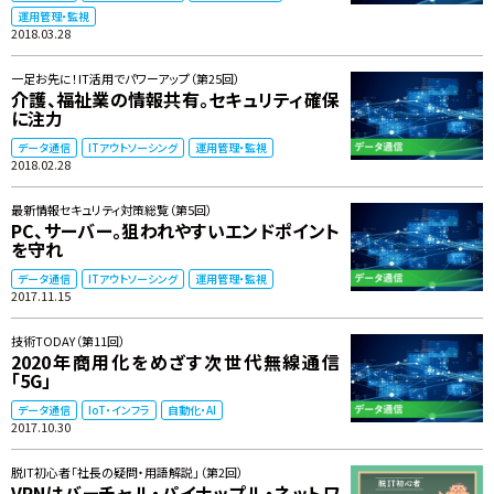
運用管理・監視
2018.03.28
一足お先に！IT活用でパワーアップ（第25回）
介護、福祉業の情報共有。セキュリティ確保
に注力
データ通信
ITアウトソーシング
運用管理・監視
2018.02.28
最新情報セキュリティ対策総覧（第5回）
PC、サーバー。狙われやすいエンドポイント
を守れ
データ通信
ITアウトソーシング
運用管理・監視
2017.11.15
技術TODAY（第11回）
2020年商用化をめざす次世代無線通信
「5G」
データ通信
IoT・インフラ
自動化・AI
2017.10.30
脱IT初心者「社長の疑問・用語解説」（第2回）
VPNはバーチャル・パイナップル・ネットワ