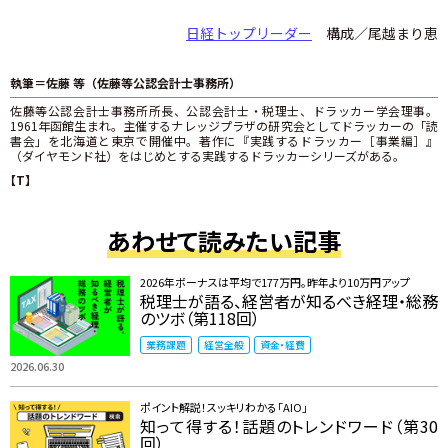
日経トップリーダー
構成／尾越まり恵
執筆＝佐藤 等（佐藤等公認会計士事務所）
佐藤等公認会計士事務所所長、公認会計士・税理士、ドラッカー学会理事。
1961年函館生まれ。主催するナレッジプラザの研究会としてドラッカーの「読
書会」を北海道と東京で開催中。著作に『実践するドラッカー［事業編］』
（ダイヤモンド社）をはじめとする実践するドラッカーシリーズがある。
【T】
あわせて読みたい記事
2026年ボーナスは平均で177万円。昨年より10万円アップ
税理士が語る、経営者が知るべき経理・総務
のツボ（第118回）
業務課題
経営全般
資金・経費
2026.06.30
ポイント解説！スッキリわかる「AIO」
知って得する！話題のトレンドワード（第30
回）