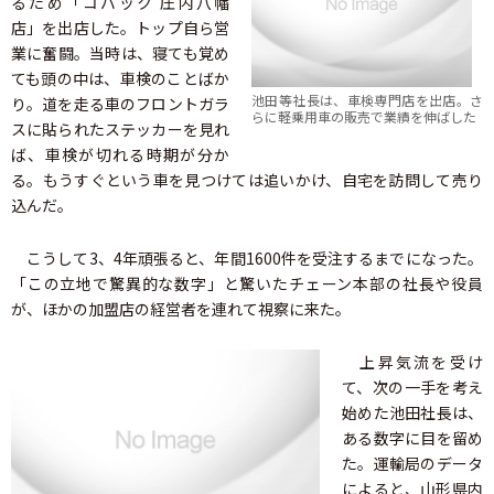
るため「コバック 庄内八幡
店」を出店した。トップ自ら営
業に奮闘。当時は、寝ても覚め
ても頭の中は、車検のことばか
池田等社長は、車検専門店を出店。さ
り。道を走る車のフロントガラ
らに軽乗用車の販売で業績を伸ばした
スに貼られたステッカーを見れ
ば、車検が切れる時期が分か
る。もうすぐという車を見つけては追いかけ、自宅を訪問して売り
込んだ。
こうして3、4年頑張ると、年間1600件を受注するまでになった。
「この立地で驚異的な数字」と驚いたチェーン本部の社長や役員
が、ほかの加盟店の経営者を連れて視察に来た。
上昇気流を受け
て、次の一手を考え
始めた池田社長は、
ある数字に目を留め
た。運輸局のデータ
によると、山形県内