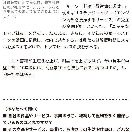
社員教育に動画を活用。特定分野
キーワードは「異常値を探せ」。
に強い社員のセールストークなど
を集めて視聴、学習できるように
例えば「スラッジナイザー（エンジ
している
ン内部を洗浄するサービス）の受注
が全国1位」といった、「ニッチな
トップ社員」を発掘し、たたえる。さらに、その社員のセールスト
ークを動画に記録し、社内で共有する。社員たちは隙間時間にスマ
ホを操作するだけで、トップセールスの技を学べる。
「この蓄積が生産性を上げ、利益率を上げるはず。今の若手が中
堅に育つ10年後には、利益率10％も決して夢ではないはずだ」と、
池田社長は語る。
【あなたへの問い】
■ 自社の商品やサービス、事業のうち、継続して粗利を多く確保し
ているものはどれですか？
■ その商品やサービス、事業は、お客さまの生活や仕事の、どんな