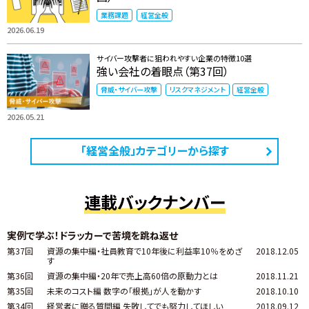
業務課題
経営全般
2026.06.19
サイバー攻撃者に狙われやすい企業の特徴10選
強い会社の着眼点（第37回）
脅威・サイバー攻撃
リスクマネジメント
経営全般
2026.05.21
「経営全般」カテゴリーから探す
連載バックナンバー
実例で学ぶ！ドラッカーで苦境を跳ね返せ
第37回
資源の集中編・社員教育で10年後に利益率10％をめざ
2018.12.05
す
第36回
資源の集中編・20年で売上高60倍の原動力とは
2018.11.21
第35回
未来のコスト編 数字の「根拠」が人を動かす
2018.10.10
第34回
経営者に贈る質問編 失敗してでも努力してほしい
2018.09.12