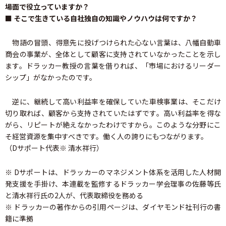
場面で役立っていますか？
■ そこで生きている自社独自の知識やノウハウは何ですか？
物語の冒頭、得意先に投げつけられた心ない言葉は、八幡自動車
商会の事業が、全体として顧客に支持されていなかったことを示し
ます。ドラッカー教授の言葉を借りれば、「市場におけるリーダー
シップ」がなかったのです。
逆に、継続して高い利益率を確保していた車検事業は、そこだけ
切り取れば、顧客から支持されていたはずです。高い利益率を得な
がら、リピートが絶えなかったわけですから。このような分野にこ
そ経営資源を集中すべきです。働く人の誇りにもつながります。
（Dサポート代表※ 清水祥行）
※ Dサポートは、ドラッカーのマネジメント体系を活用した人材開
発支援を手掛け、本連載を監修するドラッカー学会理事の佐藤等氏
と清水祥行氏の2人が、代表取締役を務める
※ ドラッカーの著作からの引用ページは、ダイヤモンド社刊行の書
籍に準拠