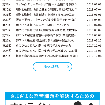
第33回
ミッションとリーダーシップ編 一大危機に打ち勝つ
2018.08.08
第32回
報酬と動機付け編 金銭的な報酬に潜む弊害とは？
2018.07.04
第31回
報酬と動機付け編 創造力を刺激するための工夫
2018.06.06
第30回
販売不要のマーケティング編 女性登用でヒット誕生
2018.05.09
第29回
専門化と多角化編 ニッチ市場でトップを狙う
2018.04.04
第28回
専門化と多角化編 「利益なき長時間労働」を脱する
2018.03.07
第27回
部下への敬意編 挨拶から不満の相談、業務提案へ
2018.02.07
第26回
部下への敬意編 復活劇は朝の挨拶から始まった
2018.01.10
第25回
負けグセの変え方 弱小支店で学んだチーム力
2017.12.06
第24回
負けグセの変え方 弱小支店で学んだ戦い方の本質
2017.11.01
第23回
経営と自己実現編 諦め切れない新規事業の突破口
2017.10.04
もっと見る