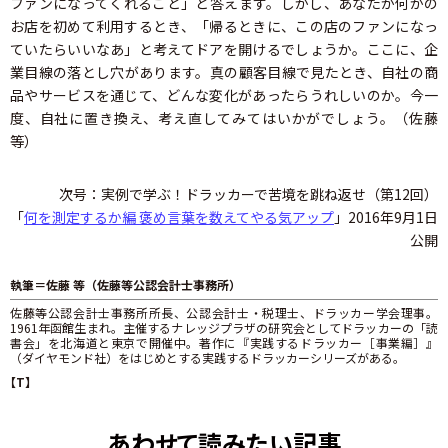
ファンになってくれること」と答えます。しかし、あなたが何かの
お店を初めて利用するとき、「帰るときに、この店のファンになっ
ていたらいいなあ」と考えてドアを開けるでしょうか。ここに、企
業目線の落とし穴があります。真の顧客目線で見たとき、自社の商
品やサービスを通じて、どんな変化があったらうれしいのか。今一
度、自社に置き換え、考え直してみてはいかがでしょう。（佐藤
等）
次号：実例で学ぶ！ドラッカーで苦境を跳ね返せ（第12回）
「
何を測定するか編 褒め言葉を数えてやる気アップ
」2016年9月1日
公開
執筆＝佐藤 等（佐藤等公認会計士事務所）
佐藤等公認会計士事務所所長、公認会計士・税理士、ドラッカー学会理事。
1961年函館生まれ。主催するナレッジプラザの研究会としてドラッカーの「読
書会」を北海道と東京で開催中。著作に『実践するドラッカー［事業編］』
（ダイヤモンド社）をはじめとする実践するドラッカーシリーズがある。
【T】
あわせて読みたい記事