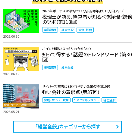
2026年ボーナスは平均で177万円。昨年より10万円アップ
税理士が語る、経営者が知るべき経理・総務
のツボ（第118回）
業務課題
経営全般
資金・経費
2026.06.30
ポイント解説！スッキリわかる「AIO」
知って得する！話題のトレンドワード（第30
回）
業務課題
経営全般
2026.06.19
サイバー攻撃者に狙われやすい企業の特徴10選
強い会社の着眼点（第37回）
脅威・サイバー攻撃
リスクマネジメント
経営全般
2026.05.21
「経営全般」カテゴリーから探す