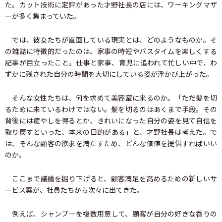
た。カット技術に定評があった才野社長の店には、ワーキングマザ
ーが多く集まっていた。
では、彼女たちが直面している現実とは、どのようなものか。そ
の雑誌に特徴的だったのは、家事の時短やバスタイムを楽しくする
記事が目立ったこと。仕事と家事、育児に追われて忙しい中で、わ
ずかに残された自分の時間を大切にしている姿が浮かび上がった。
そんな女性たちは、何を求めて美容室に来るのか。「ただ髪を切
るために来ているわけではない。髪を切るのはあくまで手段。その
背後には癒やしを得るとか、きれいになった自分の姿を見て自信を
取り戻すといった、本来の目的がある」と、才野社長は考えた。で
は、そんな顧客の欲求を満たすため、どんな価値を提供すればいい
のか。
ここまで議論を掘り下げると、顧客満足を高めるための新しいサ
ービス案が、社員たちから次々に出てきた。
例えば、シャンプーを複数用意して、顧客が自分の好きな香りの