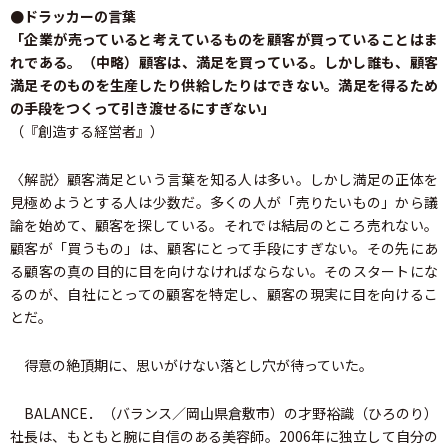
●ドラッカーの言葉
「企業が売っていると考えているものを顧客が買っていることはま
れである。（中略）顧客は、満足を買っている。しかし誰も、顧客
満足そのものを生産したり供給したりはできない。満足を得るため
の手段をつくって引き渡せるにすぎない」
（『創造する経営者』）
〈解説〉顧客満足という言葉を知る人は多い。しかし満足の正体を
見極めようとする人は少数だ。多くの人が「売りたいもの」から議
論を始めて、顧客を探している。それでは結局のところ売れない。
顧客が「買うもの」は、顧客にとって手段にすぎない。その先にあ
る顧客の真の目的に目を向けなければならない。そのスタートにな
るのが、自社にとっての顧客を特定し、顧客の現実に目を向けるこ
とだ。
得意の絶頂期に、思いがけない落とし穴が待っていた。
BALANCE．（バランス／岡山県倉敷市）の才野裕識（ひろのり）
社長は、もともと腕に自信のある美容師。2006年に独立して自分の