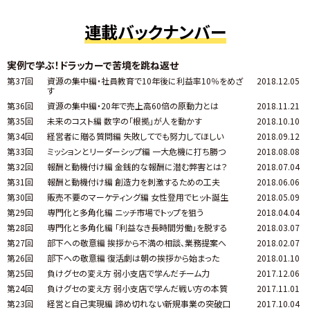
連載バックナンバー
実例で学ぶ！ドラッカーで苦境を跳ね返せ
第37回
資源の集中編・社員教育で10年後に利益率10％をめざ
2018.12.05
す
第36回
資源の集中編・20年で売上高60倍の原動力とは
2018.11.21
第35回
未来のコスト編 数字の「根拠」が人を動かす
2018.10.10
第34回
経営者に贈る質問編 失敗してでも努力してほしい
2018.09.12
第33回
ミッションとリーダーシップ編 一大危機に打ち勝つ
2018.08.08
第32回
報酬と動機付け編 金銭的な報酬に潜む弊害とは？
2018.07.04
第31回
報酬と動機付け編 創造力を刺激するための工夫
2018.06.06
第30回
販売不要のマーケティング編 女性登用でヒット誕生
2018.05.09
第29回
専門化と多角化編 ニッチ市場でトップを狙う
2018.04.04
第28回
専門化と多角化編 「利益なき長時間労働」を脱する
2018.03.07
第27回
部下への敬意編 挨拶から不満の相談、業務提案へ
2018.02.07
第26回
部下への敬意編 復活劇は朝の挨拶から始まった
2018.01.10
第25回
負けグセの変え方 弱小支店で学んだチーム力
2017.12.06
第24回
負けグセの変え方 弱小支店で学んだ戦い方の本質
2017.11.01
第23回
経営と自己実現編 諦め切れない新規事業の突破口
2017.10.04