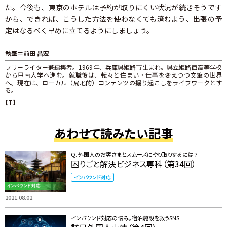
た。今後も、東京のホテルは予約が取りにくい状況が続きそうです
から、できれば、こうした方法を使わなくても済むよう、出張の予
定はなるべく早めに立てるようにしましょう。
執筆＝前田 昌宏
フリーライター兼編集者。1969年、兵庫県姫路市生まれ。県立姫路西高等学校
から甲南大学へ進む。就職後は、転々と住まい・仕事を変えつつ文筆の世界
へ。現在は、ローカル（局地的）コンテンツの掘り起こしをライフワークとす
る。
【T】
あわせて読みたい記事
Q. 外国人のお客さまとスムーズにやり取りするには？
困りごと解決ビジネス専科（第34回）
インバウンド対応
2021.08.02
インバウンド対応の悩み。宿泊施設を救うSNS