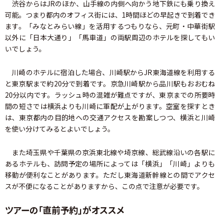
渋谷からはJRのほか、山手線の内側へ向かう地下鉄にも乗り換え
可能。つまり都内のオフィス街には、1時間ほどの早起きで到着でき
ます。「みなとみらい線」を活用するつもりなら、元町・中華街駅
以外に「日本大通り」「馬車道」の両駅周辺のホテルを探してもい
いでしょう。
川崎のホテルに宿泊した場合、川崎駅からJR東海道線を利用する
と東京駅まで約20分で到着です。京急川崎駅から品川駅もおおむね
20分以内です。ラッシュ時の混雑が難点ですが、東京までの所要時
間の短さでは横浜よりも川崎に軍配が上がります。空室を探すとき
は、東京都内の目的地への交通アクセスを勘案しつつ、横浜と川崎
を使い分けてみるとよいでしょう。
また埼玉県や千葉県の京浜東北線や埼京線、総武線沿いの各駅に
あるホテルも、訪問予定の場所によっては「横浜」「川崎」よりも
移動が便利なことがあります。ただし東海道新幹線との間でアクセ
スが不便になることがありますから、この点で注意が必要です。
ツアーの「直前予約」がオススメ