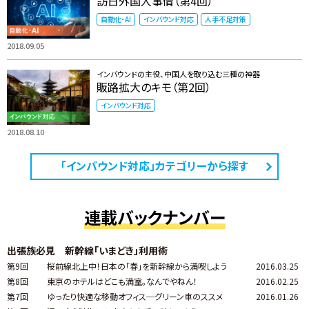
訪日外国人事情（第4回）
自動化・AI
インバウンド対応
人手不足対策
2018.09.05
インバウンドの主役、中国人を取り込む三種の神器
販路拡大のキモ（第2回）
インバウンド対応
2018.08.10
「インバウンド対応」カテゴリーから探す
連載バックナンバー
出張族必見 新幹線「いまどき」利用術
第9回
桜前線北上中！日本の「春」を新幹線から満喫しよう
2016.03.25
第8回
東京のホテルはどこも満室。なんでやねん！
2016.02.25
第7回
ゆったり快適な移動オフィス─グリーン車のススメ
2016.01.26