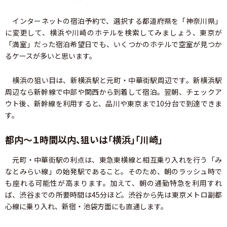
インターネットの宿泊予約で、選択する都道府県を「神奈川県」
に変更して、横浜や川崎のホテルを検索してみましょう、東京が
「満室」だった宿泊希望日でも、いくつかのホテルで空室が見つか
るケースが多いと思います。
横浜の狙い目は、新横浜駅と元町・中華街駅周辺です。新横浜駅
周辺なら新幹線で中部や関西から到着して宿泊。翌朝、チェックア
ウト後、新幹線を利用すると、品川や東京まで10分台で到達できま
す。
都内～１時間以内、狙いは「横浜」「川崎」
元町・中華街駅の利点は、東急東横線と相互乗り入れを行う「み
なとみらい線」の始発駅であること。そのため、朝のラッシュ時で
も座れる可能性が高まります。加えて、朝の通勤特急を利用すれ
ば、渋谷までの所要時間は45分ほど。渋谷から先は東京メトロ副都
心線に乗り入れ、新宿・池袋方面にも直通します。