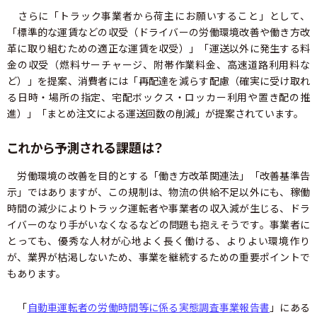
さらに「トラック事業者から荷主にお願いすること」として、
「標準的な運賃などの収受（ドライバーの労働環境改善や働き方改
革に取り組むための適正な運賃を収受）」「運送以外に発生する料
金の収受（燃料サーチャージ、附帯作業料金、高速道路利用料な
ど）」を提案、消費者には「再配達を減らす配慮（確実に受け取れ
る日時・場所の指定、宅配ボックス・ロッカー利用や置き配の推
進）」「まとめ注文による運送回数の削減」が提案されています。
これから予測される課題は？
労働環境の改善を目的とする「働き方改革関連法」「改善基準告
示」ではありますが、この規制は、物流の供給不足以外にも、稼働
時間の減少によりトラック運転者や事業者の収入減が生じる、ドラ
イバーのなり手がいなくなるなどの問題も抱えそうです。事業者に
とっても、優秀な人材が心地よく長く働ける、よりよい環境作り
が、業界が枯渇しないため、事業を継続するための重要ポイントで
もあります。
「
自動車運転者の労働時間等に係る実態調査事業報告書
」にある