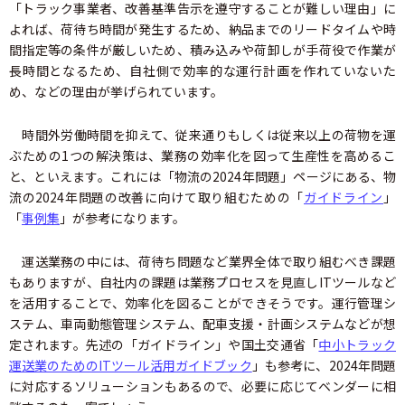
「トラック事業者、改善基準告示を遵守することが難しい理由」に
よれば、荷待ち時間が発生するため、納品までのリードタイムや時
間指定等の条件が厳しいため、積み込みや荷卸しが手荷役で作業が
長時間となるため、自社側で効率的な運行計画を作れていないた
め、などの理由が挙げられています。
時間外労働時間を抑えて、従来通りもしくは従来以上の荷物を運
ぶための1つの解決策は、業務の効率化を図って生産性を高めるこ
と、といえます。これには「物流の2024年問題」ページにある、物
流の2024年問題の改善に向けて取り組むための「
ガイドライン
」
「
事例集
」が参考になります。
運送業務の中には、荷待ち問題など業界全体で取り組むべき課題
もありますが、自社内の課題は業務プロセスを見直しITツールなど
を活用することで、効率化を図ることができそうです。運行管理シ
ステム、車両動態管理システム、配車支援・計画システムなどが想
定されます。先述の「ガイドライン」や国土交通省「
中小トラック
運送業のためのITツール活用ガイドブック
」も参考に、2024年問題
に対応するソリューションもあるので、必要に応じてベンダーに相