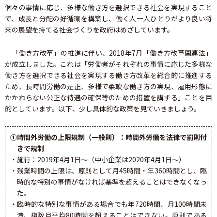
個々の事情に応じ、多様な働き方を選択できる社会を実現すること
で、成長と分配の好循環を構築し、働く人一人ひとりがより良い将
来の展望を持てる社会づくりを政府はめざしています。
「働き方改革」の推進に伴い、2018年7月「働き方改革関連法」
が成立しました。これは「労働者がそれぞれの事情に応じた多様な
働き方を選択できる社会を実現する働き方改革を総合的に推進する
ため、長時間労働の是正、多様で柔軟な働き方の実現、雇用形態に
かかわらない公正な待遇の確保等のための措置を講ずる」ことを目
的としています。以下、少し具体的な政策を見ていきましょう。
①時間外労働の上限規制（一般則）：時間外労働を法律で罰則付
きで規制
・施行：2019年4月1日～（中小企業は2020年4月1日～）
・残業時間の上限は、原則として月45時間・年360時間とし、臨
時的な特別の事情がなければ基準を超えることはできなくなっ
た。
・臨時的な特別な事情がある場合でも年720時間、月100時間未
満、複数月平均80時間を超えることはできない。原則である