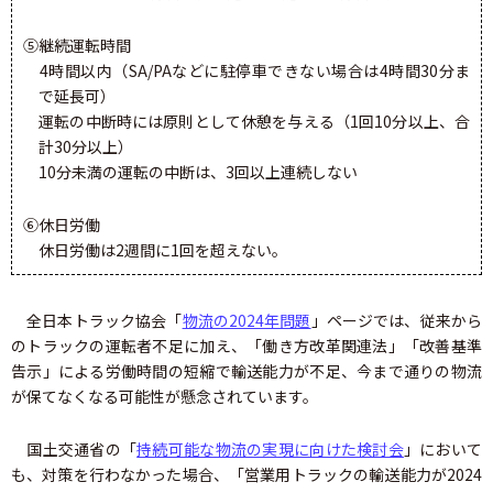
⑤継続運転時間
4時間以内（SA/PAなどに駐停車できない場合は4時間30分ま
で延長可）
運転の中断時には原則として休憩を与える（1回10分以上、合
計30分以上）
10分未満の運転の中断は、3回以上連続しない
⑥休日労働
休日労働は2週間に1回を超えない。
全日本トラック協会「
物流の2024年問題
」ページでは、従来から
のトラックの運転者不足に加え、「働き方改革関連法」「改善基準
告示」による労働時間の短縮で輸送能力が不足、今まで通りの物流
が保てなくなる可能性が懸念されています。
国土交通省の「
持続可能な物流の実現に向けた検討会
」において
も、対策を行わなかった場合、「営業用トラックの輸送能力が2024