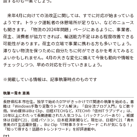
談するのも一案でしょう。
来年4月に向けての法改正に関しては、すでに対応が始まっている
ようです。トラック運転者の休憩場所が足りない、などのニュース
も聞きます。「物流の2024年問題」ページにあるように、事業者、
荷主、消費者が協力できれば、輸送能力不足はある程度改善できる
可能性があります。荷主の立場で事業に携わる方も多いでしょう。
滞りない物流を保つために自分たちに何ができるかを考えてみると
よいかもしれません。4月の大きな変化に備えて今後も動向や情報を
チェックしつつ、早めの対応を行っていきましょう。
※掲載している情報は、記事執筆時点のものです
執筆＝青木 恵美
長野県松本市在住。独学で始めたDTPがきっかけでIT関連の執筆を始める。書
籍は「Windows手取り足取りトラブル解決」「自分流ブログ入門」など数十
冊。Web媒体はBiz Clip、日経XTECHなど。XTECHの「信州ITラプソディ」は、
10年以上にわたって長期連載された人気コラム（バックナンバーあり）。紙媒
体は日経PC21、日経パソコン、日本経済新聞など。現在は、日経PC21「青木
恵美のIT生活羅針盤」、Biz Clip「IT時事ネタキーワード これが気になる！」
「知って得する！話題のトレンドワード」を好評連載中。
【T】