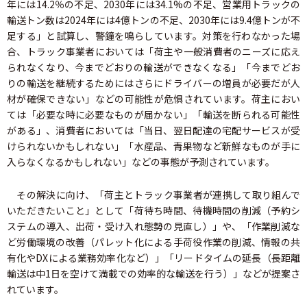
年には14.2％の不足、2030年には34.1%の不足、営業用トラックの
輸送トン数は2024年には4億トンの不足、2030年には9.4億トンが不
足する」と試算し、警鐘を鳴らしています。対策を行わなかった場
合、トラック事業者においては「荷主や一般消費者のニーズに応え
られなくなり、今までどおりの輸送ができなくなる」「今までどお
りの輸送を継続するためにはさらにドライバーの増員が必要だが人
材が確保できない」などの可能性が危惧されています。荷主におい
ては「必要な時に必要なものが届かない」「輸送を断られる可能性
がある」、消費者においては「当日、翌日配達の宅配サービスが受
けられないかもしれない」「水産品、青果物など新鮮なものが手に
入らなくなるかもしれない」などの事態が予測されています。
その解決に向け、「荷主とトラック事業者が連携して取り組んで
いただきたいこと」として「荷待ち時間、待機時間の削減（予約シ
ステムの導入、出荷・受け入れ態勢の見直し）」や、「作業削減な
ど労働環境の改善（パレット化による手荷役作業の削減、情報の共
有化やDXによる業務効率化など）」「リードタイムの延長（長距離
輸送は中1日を空けて満載での効率的な輸送を行う）」などが提案さ
れています。