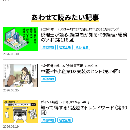
あわせて読みたい記事
2026年ボーナスは平均で177万円。昨年より10万円アップ
税理士が語る、経営者が知るべき経理・総務
のツボ（第118回）
業務課題
経営全般
資金・経費
2026.06.30
出社回帰で起こる「会議室不足」に効くDX
中堅・中小企業DX実装のヒント（第19回）
業務課題
2026.06.25
ポイント解説！スッキリわかる「AIO」
知って得する！話題のトレンドワード（第30
回）
業務課題
経営全般
2026.06.19