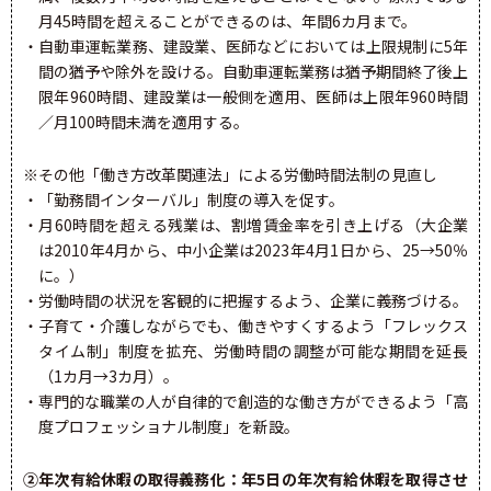
月45時間を超えることができるのは、年間6カ月まで。
・自動車運転業務、建設業、医師などにおいては上限規制に5年
間の猶予や除外を設ける。自動車運転業務は猶予期間終了後上
限年960時間、建設業は一般側を適用、医師は上限年960時間
／月100時間未満を適用する。
※その他「働き方改革関連法」による労働時間法制の見直し
・「勤務間インターバル」制度の導入を促す。
・月60時間を超える残業は、割増賃金率を引き上げる（大企業
は2010年4月から、中小企業は2023年4月1日から、25→50％
に。）
・労働時間の状況を客観的に把握するよう、企業に義務づける。
・子育て・介護しながらでも、働きやすくするよう「フレックス
タイム制」制度を拡充、労働時間の調整が可能な期間を延長
（1カ月→3カ月）。
・専門的な職業の人が自律的で創造的な働き方ができるよう「高
度プロフェッショナル制度」を新設。
②年次有給休暇の取得義務化：年5日の年次有給休暇を取得させ