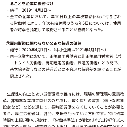
ることを企業に義務づけ
・施行：2019年4月1日～
・全ての企業において、年10日以上の年次有給休暇が付与され
る労働者に対し、年次有給休暇のうち年5日については、使用
者が時季を指定して取得させることが義務となった。
③雇用形態に関わらない公正な待遇の確保
・施行：2020年4月1日～（中小企業は2021年4月1日～）
・同一企業内において、正規雇用労働者と非正規雇用労働者（パ
ートタイム労働者、有期雇用労働者、派遣労働者）との間で、
基本給や賞与などの待遇ごとに不合理な待遇差を設けることが
禁止された。
生産性の向上とよい労働環境の維持には、職場の管理職の意識改
革、非効率な業務プロセスの見直し、取引慣行の改善（適正な納期
設定など）などを通じて、長時間労働をなくしていくことが必要と
考え、厚生労働省は、啓発、支援を行っていく方針です。特に残業
時間の上限規則の規定は、「労働基準法」が制定された1947年以来
初めての大改革。残業時間の上限は、それまで法律上の規定がなく