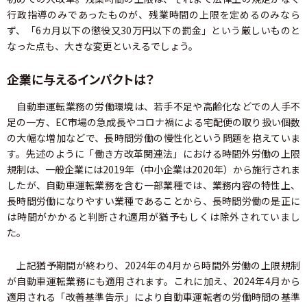
行政指導のみであったものが、残業時間の上限を定めるのみなら
ず、「6カ月以下の懲役又30万円以下の罰金」という厳しいものと
なった点も、大きな変更といえるでしょう。
企業に与えるインパクトは？
自動車運転業務の労働環境は、若手不足や高齢化などでの人手不
足の一方、EC市場の急成長やコロナ禍による宅配便の取り扱い個数
の大幅な増加などで、長時間労働の慢性化という問題を抱えていま
す。先述のように「働き方改革関連法」における時間外労働の上限
規制は、一般企業には2019年（中小企業は2020年）から施行されま
したが、自動車運転業務を含む一部業種では、業務内容の特性上、
長時間労働になりやすい業種であることから、長時間労働の是正に
は時間がかかると判断され適用が猶予もしくは除外されていまし
た。
上記猶予期間が終わり、2024年の4月から時間外労働の上限規制
が自動車運転業務にも適用されます。これに加え、2024年4月から
適用される「改善基準告示」により自動車運転者の労働時間の基準