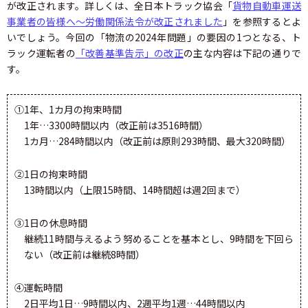
が改正されます。詳しくは、全日本トラック協会「
貨物自動車運送
事業者の皆様へ～労働関係法令が改正されました
」を参照するとよ
いでしょう。今回の「物流の2024年問題」の要因の1つとなる、ト
ラック運転者の
「改善基準告示」の改正
の主な内容は下記の通りで
す。
①1年、1カ月の拘束時間
1年…3300時間以内（改正前は3516時間）
1カ月…284時間以内（改正前は原則293時間、最大320時間）
②1日の拘束時間
13時間以内（上限15時間、14時間超は週2回まで）
③1日の休息時間
継続11時間与えるよう努めることを基本とし、9時間を下回ら
ない（改正前は継続8時間）
④運転時間
2日平均1日…9時間以内、2週平均1週…44時間以内