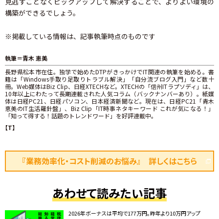
見逃すことなくピックアップして解決することで、よりよい環境の
構築ができるでしょう。
※掲載している情報は、記事執筆時点のものです
執筆＝青木 恵美
長野県松本市在住。独学で始めたDTPがきっかけでIT関連の執筆を始める。書
籍は「Windows手取り足取りトラブル解決」「自分流ブログ入門」など数十
冊。Web媒体はBiz Clip、日経XTECHなど。XTECHの「信州ITラプソディ」は、
10年以上にわたって長期連載された人気コラム（バックナンバーあり）。紙媒
体は日経PC21、日経パソコン、日本経済新聞など。現在は、日経PC21「青木
恵美のIT生活羅針盤」、Biz Clip「IT時事ネタキーワード これが気になる！」
「知って得する！話題のトレンドワード」を好評連載中。
【T】
『業務効率化・コスト削減のお悩み』 詳しくはこちら
あわせて読みたい記事
2026年ボーナスは平均で177万円。昨年より10万円アップ