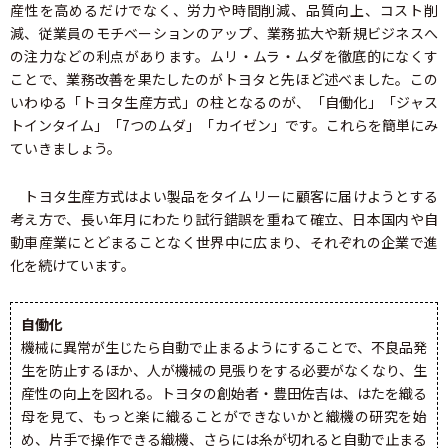
産性を高めるだけでなく、労力や時間削減、品質向上、コスト削
減、従業員のモチベーションのアップ、業務拡大や新規ビジネスへ
の注力などの利点があります。ムリ・ムラ・ムダを徹底的になくす
ことで、業務改善を果たしたのがトヨタと先ほど述べました。この
いわゆる「トヨタ生産方式」の柱となるのが、「自働化」「ジャス
トインタイム」「7つのムダ」「カイゼン」です。これらを簡単にみ
ていきましょう。
トヨタ生産方式はよい製品をタイムリーに顧客に届けようとする
考え方で、長い年月にわたり試行錯誤を重ねて確立、日本国内や自
動車産業にとどまることなく世界中に広まり、それぞれの企業で進
化を続けています。
自働化
機械に異常が生じたら自動で止まるようにすることで、不良品発
生を防止するほか、人が機械の見張りをする必要がなくなり、生
産性の向上を図れる。トヨタの創始者・豊田佐吉は、はたを織る
母を見て、もっと楽に織ることができないかと織機の研究を始
め、片手で操作できる織機、さらには糸が切れると自動で止まる