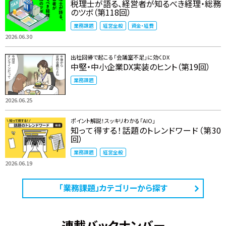
税理士が語る、経営者が知るべき経理・総務
のツボ（第118回）
業務課題
経営全般
資金・経費
2026.06.30
出社回帰で起こる「会議室不足」に効くDX
中堅・中小企業DX実装のヒント（第19回）
業務課題
2026.06.25
ポイント解説！スッキリわかる「AIO」
知って得する！話題のトレンドワード（第30
回）
業務課題
経営全般
2026.06.19
「業務課題」カテゴリーから探す
連載バックナンバー