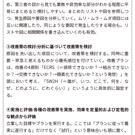
め、第三者の目から見ても業務や非効率な部分がわかる程度に平
易にまとめると検討しやすい。まとめたリストや図を参照しつ
つ、発生原因や要因を分析していく。ムリ・ムラ・ムダ項目には
互いに関連したり、同じような要因で発生したりする場合も。リ
ストや図に相関関係を書き込んでいくのも有効。
③改善策の検討:分析に基づいて改善策を検討
原因を洗い出した項目について、改善策を検討する。同時に重
要・早急と思えるものから優先順位を付けていく。改善プラン
は、改善の4原則「ECRS（＝排除できないか？→結合できない
か？→交換できないか？→簡素化できないか？という発想）」を
頭において考え、「5W2H（＝誰が、いつ、どこで、何を、な
ぜ、どのように、どれぐらい）」というように具体的に設定す
る。
④実施と評価:各種の改善策を実施、効果を定量的および定性的
な観点から評価
立案した目標やプランを実行する。ここでは「プランに従って着
実に遂行する」だけでなく「試行」という意味合いも頭に置く。