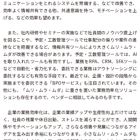
ミュニケーションをとれるシステムを常備する、などで改善でき、
効率よく情報共有できる他、共通意識を持つ、モチベーションを上
げる、などの効果も望めます。
また、社内研修やセミナーの実施などで社員間のノウハウ底上げ
を図ることや、予定・工数管理ツールで仕事配分の偏りや案件の進
捗などを把握するなど、情報共有ツールにより大きくムリ・ムラ・
ムダが改善できる場合があります。予定・工数管理ツールでは、AI
を取り入れたツールも有効ですし、業務をRPA、CRM、SFAツール
などで自動化・省力化する、委託できる業務はアウトソーシングに
委託するなども有効な手段です。最近では、企画・設計の段階から
実施までを委託できる「BPOサービス」も注目されています。その
他にも、「ムリ・ムラ・ムダ」に重きを置いた業務効率化ソリュー
ションも存在するので、ベンダーに相談してみるのも手です。
企業の業務効率化は、企業の業績アップや生産性向上だけではな
く、社員の残業や休日出勤、ストレスを減らすことができ、人間関
係やモチベーションもアップ、さらなる改善や発展につながるアイ
デアを生み出す余裕にもつながります。小さなムリ・ムラ・ムダも