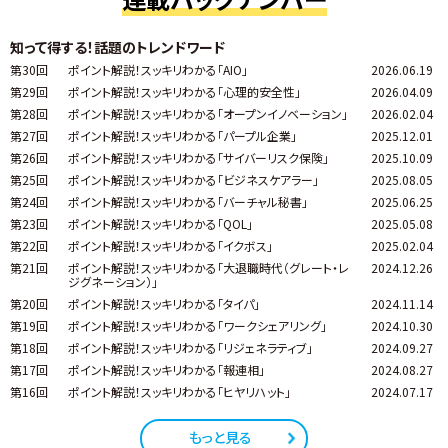
知って得する！話題のトレンドワード
第30回
ポイント解説！スッキリわかる「AIO」
2026.06.19
第29回
ポイント解説！スッキリわかる「心理的安全性」
2026.04.09
第28回
ポイント解説！スッキリわかる「オープンイノベーション」
2026.02.04
第27回
ポイント解説！スッキリわかる「パープル企業」
2025.12.01
第26回
ポイント解説！スッキリわかる「サイバーリスク保険」
2025.10.09
第25回
ポイント解説！スッキリわかる「ビジネスケアラー」
2025.08.05
第24回
ポイント解説！スッキリわかる「バーチャル秘書」
2025.06.25
第23回
ポイント解説！スッキリわかる「QOL」
2025.05.08
第22回
ポイント解説！スッキリわかる「イクボス」
2025.02.04
第21回
ポイント解説！スッキリわかる「大退職時代（グレート・レ
2024.12.26
ジグネーション）」
第20回
ポイント解説！スッキリわかる「タイパ」
2024.11.14
第19回
ポイント解説！スッキリわかる「ワークシェアリング」
2024.10.30
第18回
ポイント解説！スッキリわかる「リジェネラティブ」
2024.09.27
第17回
ポイント解説！スッキリわかる「報連相」
2024.08.27
第16回
ポイント解説！スッキリわかる「ヒヤリハット」
2024.07.17
もっと見る