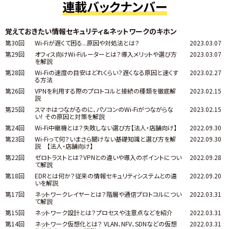
連載バックナンバー
覚えておきたい情報セキュリティ&ネットワークのキホン
第30回
Wi-Fiが遅くて困る...原因や対処法とは？
2023.03.07
第29回
オフィス向けWi-Fiルーターとは？導入メリットや選び方
2023.03.07
を解説
第28回
Wi-Fiの速度の目安はどれくらい？遅くなる原因と速くす
2023.02.27
る方法
第26回
VPNを利用する際のプロトコルと接続の種類を徹底解
2023.02.15
説
第25回
スマホはつながるのに、パソコンのWi-Fiがつながらな
2023.02.15
い！ その原因と対策を解説
第24回
Wi-Fi中継機とは？失敗しない選び方【法人・店舗向け】
2022.09.30
第23回
Wi-Fiって何？いまさら聞けない基礎知識と選び方を解
2022.09.30
説 【法人・店舗向け】
第22回
ゼロトラストとは？VPNとの違いや導入のポイントについ
2022.09.28
て解説
第18回
EDRとは何か？従来の情報セキュリティシステムとの違
2022.09.20
いを解説
第17回
ネットワークレイヤーとは？階層や通信プロトコルについ
2022.03.31
て解説
第15回
ネットワーク設計とは？プロセスや注意点などを紹介
2022.03.31
第14回
ネットワーク仮想化とは？ VLAN、NFV、SDNなどの仮想
2022.03.31