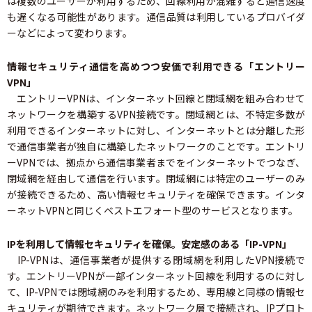
は複数のユーザーが利用するため、回線利用が混雑すると通信速度
も遅くなる可能性があります。通信品質は利用しているプロバイダ
ーなどによって変わります。
情報セキュリティ通信を高めつつ安価で利用できる「エントリー
VPN」
エントリーVPNは、インターネット回線と閉域網を組み合わせて
ネットワークを構築するVPN接続です。閉域網とは、不特定多数が
利用できるインターネットに対し、インターネットとは分離した形
で通信事業者が独自に構築したネットワークのことです。エントリ
ーVPNでは、拠点から通信事業者までをインターネットでつなぎ、
閉域網を経由して通信を行います。閉域網には特定のユーザーのみ
が接続できるため、高い情報セキュリティを確保できます。インタ
ーネットVPNと同じくベストエフォート型のサービスとなります。
IPを利用して情報セキュリティを確保。安定感のある「IP-VPN」
IP-VPNは、通信事業者が提供する閉域網を利用したVPN接続で
す。エントリーVPNが一部インターネット回線を利用するのに対し
て、IP-VPNでは閉域網のみを利用するため、専用線と同様の情報セ
キュリティが期待できます。ネットワーク層で接続され、IPプロト