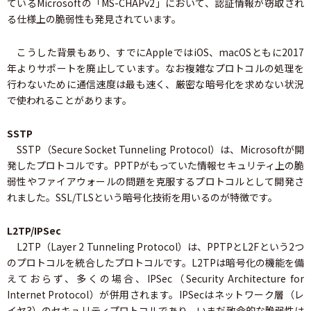
ているMicrosoftの「MS-CHAPv2」において、認証情報が窃取され
る仕様上の脆弱性も発見されています。
こうした背景もあり、すでにAppleではiOS、macOSともに2017
年よりサポートを廃止しています。なお複雑なプロトコルの処理を
行わないために通信速度は最も速く、厳密な暗号化を求めない状況
で使われることがあります。
SSTP
SSTP（Secure Socket Tunneling Protocol）は、Microsoftが開
発したプロトコルです。PPTPがもっていた情報セキュリティ上の脆
弱性やファイアウォールの問題を克服するプロトコルとして開発さ
れました。SSL/TLSという暗号化技術を用いるのが特徴です。
L2TP/IPSec
L2TP（Layer 2 Tunneling Protocol）は、PPTPとL2Fという2つ
のプロトコルを統合したプロトコルです。L2TPは暗号化の機能を備
えておらず、多くの場合、IPSec（Security Architecture for
Internet Protocol）が併用されます。IPSecはネットワーク層（レ
イヤ3）のセキュリティプロトコルであり、いまだ致命的な脆弱性は