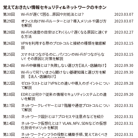
覚えておきたい情報セキュリティ&ネットワークのキホン
第30回
Wi-Fiが遅くて困る...原因や対処法とは？
2023.03.07
第29回
オフィス向けWi-Fiルーターとは？導入メリットや選び方
2023.03.07
を解説
第28回
Wi-Fiの速度の目安はどれくらい？遅くなる原因と速くす
2023.02.27
る方法
第26回
VPNを利用する際のプロトコルと接続の種類を徹底解
2023.02.15
説
第25回
スマホはつながるのに、パソコンのWi-Fiがつながらな
2023.02.15
い！ その原因と対策を解説
第24回
Wi-Fi中継機とは？失敗しない選び方【法人・店舗向け】
2022.09.30
第23回
Wi-Fiって何？いまさら聞けない基礎知識と選び方を解
2022.09.30
説 【法人・店舗向け】
第22回
ゼロトラストとは？VPNとの違いや導入のポイントについ
2022.09.28
て解説
第18回
EDRとは何か？従来の情報セキュリティシステムとの違
2022.09.20
いを解説
第17回
ネットワークレイヤーとは？階層や通信プロトコルについ
2022.03.31
て解説
第15回
ネットワーク設計とは？プロセスや注意点などを紹介
2022.03.31
第14回
ネットワーク仮想化とは？ VLAN、NFV、SDNなどの仮想
2022.03.31
化技術やメリットを解説
第13回
ネットワークインフラの役割と構築手順、覚えておくべき
2022.03.31