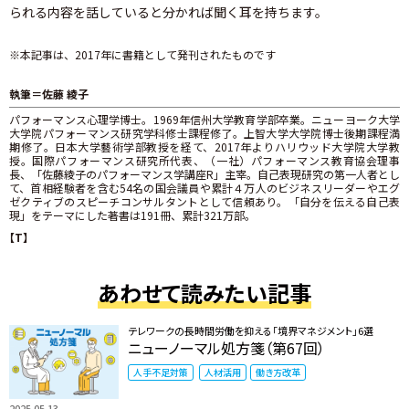
られる内容を話していると分かれば聞く耳を持ちます。
※本記事は、2017年に書籍として発刊されたものです
執筆＝佐藤 綾子
パフォーマンス心理学博士。1969年信州大学教育学部卒業。ニューヨーク大学
大学院パフォーマンス研究学科修士課程修了。上智大学大学院博士後期課程満
期修了。日本大学藝術学部教授を経て、2017年よりハリウッド大学院大学教
授。国際パフォーマンス研究所代表、（一社）パフォーマンス教育協会理事
長、「佐藤綾子のパフォーマンス学講座R」主宰。自己表現研究の第一人者とし
て、首相経験者を含む54名の国会議員や累計４万人のビジネスリーダーやエグ
ゼクティブのスピーチコンサルタントとして信頼あり。「自分を伝える自己表
現」をテーマにした著書は191冊、累計321万部。
【T】
あわせて読みたい記事
テレワークの長時間労働を抑える「境界マネジメント」6選
ニューノーマル処方箋（第67回）
人手不足対策
人材活用
働き方改革
2025.05.13