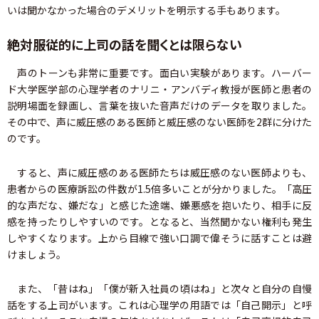
いは聞かなかった場合のデメリットを明示する手もあります。
絶対服従的に上司の話を聞くとは限らない
声のトーンも非常に重要です。面白い実験があります。ハーバー
ド大学医学部の心理学者のナリニ・アンバディ教授が医師と患者の
説明場面を録画し、言葉を抜いた音声だけのデータを取りました。
その中で、声に威圧感のある医師と威圧感のない医師を2群に分けた
のです。
すると、声に威圧感のある医師たちは威圧感のない医師よりも、
患者からの医療訴訟の件数が1.5倍多いことが分かりました。「高圧
的な声だな、嫌だな」と感じた途端、嫌悪感を抱いたり、相手に反
感を持ったりしやすいのです。となると、当然聞かない権利も発生
しやすくなります。上から目線で強い口調で偉そうに話すことは避
けましょう。
また、「昔はね」「僕が新入社員の頃はね」と次々と自分の自慢
話をする上司がいます。これは心理学の用語では「自己開示」と呼