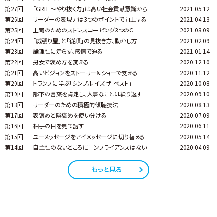
第27回
「GRIT ～やり抜く力」は高い社会貢献意識から
2021.05.12
第26回
リーダーの表現力は3つのポイントで向上する
2021.04.13
第25回
上司のためのストレスコーピング3つのC
2021.03.09
第24回
「威張り屋」と「従順」の見抜き方、動かし方
2021.02.09
第23回
論理性に走らず、感情で迫る
2021.01.14
第22回
男女で褒め方を変える
2020.12.10
第21回
高いビジョンをストーリー＆ショーで支える
2020.11.12
第20回
トランプに学ぶ「シンプル イズ ザ ベスト」
2020.10.08
第19回
部下の言葉を肯定し、大事なことは繰り返す
2020.09.10
第18回
リーダーのための積極的傾聴技法
2020.08.13
第17回
表褒めと陰褒めを使い分ける
2020.07.09
第16回
相手の目を見て話す
2020.06.11
第15回
ユーメッセージをアイメッセージに切り替える
2020.05.14
第14回
自主性のないところにコンプライアンスはない
2020.04.09
もっと見る