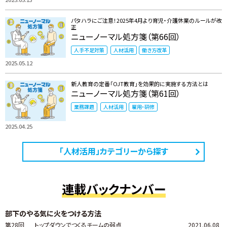
パタハラにご注意！2025年4月より育児・介護休業のルールが改
正
ニューノーマル処方箋（第66回）
人手不足対策
人材活用
働き方改革
2025.05.12
新人教育の定番「OJT教育」を効果的に実施する方法とは
ニューノーマル処方箋（第61回）
業務課題
人材活用
雇用・研修
2025.04.25
「人材活用」カテゴリーから探す
連載バックナンバー
部下のやる気に火をつける方法
第28回
トップダウンでつくるチームの弱点
2021.06.08