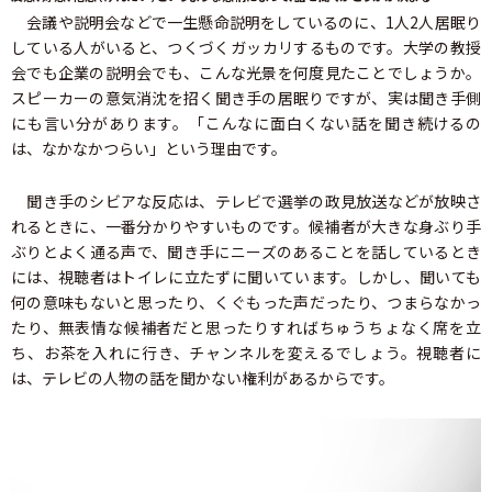
会議や説明会などで一生懸命説明をしているのに、1人2人居眠り
している人がいると、つくづくガッカリするものです。大学の教授
会でも企業の説明会でも、こんな光景を何度見たことでしょうか。
スピーカーの意気消沈を招く聞き手の居眠りですが、実は聞き手側
にも言い分があります。「こんなに面白くない話を聞き続けるの
は、なかなかつらい」という理由です。
聞き手のシビアな反応は、テレビで選挙の政見放送などが放映さ
れるときに、一番分かりやすいものです。候補者が大きな身ぶり手
ぶりとよく通る声で、聞き手にニーズのあることを話しているとき
には、視聴者はトイレに立たずに聞いています。しかし、聞いても
何の意味もないと思ったり、くぐもった声だったり、つまらなかっ
たり、無表情な候補者だと思ったりすればちゅうちょなく席を立
ち、お茶を入れに行き、チャンネルを変えるでしょう。視聴者に
は、テレビの人物の話を聞かない権利があるからです。