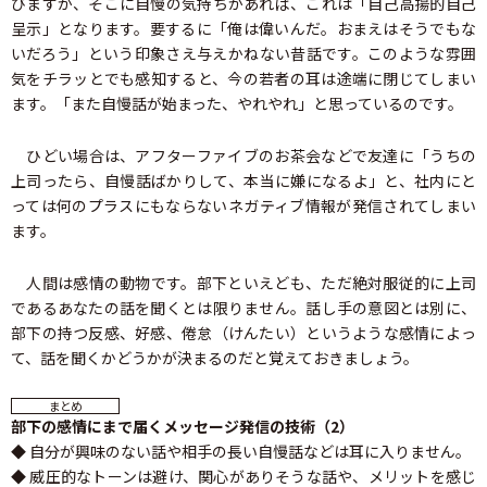
びますが、そこに自慢の気持ちがあれば、これは「自己高揚的自己
呈示」となります。要するに「俺は偉いんだ。おまえはそうでもな
いだろう」という印象さえ与えかねない昔話です。このような雰囲
気をチラッとでも感知すると、今の若者の耳は途端に閉じてしまい
ます。「また自慢話が始まった、やれやれ」と思っているのです。
ひどい場合は、アフターファイブのお茶会などで友達に「うちの
上司ったら、自慢話ばかりして、本当に嫌になるよ」と、社内にと
っては何のプラスにもならないネガティブ情報が発信されてしまい
ます。
人間は感情の動物です。部下といえども、ただ絶対服従的に上司
であるあなたの話を聞くとは限りません。話し手の意図とは別に、
部下の持つ反感、好感、倦怠（けんたい）というような感情によっ
て、話を聞くかどうかが決まるのだと覚えておきましょう。
まとめ
部下の感情にまで届くメッセージ発信の技術（2）
◆ 自分が興味のない話や相手の長い自慢話などは耳に入りません。
◆ 威圧的なトーンは避け、関心がありそうな話や、メリットを感じ