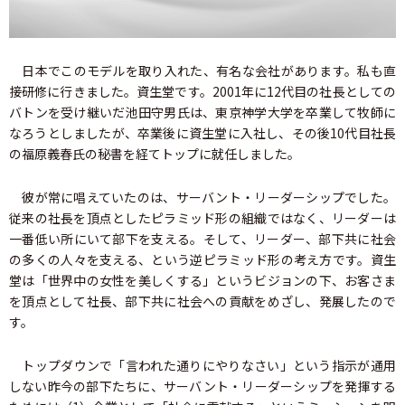
日本でこのモデルを取り入れた、有名な会社があります。私も直
接研修に行きました。資生堂です。2001年に12代目の社長としての
バトンを受け継いだ池田守男氏は、東京神学大学を卒業して牧師に
なろうとしましたが、卒業後に資生堂に入社し、その後10代目社長
の福原義春氏の秘書を経てトップに就任しました。
彼が常に唱えていたのは、サーバント・リーダーシップでした。
従来の社長を頂点としたピラミッド形の組織ではなく、リーダーは
一番低い所にいて部下を支える。そして、リーダー、部下共に社会
の多くの人々を支える、という逆ピラミッド形の考え方です。資生
堂は「世界中の女性を美しくする」というビジョンの下、お客さま
を頂点として社長、部下共に社会への貢献をめざし、発展したので
す。
トップダウンで「言われた通りにやりなさい」という指示が通用
しない昨今の部下たちに、サーバント・リーダーシップを発揮する