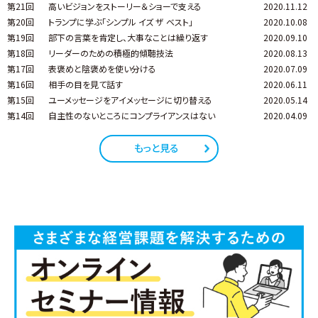
第21回
高いビジョンをストーリー＆ショーで支える
2020.11.12
第20回
トランプに学ぶ「シンプル イズ ザ ベスト」
2020.10.08
第19回
部下の言葉を肯定し、大事なことは繰り返す
2020.09.10
第18回
リーダーのための積極的傾聴技法
2020.08.13
第17回
表褒めと陰褒めを使い分ける
2020.07.09
第16回
相手の目を見て話す
2020.06.11
第15回
ユーメッセージをアイメッセージに切り替える
2020.05.14
第14回
自主性のないところにコンプライアンスはない
2020.04.09
もっと見る