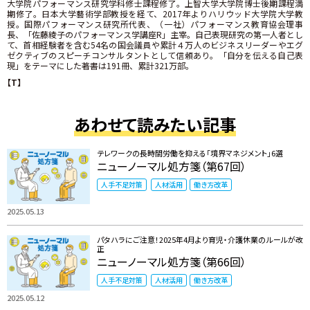
大学院パフォーマンス研究学科修士課程修了。上智大学大学院博士後期課程満
期修了。日本大学藝術学部教授を経て、2017年よりハリウッド大学院大学教
授。国際パフォーマンス研究所代表、（一社）パフォーマンス教育協会理事
長、「佐藤綾子のパフォーマンス学講座R」主宰。自己表現研究の第一人者とし
て、首相経験者を含む54名の国会議員や累計４万人のビジネスリーダーやエグ
ゼクティブのスピーチコンサルタントとして信頼あり。「自分を伝える自己表
現」をテーマにした著書は191冊、累計321万部。
【T】
あわせて読みたい記事
テレワークの長時間労働を抑える「境界マネジメント」6選
ニューノーマル処方箋（第67回）
人手不足対策
人材活用
働き方改革
2025.05.13
パタハラにご注意！2025年4月より育児・介護休業のルールが改
正
ニューノーマル処方箋（第66回）
人手不足対策
人材活用
働き方改革
2025.05.12