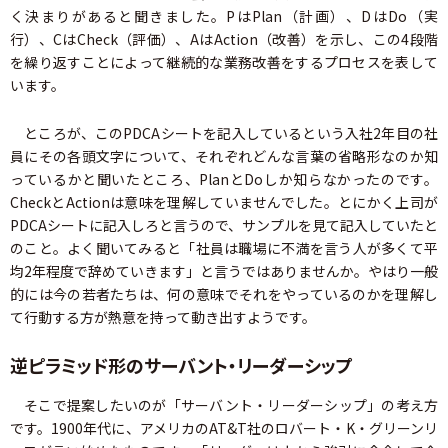
く決まりがあると聞きました。PはPlan（計画）、DはDo（実
行）、CはCheck（評価）、AはAction（改善）を示し、この4段階
を繰り返すことによって継続的な業務改善をするプロセスを表して
います。
ところが、このPDCAシートを記入しているという入社2年目の社
員にその各頭文字について、それぞれどんな言葉の省略形なのか知
っているかと聞いたところ、PlanとDoしか知らなかったのです。
CheckとActionは意味を理解していませんでした。とにかく上司が
PDCAシートに記入しろと言うので、サンプルを見て記入していたと
のこと。よく聞いてみると「社員は職場に不満を言う人が多くて平
均2年程度で辞めていきます」と言うではありませんか。やはり一般
的には今の若者たちは、何の意味でそれをやっているのかを理解し
て行動する方が熱意を持って動き出すようです。
逆ピラミッド形のサーバント・リーダーシップ
そこで提案したいのが「サーバント・リーダーシップ」の考え方
です。1900年代に、アメリカのAT&T社のロバート・K・グリーンリ