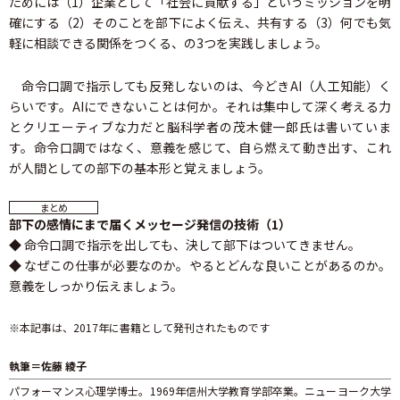
ためには（1）企業として「社会に貢献する」というミッションを明
確にする（2）そのことを部下によく伝え、共有する（3）何でも気
軽に相談できる関係をつくる、の3つを実践しましょう。
命令口調で指示しても反発しないのは、今どきAI（人工知能）く
らいです。AIにできないことは何か。それは集中して深く考える力
とクリエーティブな力だと脳科学者の茂木健一郎氏は書いていま
す。命令口調ではなく、意義を感じて、自ら燃えて動き出す、これ
が人間としての部下の基本形と覚えましょう。
まとめ
部下の感情にまで届くメッセージ発信の技術（1）
◆ 命令口調で指示を出しても、決して部下はついてきません。
◆ なぜこの仕事が必要なのか。やるとどんな良いことがあるのか。
意義をしっかり伝えましょう。
※本記事は、2017年に書籍として発刊されたものです
執筆＝佐藤 綾子
パフォーマンス心理学博士。1969年信州大学教育学部卒業。ニューヨーク大学