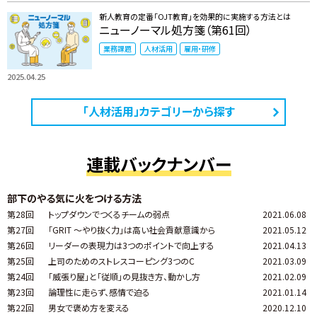
新人教育の定番「OJT教育」を効果的に実施する方法とは
ニューノーマル処方箋（第61回）
業務課題
人材活用
雇用・研修
2025.04.25
「人材活用」カテゴリーから探す
連載バックナンバー
部下のやる気に火をつける方法
第28回
トップダウンでつくるチームの弱点
2021.06.08
第27回
「GRIT ～やり抜く力」は高い社会貢献意識から
2021.05.12
第26回
リーダーの表現力は3つのポイントで向上する
2021.04.13
第25回
上司のためのストレスコーピング3つのC
2021.03.09
第24回
「威張り屋」と「従順」の見抜き方、動かし方
2021.02.09
第23回
論理性に走らず、感情で迫る
2021.01.14
第22回
男女で褒め方を変える
2020.12.10