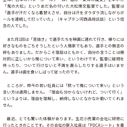
「鬼の大松」というあだ名の付いた大松博文監督でした。監督は
「選手が汗だくなら着替えさせ、自分は汗をダラダラ流しながらボ
ールを連続して打っていた」（キャプテン河西昌枝氏談）という信
念の人でした。
また月1回は「息抜き」で選手たちを映画に連れて行き、帰りには
好きなものをごちそうしたという人情家でもあり、選手との無言の
絆もありました。だからこそ理屈はともかく、自分の言うことは絶
対的に正しいから俺について来い、というわけです。監督に疑問を
持ったり、ついて行けないと不満を漏らしたりする選手はいませ
ん。選手は歯を食いしばって従ったのです。
ところが、昨今の若い社員には「黙って俺について来い」という
言い方は通用しません。「理由も分からないけれど、ついて行く」
というよりは、理由を理解し、納得しないとなかなか動いてくれま
せん。
最近、とても驚いた体験があります。生花小売業の会社に研修に
行ったときのことです。その会社の新入社員は「PDCAシート」を書