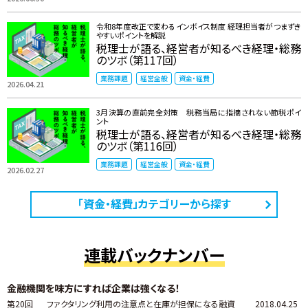
令和8年度改正で変わるインボイス制度 ――経理担当者がつまずき
やすいポイントを解説
税理士が語る、経営者が知るべき経理・総務
のツボ（第117回）
業務課題
経営全般
資金・経費
2026.04.21
3月決算の直前完全対策 税務当局に指摘されない節税ポイ
ント
税理士が語る、経営者が知るべき経理・総務
のツボ（第116回）
業務課題
経営全般
資金・経費
2026.02.27
「資金・経費」カテゴリーから探す
連載バックナンバー
金融機関を味方にすれば企業は強くなる！
第20回
ファクタリング利用の注意点と在庫が担保になる融資
2018.04.25