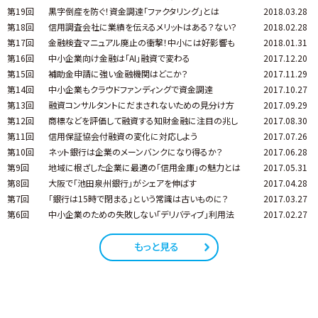
第19回
黒字倒産を防ぐ！資金調達「ファクタリング」とは
2018.03.28
第18回
信用調査会社に業績を伝えるメリットはある？ない？
2018.02.28
第17回
金融検査マニュアル廃止の衝撃！中小には好影響も
2018.01.31
第16回
中小企業向け金融は「AI」融資で変わる
2017.12.20
第15回
補助金申請に強い金融機関はどこか？
2017.11.29
第14回
中小企業もクラウドファンディングで資金調達
2017.10.27
第13回
融資コンサルタントにだまされないための見分け方
2017.09.29
第12回
商標などを評価して融資する知財金融に注目の兆し
2017.08.30
第11回
信用保証協会付融資の変化に対応しよう
2017.07.26
第10回
ネット銀行は企業のメーンバンクになり得るか？
2017.06.28
第9回
地域に根ざした企業に最適の「信用金庫」の魅力とは
2017.05.31
第8回
大阪で「池田泉州銀行」がシェアを伸ばす
2017.04.28
第7回
「銀行は15時で閉まる」という常識は古いものに？
2017.03.27
第6回
中小企業のための失敗しない「デリバティブ」利用法
2017.02.27
もっと見る