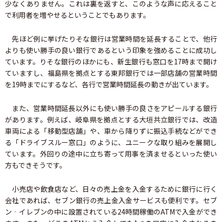
少なくありません。これは裏を返すと、このような声に応えること
で利用者を増やせるということでもあります。
先ほど例に挙げたりそな銀行は営業時間を延長することで、他行
よりも使い勝手の良い銀行であるという印象を強めることに成功し
ています。りそな銀行のほかにも、新生銀行も窓口を17時まで開け
ていますし、福島県を拠点とする東邦銀行では一部店舗の営業時間
を19時までにするなど、各行で営業時間延長の動きが出ています。
また、営業時間延長以外にも使い勝手の良さをアピールする銀行
があります。例えば、岐阜県を拠点とする大垣共立銀行では、改造
車両による「移動型店舗」や、車から降りずに振込手続などができ
る「ドライブスルー窓口」のように、ユニークな取り組みを展開し
ています。外回りの途中に立ち寄って用事を済ませるといった使い
方もできそうです。
小売店や飲食店など、日々の売上金を入金するために銀行に行く
会社であれば、セブン銀行の売上金入金サービスも便利です。セブ
ン‐イレブンの中に設置されている24時間稼働のATMで入金ができ