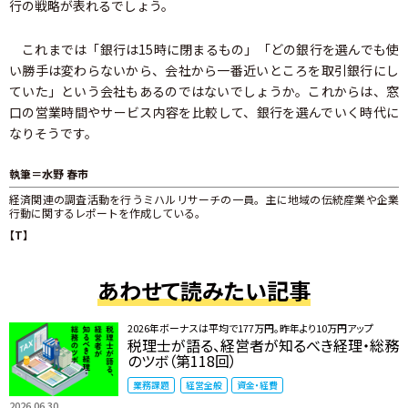
行の戦略が表れるでしょう。
これまでは「銀行は15時に閉まるもの」「どの銀行を選んでも使
い勝手は変わらないから、会社から一番近いところを取引銀行にし
ていた」という会社もあるのではないでしょうか。これからは、窓
口の営業時間やサービス内容を比較して、銀行を選んでいく時代に
なりそうです。
執筆＝水野 春市
経済関連の調査活動を行うミハルリサーチの一員。主に地域の伝統産業や企業
行動に関するレポートを作成している。
【T】
あわせて読みたい記事
2026年ボーナスは平均で177万円。昨年より10万円アップ
税理士が語る、経営者が知るべき経理・総務
のツボ（第118回）
業務課題
経営全般
資金・経費
2026.06.30