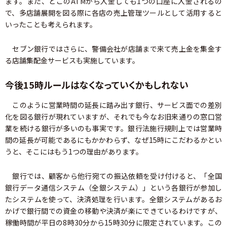
ます。また、どこのATMから入金しても1つの口座に入金されるの
で、多店舗展開を図る際に各店の売上管理ツールとして活用すると
いったことも考えられます。
セブン銀行ではさらに、警備会社が店舗まで来て売上金を集金す
る店舗集配金サービスも実施しています。
今後15時ルールはなくなっていくかもしれない
このように営業時間の延長に踏み出す銀行、サービス面での差別
化を図る銀行が現れていますが、それでも今なお旧来通りの窓口営
業を続ける銀行が多いのも事実です。銀行法施行規則上では営業時
間の延長が可能であるにもかかわらず、なぜ15時にこだわるかとい
うと、そこにはもう1つの理由があります。
銀行では、顧客から他行宛ての振込依頼を受け付けると、「全国
銀行データ通信システム（全銀システム）」という各銀行が参加し
たシステムを使って、決済処理を行います。全銀システムがあるお
かげで銀行間での資金の移動や決済が楽にできているわけですが、
稼働時間が平日の8時30分から15時30分に限定されています。この