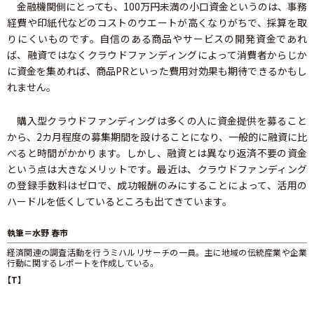
金融機関側にとっても、100万円未満の小口資金というのは、事務
経費や印紙代などのコストのウエートが高くなりがちで、採算を取
りにくいものです。自信のある商品やサービスの開発資金であれ
ば、融資ではなくクラウドファンディングによって消費者からじか
に資金を集めれば、商品PRといった費用対効果も期待できるかもし
れません。
購入型クラウドファンディングは多くの人に資金提供を募ること
から、2カ月程度の募集期間を設けることになり、一般的に融資に比
べると時間がかかります。しかし、融資とは異なり返済不要の資金
という点は大きなメリットです。最近は、クラウドファンディング
の登録手数料はゼロで、成功報酬のみにすることによって、活用の
ハードルを低くしているところも出てきています。
執筆＝水野 春市
経済関連の調査活動を行うミハルリサーチの一員。主に地域の伝統産業や企業
行動に関するレポートを作成している。
【T】