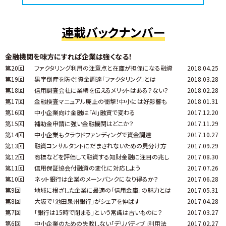
連載バックナンバー
金融機関を味方にすれば企業は強くなる！
第20回
ファクタリング利用の注意点と在庫が担保になる融資
2018.04.25
第19回
黒字倒産を防ぐ！資金調達「ファクタリング」とは
2018.03.28
第18回
信用調査会社に業績を伝えるメリットはある？ない？
2018.02.28
第17回
金融検査マニュアル廃止の衝撃！中小には好影響も
2018.01.31
第16回
中小企業向け金融は「AI」融資で変わる
2017.12.20
第15回
補助金申請に強い金融機関はどこか？
2017.11.29
第14回
中小企業もクラウドファンディングで資金調達
2017.10.27
第13回
融資コンサルタントにだまされないための見分け方
2017.09.29
第12回
商標などを評価して融資する知財金融に注目の兆し
2017.08.30
第11回
信用保証協会付融資の変化に対応しよう
2017.07.26
第10回
ネット銀行は企業のメーンバンクになり得るか？
2017.06.28
第9回
地域に根ざした企業に最適の「信用金庫」の魅力とは
2017.05.31
第8回
大阪で「池田泉州銀行」がシェアを伸ばす
2017.04.28
第7回
「銀行は15時で閉まる」という常識は古いものに？
2017.03.27
第6回
中小企業のための失敗しない「デリバティブ」利用法
2017.02.27