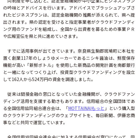
同制度を申し込むと、認定金融機関が中小企業にビジネスプラン
の吟味とアドバイスを行います。アドバイスでブラッシュアップさ
れたビジネスプランは、認定金融機関の推薦が添えられて、県へ提
出されます。県の認定を受けると指定事業者がクラウドファンディ
ング用のファンドを組成し、全国から出資者を募るための事業ＰＲ
や広報宣伝を県と共に進めていきます。
すでに活用事例が出てきています。奈良県生駒郡斑鳩町に本社を
置く創業117年のしょうゆメーカーであるニシキ醤油は、鮮度保存
機能が高い「新鮮ボトル」を使用した新商品の開発計画を南都銀行
と一緒になってつくり上げ、投資型クラウドファンディングを設立
して162人から524万円の資金を調達しました。
従来は間接金融の窓口となっていた金融機関が、クラウドファン
ディング活用を支援する動きもあります。信用組合の全国団体であ
る全国信用協同組合連合会は、「
MOTTAINAIもっと
」という購入型
のクラウドファンディングのウェブサイトを、毎日新聞、伊藤忠商
事などと共同で運営しています。
全国信用協同組合連合会に加入する信用組合が窓口になって、同