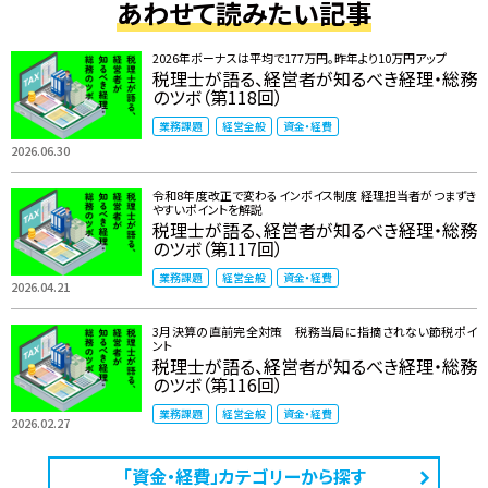
あわせて読みたい記事
2026年ボーナスは平均で177万円。昨年より10万円アップ
税理士が語る、経営者が知るべき経理・総務
のツボ（第118回）
業務課題
経営全般
資金・経費
2026.06.30
令和8年度改正で変わるインボイス制度 ――経理担当者がつまずき
やすいポイントを解説
税理士が語る、経営者が知るべき経理・総務
のツボ（第117回）
業務課題
経営全般
資金・経費
2026.04.21
3月決算の直前完全対策 税務当局に指摘されない節税ポイ
ント
税理士が語る、経営者が知るべき経理・総務
のツボ（第116回）
業務課題
経営全般
資金・経費
2026.02.27
「資金・経費」カテゴリーから探す