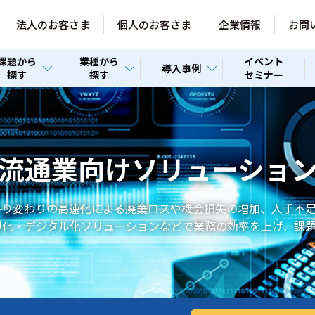
法人のお客さま
個人のお客さま
企業情報
お問
課題から
業種から
イベント
導入事例
探す
探す
セミナー
流通業向けソリューショ
移り変わりの高速化による廃棄ロスや機会損失の増加、人手不足
視化・デジタル化ソリューションなどで業務の効率を上げ、課