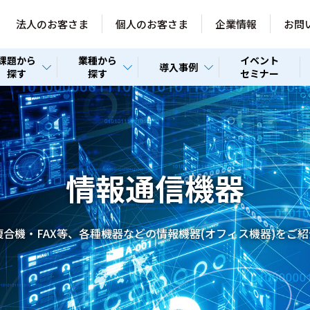
法人のお客さま
個人のお客さま
企業情報
お問
課題から
業種から
イベント
導入事例
探す
探す
セミナー
情報通信機器
合機・FAX等、各種機器などの情報機器(オフィス機器)をご