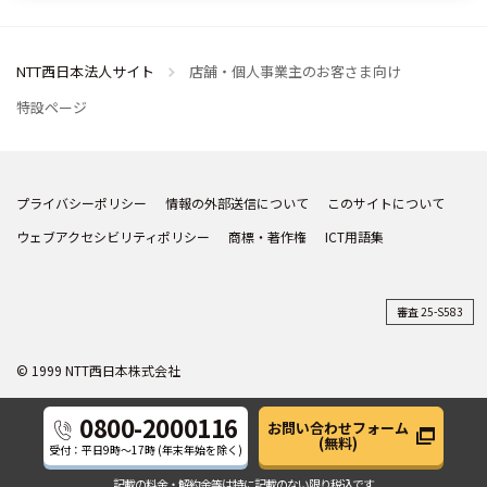
NTT西日本法人サイト
店舗・個人事業主のお客さま向け
特設ページ
プライバシーポリシー
情報の外部送信について
このサイトについて
ウェブアクセシビリティポリシー
商標・著作権
ICT用語集
審査 25-S583
© 1999 NTT西日本株式会社
0800-2000116
お問い合わせフォーム
(無料)
受付：平日
9時～17時
(年末年始を除く)
記載の料金・解約金等は
特に記載のない限り税込です