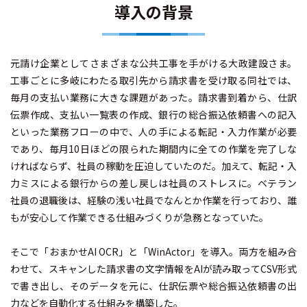
導入の背景
元請け企業としてさまざまな公共工事を手がける大政建設さま。
工事ごとに多岐にわたる取引先から請求書を受け取る同社では、
毎月の支払い業務に大きな課題があった。請求書到着から、仕訳
伝票作成、支払い一覧表の作成、銀行の総合振込依頼書への記入
といった業務フローの中で、人の手による転記・入力作業が必要
であり、毎月10日ほどの限られた期間内に全ての作業を完了しな
ければならず、社員の稼動を圧迫していたのだ。加えて、転記・入
力ミスによる銀行からの差し戻しは社員のストレスに。ベテラン
社員の退職後は、経験の浅い社員でなんとか作業を行っており、誰
もが安心して作業できる仕組みづくりが急務となっていた。
そこで「おまかせAI OCR」と「WinActor」を導入。両方を組み合
わせて、スキャンした請求書の文字情報をAIが読み取ってCSV形式
で書き出し、そのデータを元に、仕訳伝票や総合振込依頼書の出
力などを自動化する仕組みを構築した。