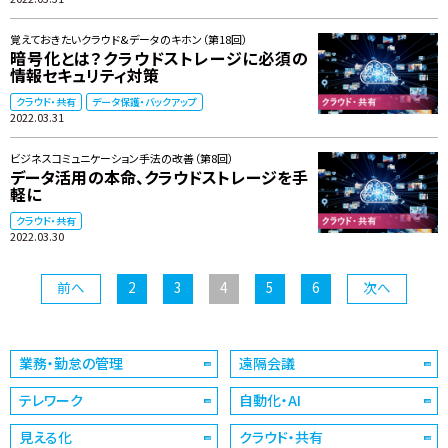
覚えておきたいクラウド&データのキホン（第18回）
暗号化とは？クラウドストレージに必須の
情報セキュリティ対策
クラウド・共有
データ保護・バックアップ
2022.03.31
ビジネスコミュニケーション手法の改善（第8回）
データ活用の本命、クラウドストレージを手
軽に
クラウド・共有
2022.03.30
前へ
2
3
4
5
6
次へ
業務・勤怠の管理
遠隔会議
テレワーク
自動化・AI
見える化
クラウド・共有