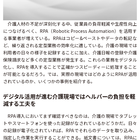
介護人材の不足が深刻化する中、従業員の負荷軽減や生産性向上
につなげるべく、RPA（Robotic Process Automation）を活用す
る事業者が増えている。RPAはコピー&ペーストやデータの転記な
ど、繰り返される定型業務の効率化に適している。介護の現場では
利用者の日々の様子を記録することに加え、介護日報の登録や介護
保険請求など多くの定型業務が発生する。これらの業務をデジタル
化し、RPAを導入することで正確かつスピーディーに処理すること
が可能となるだろう。では、実際の現場ではどのようにRPAが活用
されているのか、いくつかの事例を紹介する。
デジタル活用が進む介護現場ではヘルパーの負担を軽
減する工夫を
RPA導入においてまず確認すべきなのは、介護の現場でタブレッ
トやスマートフォンを使った記録がなされているかどうかだ。日々
の記録が電子化されていれば、RPAでそれらのデータを取り込み、
指定した作業を実行することができる。紙文書については、RPAに