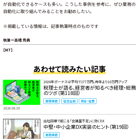
が自動化できるケースも多い。こうした事例を参考に、ぜひ業務の
自動化に取り組んでみることをお勧めしたい。
※掲載している情報は、記事執筆時点のものです
執筆＝高橋 秀典
【MT】
あわせて読みたい記事
2026年ボーナスは平均で177万円。昨年より10万円アップ
税理士が語る、経営者が知るべき経理・総務
のツボ（第118回）
業務課題
経営全般
資金・経費
2026.06.30
出社回帰で起こる「会議室不足」に効くDX
中堅・中小企業DX実装のヒント（第19回）
業務課題