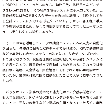
てPDF化して送ってきたものから、勤務日数、訪問手当などのデー
タをExcelで計算し、その結果を給与システムに手入力していた。伝
票作成時にはFAXで届く入金データをExcelに転記し、消込をしてか
ら会計システムに入力する形を採っていた。しかし、各工程で手入
力や転記があるため、多くの時間を要するだけでなくヒューマンエ
ラーも発生しやすい状態にあった。
そこでRPAを活用してデータの抽出とシステムへの入力の自動化
を図った。各拠点の日報はCSVデータで受け取り、RPAで勤務時間
などを集計して給与システムに自動で入力。入金データもExcelシー
トで受け取りつつ、収金管理表に自動転記してから会計システムに
引き渡すことで、伝票作成まで自動化したのである。これまでは介
護日報の処理、入金消込・集金管理のそれぞれで月に40時間かかっ
ていたが、業務を可能な限り自動化したことで大幅に効率化できた
という。
バックオフィス業務の効率化や省力化はどの介護事業者にとって
も大きな課題だ。RPAやAI OCRというデジタルツールを賢く活用す
ることで、手入力の発生などで現場の負担となっていた多くの業務