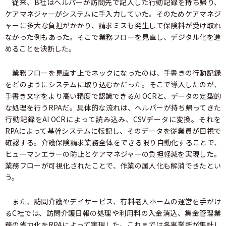
従来、B社はヘルパーが訪問先で記入した行動記録を持ち帰り、
ケアマネジャーがシステムに手入力していた。そのためケアマネジ
ャーに多大な負担がかかり、請求ミスも発生して保険料が受け取れ
なかった例もあった。そこで業務フローを見直し、デジタル化を進
めることを決断した。
業務フローを見直す上でネックになったのは、手書きの行動記録
をどのようにシステムに取り込むかだった。そこで導入したのが、
手書き文字をより高い精度で認識できるAI OCRと、データの定型的
な処理を行うRPAだ。具体的な流れは、ヘルパーが持ち帰ってきた
行動記録をAI OCRによって読み込み、CSVデータに変換。それを
RPAによって基幹システムに転記し、そのデータを従業員が目視で
確認する。介護保険請求業務全体をできる限り自動化することで、
ヒューマンエラーの防止とケアマネジャーの負担軽減を実現した。
業務フローが可視化されたことで、作業の属人化も解消できたとい
う。
また、訪問介護やデイサービス、有料老人ホームの運営を手がけ
るC社では、訪問介護日報の処理や利用料の入金消込、集金管理業
務の省力化をRPAによって実現した。これまでは各事業所が集計し