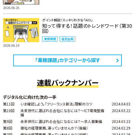
2026.06.25
ポイント解説！スッキリわかる「AIO」
知って得する！話題のトレンドワード（第30
回）
業務課題
経営全般
2026.06.19
「業務課題」カテゴリーから探す
連載バックナンバー
デジタル化に向けた次の一手
第11回
いま確認しよう。「フリーランス新法」理解のコツ
2024.04.03
第10回
未来世代に選ばれる会社になるには？～ICT環境整備
2024.03.22
編
第9回
未来世代に選ばれる会社になるには？～求人募集編
2024.03.22
第8回
御社の経理業務、滞っていませんか？（後編）
2024.02.29
第7回
御社の経理業務、滞っていませんか？（前編）
2024.02.29