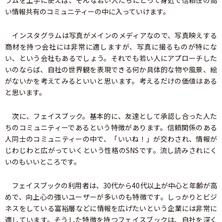
ラムを上手に使えば、そんな若い人たちにとって身近で信頼性の高
い情報共有のコミュニティーの中に入っていけます。
インスタグラムは写真がメインのメディアなので、写真映えする
商材を持つ会社には非常に適しますが、写真に撮るものが特にな
い、という会社もあるでしょう。それでも若い人にアプローチした
いのならば、自社の世界観を表現できる何か具体的な物や風景、絵
がないかを考えてみるといいと思います。考えるだけの価値はある
と思います。
次に、フェイスブック。基本的に、友達として承認し合った人た
ちのコミュニティーであるという特徴があります。信頼関係のある
人同士のコミュニティーの中で、「いいね！」が交わされ、情報が
じわじわと広がっていくという性格のSNSです。流し読みされにく
いのもいいところです。
フェイスブックの利用者は、30代から40代以上が中心と年齢が高
めで、向上心の強いユーザーが多いのも特徴です。しっかりとビジ
ネスをしている富裕層などに情報を広げたいという企業には非常に
適しています。そうした特徴を持つフェイスブックは、自社を深く