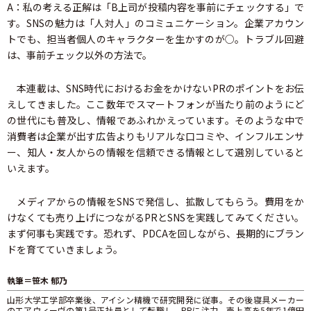
A：私の考える正解は「B上司が投稿内容を事前にチェックする」で
す。SNSの魅力は「人対人」のコミュニケーション。企業アカウン
トでも、担当者個人のキャラクターを生かすのが○。トラブル回避
は、事前チェック以外の方法で。
本連載は、SNS時代におけるお金をかけないPRのポイントをお伝
えしてきました。ここ数年でスマートフォンが当たり前のようにど
の世代にも普及し、情報であふれかえっています。そのような中で
消費者は企業が出す広告よりもリアルな口コミや、インフルエンサ
ー、知人・友人からの情報を信頼できる情報として選別していると
いえます。
メディアからの情報をSNSで発信し、拡散してもらう。費用をか
けなくても売り上げにつながるPRとSNSを実践してみてください。
まず何事も実践です。恐れず、PDCAを回しながら、長期的にブラン
ドを育てていきましょう。
執筆＝笹木 郁乃
山形大学工学部卒業後、アイシン精機で研究開発に従事。その後寝具メーカー
のエアウィーヴの第1号正社員として転職し、PRに注力。売上高を5年で1億円