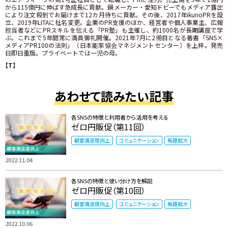
から115億円に伸ばす急成長に貢献。鍋メーカー・愛知ドビーでもメディア露出
により注文殺到でお届けまで12カ月待ちに貢献。その後、2017年ikunoPRを設
立、2019年LITAに社名変更。企業のPR支援のほか、経営者や個人事業主、広報
担当者などにPRスキルを伝える「PR塾」も主催し、約1000名が長期講座で学
ぶ。これまで5年間常に満員御礼開催。2021年7月に2冊目となる著書「SNS×
メディアPR100の法則」（日本能率協会マネジメントセンター）を上梓。発売
日即日重版。プライベートでは一児の母。
【T】
あわせて読みたい記事
各SNSの特徴と利用者から活用を考える
ゼロ円販促（第11回）
顧客満足度向上
コミュニケーション
販路拡大
2022.11.04
各SNSの特徴と使い分け方を解説
ゼロ円販促（第10回）
顧客満足度向上
コミュニケーション
販路拡大
2022.10.06