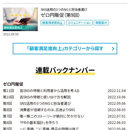
SNS活用の3つのNGと担当者選び
ゼロ円販促（第9回）
顧客満足度向上
コミュニケーション
販路拡大
2022.09.06
「顧客満足度向上」カテゴリーから探す
連載バックナンバー
ゼロ円販促
第11回
各SNSの特徴と利用者から活用を考える
2022.11.04
第10回
各SNSの特徴と使い分け方を解説
2022.10.06
第9回
SNS活用の3つのNGと担当者選び
2022.09.06
第8回
消費者が信頼するのは、広告よりSNS
2022.08.05
第7回
唯一無二のストーリーが絶対に欠かせない
2022.07.01
第6回
「PRの基本設計」を作ろう
2022.06.03
第5回
一に実績、二に実績。商品の特徴は後で
2022.05.06