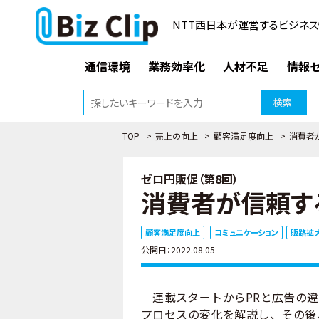
NTT西日本が運営するビジネス
通信環境
業務効率化
人材不足
情報セ
検索
TOP
>
売上の向上
>
顧客満足度向上
>
消費者
ゼロ円販促（第8回）
消費者が信頼する
顧客満足度向上
コミュニケーション
販路拡
公開日：2022.08.05
連載スタートからPRと広告の違
プロセスの変化を解説し、その後