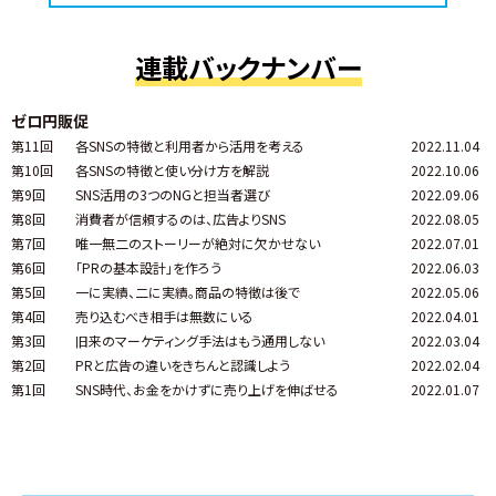
連載バックナンバー
ゼロ円販促
第11回
各SNSの特徴と利用者から活用を考える
2022.11.04
第10回
各SNSの特徴と使い分け方を解説
2022.10.06
第9回
SNS活用の3つのNGと担当者選び
2022.09.06
第8回
消費者が信頼するのは、広告よりSNS
2022.08.05
第7回
唯一無二のストーリーが絶対に欠かせない
2022.07.01
第6回
「PRの基本設計」を作ろう
2022.06.03
第5回
一に実績、二に実績。商品の特徴は後で
2022.05.06
第4回
売り込むべき相手は無数にいる
2022.04.01
第3回
旧来のマーケティング手法はもう通用しない
2022.03.04
第2回
PRと広告の違いをきちんと認識しよう
2022.02.04
第1回
SNS時代、お金をかけずに売り上げを伸ばせる
2022.01.07