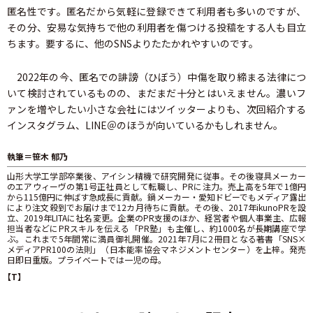
匿名性です。匿名だから気軽に登録できて利用者も多いのですが、
その分、安易な気持ちで他の利用者を傷つける投稿をする人も目立
ちます。要するに、他のSNSよりたたかれやすいのです。
2022年の今、匿名での誹謗（ひぼう）中傷を取り締まる法律につ
いて検討されているものの、まだまだ十分とはいえません。濃いフ
ァンを増やしたい小さな会社にはツイッターよりも、次回紹介する
インスタグラム、LINE＠のほうが向いているかもしれません。
執筆＝笹木 郁乃
山形大学工学部卒業後、アイシン精機で研究開発に従事。その後寝具メーカー
のエアウィーヴの第1号正社員として転職し、PRに注力。売上高を5年で1億円
から115億円に伸ばす急成長に貢献。鍋メーカー・愛知ドビーでもメディア露出
により注文殺到でお届けまで12カ月待ちに貢献。その後、2017年ikunoPRを設
立、2019年LITAに社名変更。企業のPR支援のほか、経営者や個人事業主、広報
担当者などにPRスキルを伝える「PR塾」も主催し、約1000名が長期講座で学
ぶ。これまで5年間常に満員御礼開催。2021年7月に2冊目となる著書「SNS×
メディアPR100の法則」（日本能率協会マネジメントセンター）を上梓。発売
日即日重版。プライベートでは一児の母。
【T】